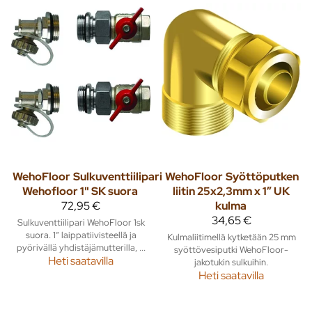
WehoFloor
Sulkuventtiilipari
WehoFloor
Syöttöputken
Wehofloor 1" SK suora
liitin 25x2,3mm x 1” UK
72,95 €
kulma
34,65 €
Sulkuventtiilipari WehoFloor 1sk
suora. 1” laippatiivisteellä ja
Kulmaliitimellä kytketään 25 mm
pyörivällä yhdistäjämutterilla, ...
syöttövesiputki WehoFloor-
Heti saatavilla
jakotukin sulkuihin.
Heti saatavilla