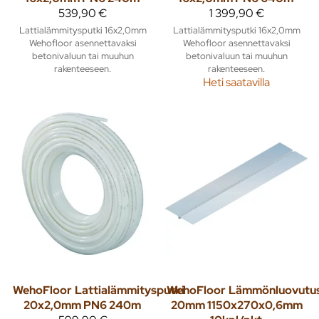
539,90 €
1 399,90 €
Lattialämmitysputki 16x2,0mm
Lattialämmitysputki 16x2,0mm
Wehofloor asennettavaksi
Wehofloor asennettavaksi
betonivaluun tai muuhun
betonivaluun tai muuhun
rakenteeseen.
rakenteeseen.
Heti saatavilla
WehoFloor
Lattialämmitysputki
WehoFloor
Lämmönluovutus
20x2,0mm PN6 240m
20mm 1150x270x0,6mm