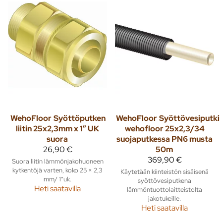
WehoFloor
Syöttöputken
WehoFloor
Syöttövesiputki
liitin 25x2,3mm x 1” UK
wehofloor 25x2,3/34
suora
suojaputkessa PN6 musta
26,90 €
50m
369,90 €
Suora liitin lämmönjakohuoneen
kytkentöjä varten, koko 25 × 2,3
Käytetään kiinteistön sisäisenä
mm/ 1”uk.
syöttövesiputkena
Heti saatavilla
lämmöntuottolaitteistolta
jakotukeille.
Heti saatavilla