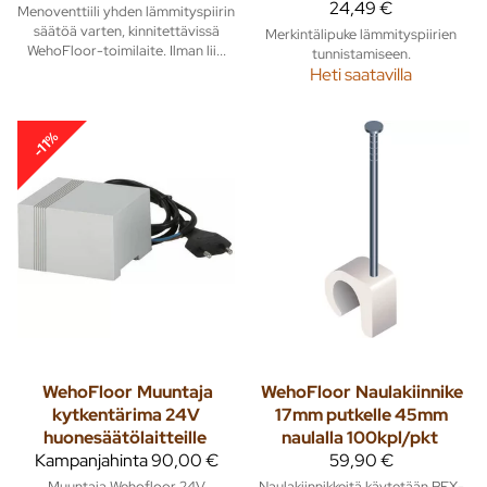
24,49 €
Menoventtiili yhden lämmityspiirin
säätöä varten, kinnitettävissä
Merkintälipuke lämmityspiirien
WehoFloor-toimilaite. Ilman lii...
tunnistamiseen.
Heti saatavilla
-11%
WehoFloor
Muuntaja
WehoFloor
Naulakiinnike
kytkentärima 24V
17mm putkelle 45mm
huonesäätölaitteille
naulalla 100kpl/pkt
Kampanjahinta
90,00 €
59,90 €
Muuntaja Wehofloor 24V
Naulakiinnikkeitä käytetään PEX-