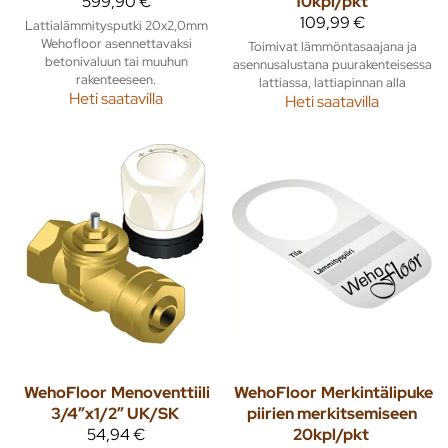
599,90 €
10kpl/pkt
109,99 €
Lattialämmitysputki 20x2,0mm
Wehofloor asennettavaksi
Toimivat lämmöntasaajana ja
betonivaluun tai muuhun
asennusalustana puurakenteisessa
rakenteeseen.
lattiassa, lattiapinnan alla
Heti saatavilla
Heti saatavilla
WehoFloor
Menoventtiili
WehoFloor
Merkintälipuke
3/4”x1/2” UK/SK
piirien merkitsemiseen
54,94 €
20kpl/pkt