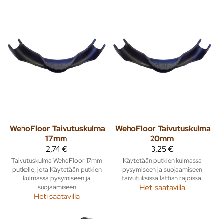
WehoFloor
Taivutuskulma
WehoFloor
Taivutuskulma
17mm
20mm
2,74 €
3,25 €
Taivutuskulma WehoFloor 17mm
Käytetään putkien kulmassa
putkelle, jota Käytetään putkien
pysymiseen ja suojaamiseen
kulmassa pysymiseen ja
taivutuksissa lattian rajoissa.
suojaamiseen
Heti saatavilla
Heti saatavilla