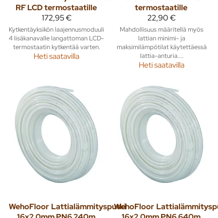
RF LCD termostaatille
termostaatille
172,95 €
22,90 €
Kytkentäyksikön laajennusmoduuli
Mahdollisuus määritellä myös
4 lisäkanavalle langattoman LCD-
lattian minimi- ja
termostaatin kytkentää varten.
maksimilämpötilat käytettäessä
Heti saatavilla
lattia-anturia....
Heti saatavilla
WehoFloor
Lattialämmitysputki
WehoFloor
Lattialämmitysp
16x2,0mm PN6 240m
16x2,0mm PN6 640m