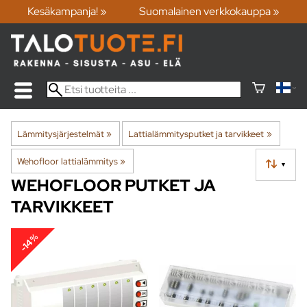
Kesäkampanja! »
Suomalainen verkkokauppa »
Lämmitysjärjestelmät
‪»
Lattialämmitysputket ja tarvikkeet
‪»
Wehofloor lattialämmitys
‪»
▼
WEHOFLOOR PUTKET JA
TARVIKKEET
-14%