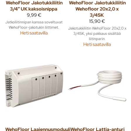
WehoFloor
Jakotukkiliitin
WehoFloor
Jakotukkiliitin
3/4” UK kaksoisnippa
Wehofloor 20x2,0 x
9,99 €
3/4SK
15,90 €
Jatkoliitinnipan kanssa soveltuvat
WehoFloor-jakotukin liittimet.
Jakotukkiliitin WehoFloor 20x2,0 x
Heti saatavilla
3/4SK, yksi pakkaus sisältää
liitinparin.
Heti saatavilla
WehoFloor
Laajennusmoduuli
WehoFloor
Lattia-anturi