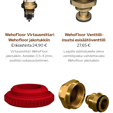
WehoFloor
Virtausmittari
WehoFloor
Venttiili-
Wehofloor jakotukkiin
insatsi esisäätöventtiili
Erikoishinta
24,90 €
27,65 €
Virtausmittari WehoFloor
Laajalla säätöalueella oleva
jakotukkiin. Asteikko 0,5–4 l/min,
venttiilipakka vaihdettavaksi
sisältää roskasuodattimen.
Wehofloor jakotukkiin.