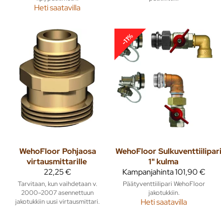
Heti saatavilla
-11%
WehoFloor
Pohjaosa
WehoFloor
Sulkuventtiilipar
virtausmittarille
1" kulma
22,25 €
Kampanjahinta
101,90 €
Tarvitaan, kun vaihdetaan v.
Päätyventtiilipari WehoFloor
2000–2007 asennettuun
jakotukkiin.
jakotukkiin uusi virtausmittari.
Heti saatavilla