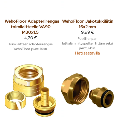
WehoFloor
Adapterirengas
WehoFloor
Jakotukkiliitin
toimilaitteelle VA90
16x2 mm
M30x1.5
9,99 €
4,20 €
Putkiliitinpari
lattialämmitysputken liittämiseksi
Toimilaitteen adapterirengas
jakotukkiin.
WehoFloor jakotukkiin.
Heti saatavilla