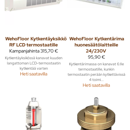
WehoFloor
Kytkentäyksikkö
WehoFloor
Kytkentärima
RF LCD termostaatille
huonesäätölaitteille
Kampanjahinta
315,70 €
24/230V
95,90 €
Kytkentäyksikössä kanavat kuuden
langattoman LCD-termostaatin
Kytkentärimassa on kanavat 6:lle
kytkentää varten
termostaatille, kunkin
Heti saatavilla
termostaatin perään kytkettävissä
4 toimi...
Heti saatavilla