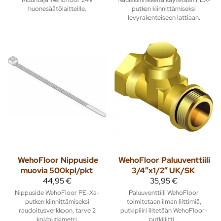
huonesäätölaitteille.
putken kiinnittämiseksi
levyrakenteiseen lattiaan.
WehoFloor
Nippuside
WehoFloor
Paluuventtiili
muovia 500kpl/pkt
3/4”x1/2” UK/SK
44,95 €
35,95 €
Nippuside WehoFloor PE-Xa-
Paluuventtiili WehoFloor
putken kiinnittämiseksi
toimitetaan ilman liittimiä,
raudoitusverkkoon, tarve 2
putkipiiiri liitetään WehoFloor-
kpl/putkimetri.
putkiliitti...