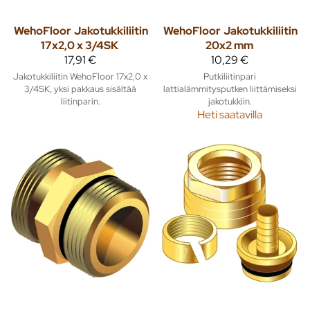
WehoFloor
Jakotukkiliitin
WehoFloor
Jakotukkiliitin
17x2,0 x 3/4SK
20x2 mm
17,91 €
10,29 €
Jakotukkiliitin WehoFloor 17x2,0 x
Putkiliitinpari
3/4SK, yksi pakkaus sisältää
lattialämmitysputken liittämiseksi
liitinparin.
jakotukkiin.
Heti saatavilla