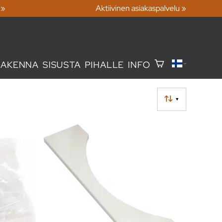
 »
Aktiivinen asiakaspalvelu »
RAKENNA
SISUSTA
PIHALLE
INFO
▼