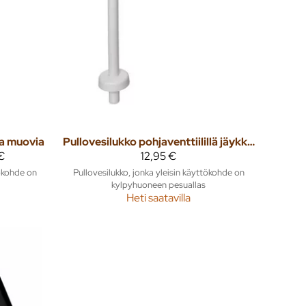
la muovia
Pullovesilukko pohjaventtiilillä jäykkä putki
€
12,95 €
tökohde on
Pullovesilukko, jonka yleisin käyttökohde on
kylpyhuoneen pesuallas
Heti saatavilla