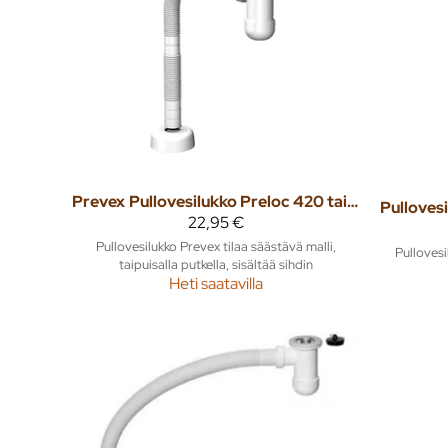
Prevex
Pullovesilukko Preloc 420 taipuisa putki
22,95 €
Pullovesilukko Prevex tilaa säästävä malli,
Pullovesi
taipuisalla putkella, sisältää sihdin
Heti saatavilla