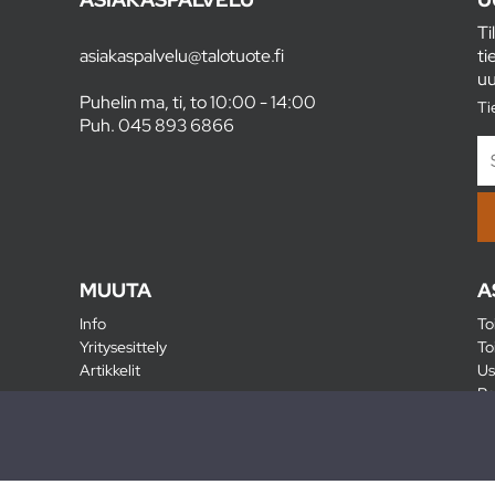
Ti
asiakaspalvelu@talotuote.fi
ti
uu
Puhelin ma, ti, to 10:00 - 14:00
Ti
Puh.
045 893 6866
MUUTA
A
Info
To
Yritysesittely
To
Artikkelit
Us
Ra
Pa