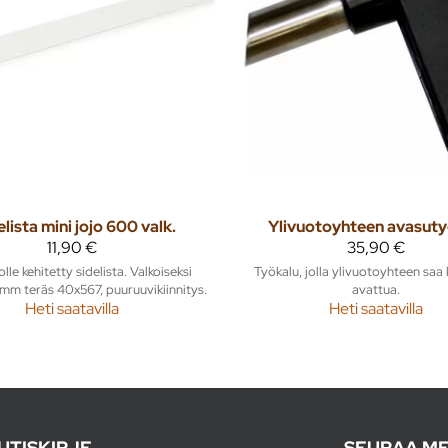
elista mini jojo 600 valk.
Ylivuotoyhteen avasuty
11,90 €
35,90 €
lle kehitetty sidelista. Valkoiseksi
Työkalu, jolla ylivuotoyhteen saa 
mm teräs 40x567, puuruuvikiinnitys.
avattua.
Heti saatavilla
Heti saatavilla
UTISKIRJE
SEURAA ME