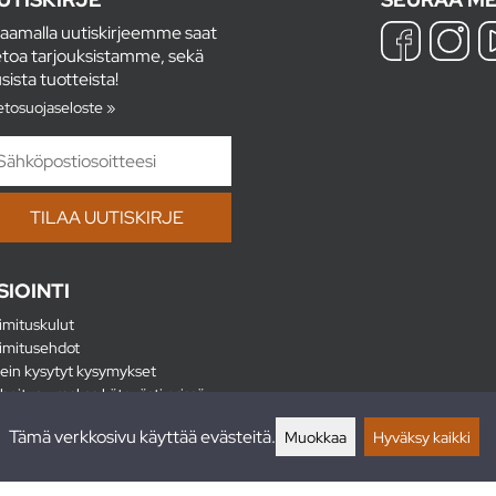
laamalla uutiskirjeemme saat
etoa tarjouksistamme, sekä
sista tuotteista!
etosuojaseloste »
SIOINTI
imituskulut
imitusehdot
ein kysytyt kysymykset
hoitus - maksa kätevästi erissä
lautukset
Tämä verkkosivu käyttää evästeitä.
Muokkaa
Hyväksy kaikki