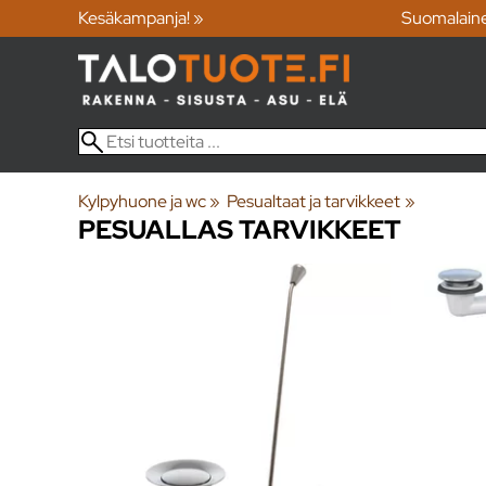
Kesäkampanja! »
Suomalain
Kylpyhuone ja wc
‪»
Pesualtaat ja tarvikkeet
‪»
PESUALLAS TARVIKKEET