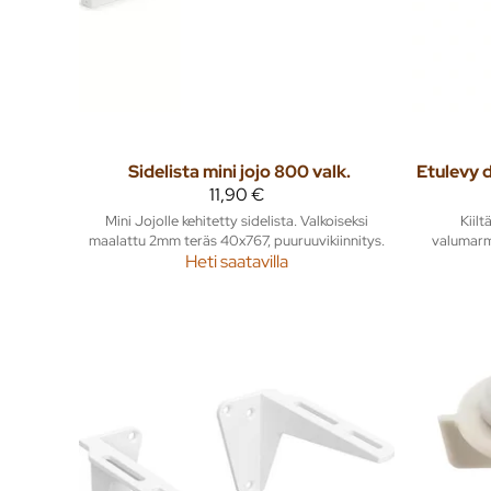
Sidelista mini jojo 800 valk.
11,90 €
Mini Jojolle kehitetty sidelista. Valkoiseksi
Kiil
maalattu 2mm teräs 40x767, puuruuvikiinnitys.
valumarm
Heti saatavilla