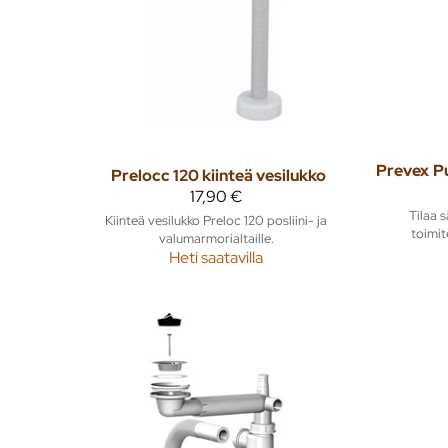
Prevex
Prelocc 120 kiinteä vesilukko
17,90 €
Tilaa s
Kiinteä vesilukko Preloc 120 posliini- ja
toimit
valumarmorialtaille.
Heti saatavilla