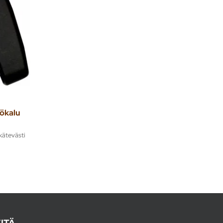
ökalu
kätevästi
ITÄ