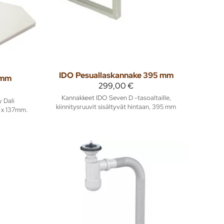
IDO
Pesuallaskannake 395 mm
 mm
299,00 €
Kannakkeet IDO Seven D -tasoaltaille,
 Dali
kiinnitysruuvit sisältyvät hintaan, 395 mm
 x 137mm.