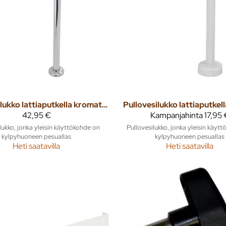
Pullovesilukko lattiaputkella kromattu
Pullovesilukko lattiaputkel
42,95 €
Kampanjahinta
17,95 
lukko, jonka yleisin käyttökohde on
Pullovesilukko, jonka yleisin käyt
kylpyhuoneen pesuallas
kylpyhuoneen pesuallas
Heti saatavilla
Heti saatavilla