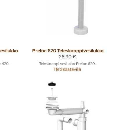
vesilukko
Preloc 620 Teleskooppivesilukko
26,90 €
c 420.
Teleskooppi vesilukko Preloc 620.
Heti saatavilla