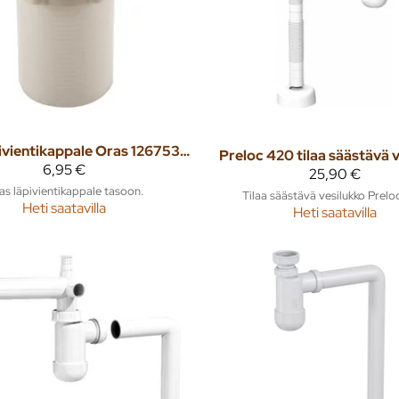
Läpivientikappale Oras 126753-11 valkoinen
Preloc 420 tilaa säästävä 
6,95 €
25,90 €
as läpivientikappale tasoon.
Tilaa säästävä vesilukko Prelo
Heti saatavilla
Heti saatavilla