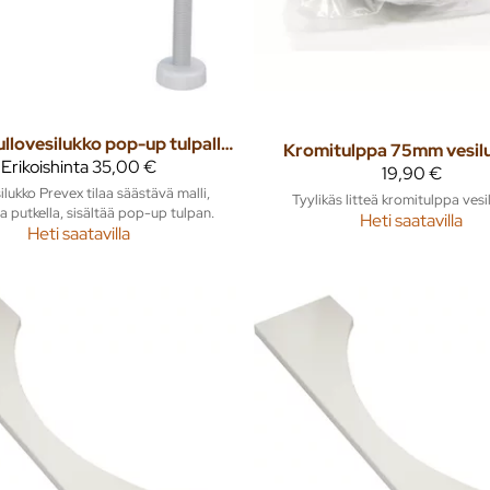
Pullovesilukko pop-up tulpalla Preloc 420 tilaa säästävä taipuisa putki
Kromitulppa 75mm vesil
Erikoishinta
35,00 €
19,90 €
ilukko Prevex tilaa säästävä malli,
Tyylikäs litteä kromitulppa vesil
la putkella, sisältää pop-up tulpan.
Heti saatavilla
Heti saatavilla