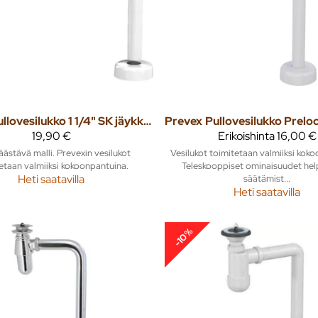
Pullovesilukko 1 1/4" SK jäykkä putki
Prevex
19,90 €
Erikoishinta
16,00 €
äästävä malli. Prevexin vesilukot
Vesilukot toimitetaan valmiiksi kok
etaan valmiiksi kokoonpantuina.
Teleskooppiset ominaisuudet hel
Heti saatavilla
säätämist...
Heti saatavilla
-10%