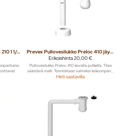
Pullovesilukko Preloc 210 1 1/4" kierteellä jäykkä putki
Prevex
Pullovesilukko Preloc 410 jäykkä putki
Erikoishinta
20,00 €
oonpantuina.
Pullovesilukko Preloc 410 kovalla putkella. Tilaa
pottavat
säästävä malli. Toimitetaan valmiiksi kokoonpan...
Heti saatavilla