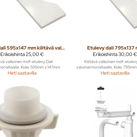
Etulevy dali 595x147 mm kiiltävä valkoinen
Etulevy dali 795x137
Erikoishinta
25,00 €
Erikoishinta
30,00 €
tävä valkoinen mdf-etulevy Dali
Kiiltävä valkoinen mdf-etulevy
orialtaalle. Koko 595mm x 147mm.
valumarmorialtaalle. Koko 795mm
Heti saatavilla
Heti saatavilla