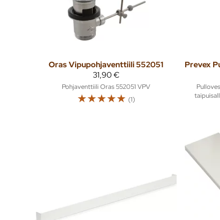
Oras
Vipupohjaventtiili 552051
Prevex
31,90 €
Pohjaventtiili Oras 552051 VPV
Pulloves
☆
☆
☆
☆
☆
taipuisal
(1)