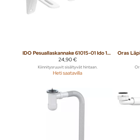
IDO
Pesuallaskannake 61015-01 Ido 195 mm
Oras
24,90 €
Kiinnitysruuvit sisältyvät hintaan.
Or
Heti saatavilla