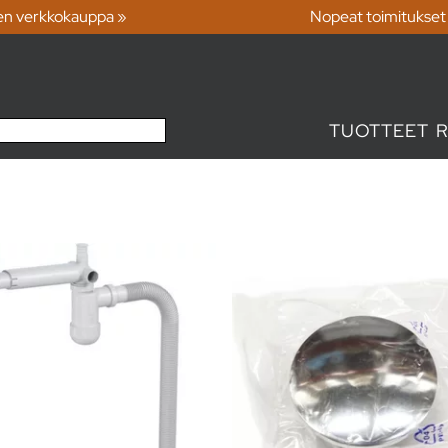
en verkkokauppa »
Nopeat toimitukset
TUOTTEET