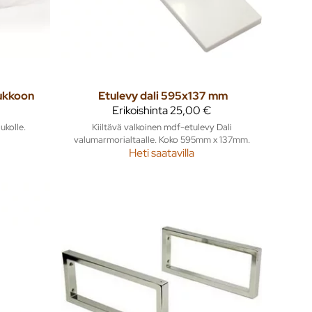
ukkoon
Etulevy dali 595x137 mm
Erikoishinta
25,00 €
ukolle.
Kiiltävä valkoinen mdf-etulevy Dali
valumarmorialtaalle. Koko 595mm x 137mm.
Heti saatavilla