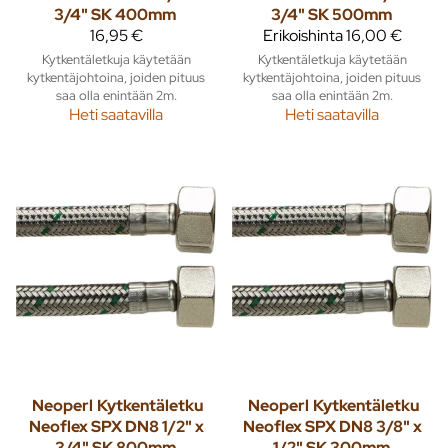
3/4" SK 400mm
3/4" SK 500mm
16,95 €
Erikoishinta
16,00 €
Kytkentäletkuja käytetään
Kytkentäletkuja käytetään
kytkentäjohtoina, joiden pituus
kytkentäjohtoina, joiden pituus
saa olla enintään 2m.
saa olla enintään 2m.
Heti saatavilla
Heti saatavilla
Neoperl
Kytkentäletku
Neoperl
Kytkentäletku
Neoflex SPX DN8 1/2" x
Neoflex SPX DN8 3/8" x
3/4" SK 800mm
1/2" SK 300mm