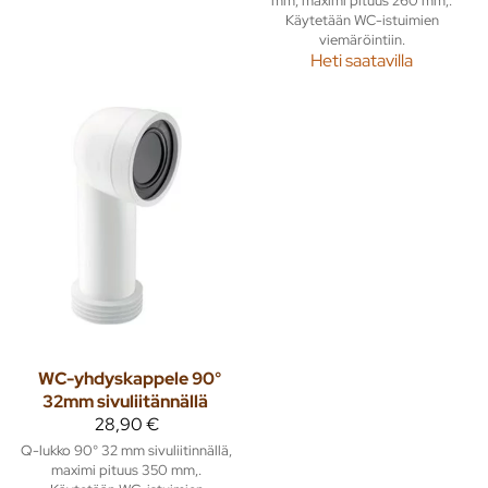
mm, maximi pituus 260 mm,.
Käytetään WC-istuimien
viemäröintiin.
Heti saatavilla
WC-yhdyskappele 90°
32mm sivuliitännällä
28,90 €
Q-lukko 90° 32 mm sivuliitinnällä,
maximi pituus 350 mm,.