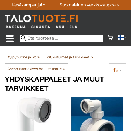
Kesäkampanja! »
Suomalainen verkkokauppa »
Kylpyhuone ja wc
‪»
WC-istuimet ja tarvikkeet
‪»
Asennustarvikkeet WC-istuimille
‪»
▼
YHDYSKAPPALEET JA MUUT
TARVIKKEET