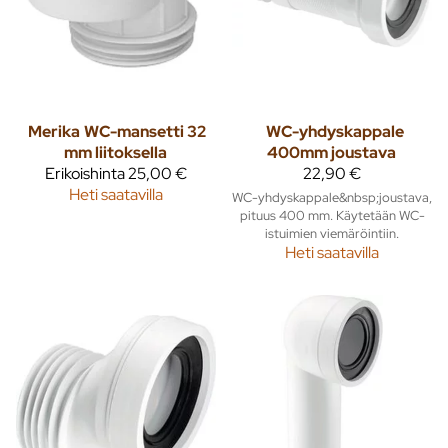
Merika
WC-mansetti 32
WC-yhdyskappale
mm liitoksella
400mm joustava
Erikoishinta
25,00 €
22,90 €
Heti saatavilla
WC-yhdyskappale&nbsp;joustava,
pituus 400 mm. Käytetään WC-
istuimien viemäröintiin.
Heti saatavilla