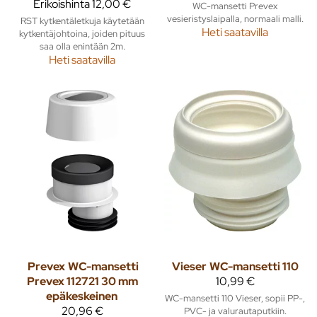
Erikoishinta
12,00 €
WC-mansetti Prevex
vesieristyslaipalla, normaali malli.
RST kytkentäletkuja käytetään
Heti saatavilla
kytkentäjohtoina, joiden pituus
saa olla enintään 2m.
Heti saatavilla
Prevex
WC-mansetti
Vieser
WC-mansetti 110
Prevex 112721 30 mm
10,99 €
epäkeskeinen
WC-mansetti 110 Vieser, sopii PP-,
20,96 €
PVC- ja valurautaputkiin.