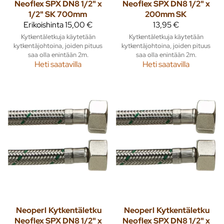
Neoflex SPX DN8 1/2" x
Neoflex SPX DN8 1/2" x
1/2" SK 700mm
200mm SK
Erikoishinta
15,00 €
13,95 €
Kytkentäletkuja käytetään
Kytkentäletkuja käytetään
kytkentäjohtoina, joiden pituus
kytkentäjohtoina, joiden pituus
saa olla enintään 2m.
saa olla enintään 2m.
Heti saatavilla
Heti saatavilla
Neoperl
Kytkentäletku
Neoperl
Kytkentäletku
Neoflex SPX DN8 1/2" x
Neoflex SPX DN8 1/2" x