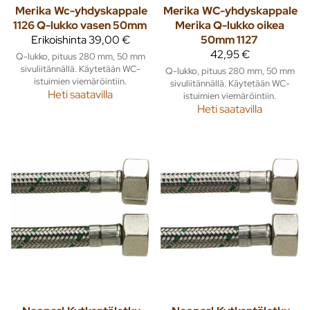
Merika
Wc-yhdyskappale
Merika
WC-yhdyskappale
1126 Q-lukko vasen 50mm
Merika Q-lukko oikea
Erikoishinta
39,00 €
50mm 1127
42,95 €
Q-lukko, pituus 280 mm, 50 mm
sivuliitännällä. Käytetään WC-
Q-lukko, pituus 280 mm, 50 mm
istuimien viemäröintiin.
sivuliitännällä. Käytetään WC-
Heti saatavilla
istuimien viemäröintiin.
Heti saatavilla