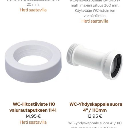
WC-yhdyskappalae Q-lukko s-
20 mm.
malli, maximi pituus 360 mm.
Heti saatavilla
Käytetään WC-istuimien
viemäröintiin.
Heti saatavilla
WC-liitostiiviste 110
WC-Yhdyskappale suora
valurautaputkeen 1141
4" / 110mm
14,95 €
12,95 €
Heti saatavilla
WC-yhdyskappale suora 4" / 110