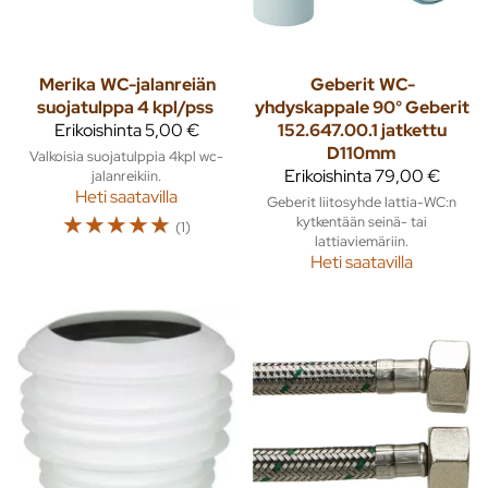
Merika
WC-jalanreiän
Geberit
WC-
suojatulppa 4 kpl/pss
yhdyskappale 90° Geberit
Erikoishinta
5,00 €
152.647.00.1 jatkettu
D110mm
Valkoisia suojatulppia 4kpl wc-
Erikoishinta
79,00 €
jalanreikiin.
Heti saatavilla
Geberit liitosyhde lattia-WC:n
☆
☆
☆
☆
☆
kytkentään seinä- tai
(1)
lattiaviemäriin.
Heti saatavilla