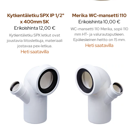
Kytkentäletku SPX IP 1/2"
Merika
WC-mansetti 110
x 400mm SK
Erikoishinta
10,00 €
Erikoishinta
12,00 €
WC-mansetti 110 Merika, sopii 110
mm HT- ja valurautaputkeen.
Kytkentäletku SPX letkut ovat
Epäkeskeinen heitto on 15 mm.
joustavia liitosletkuja, materiaali
Heti saatavilla
jostavaa pex-letkua.
Heti saatavilla