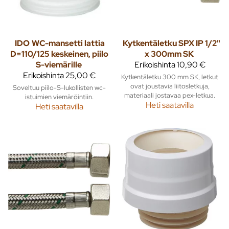
IDO
WC-mansetti lattia
Kytkentäletku SPX IP 1/2"
D=110/125 keskeinen, piilo
x 300mm SK
S-viemärille
Erikoishinta
10,90 €
Erikoishinta
25,00 €
Kytkentäletku 300 mm SK, letkut
ovat joustavia liitosletkuja,
Soveltuu piilo-S-lukollisten wc-
materiaali jostavaa pex-letkua.
istuimien viemäröintiin.
Heti saatavilla
Heti saatavilla