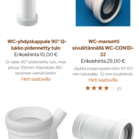
WC-yhdyskappale 90° Q-
WC-mansetti
lukko pidennetty tulo
sivuliitännällä WC-CON1D-
Erikoishinta
10,00 €
32
Erikoishinta
29,00 €
Q-lukko 90° pidennetty tulo, max.
pituus 350mm. Käytetään WC-
Jäykkä polypropeeni liitin 97-107
istuimien viemäröintiin.
mm tuloaukko, 32 mm sivuliitäntä.
Heti saatavilla
Heti saatavilla
☆
☆
☆
☆
☆
(1)