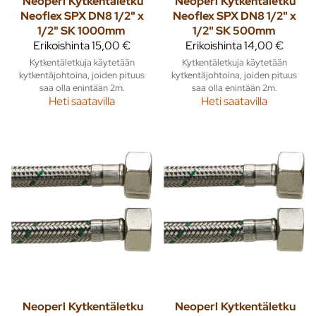
Neoperl
Kytkentäletku
Neoperl
Kytkentäletku
Neoflex SPX DN8 1/2" x
Neoflex SPX DN8 1/2" x
1/2" SK 1000mm
1/2" SK 500mm
Erikoishinta
15,00 €
Erikoishinta
14,00 €
Kytkentäletkuja käytetään
Kytkentäletkuja käytetään
kytkentäjohtoina, joiden pituus
kytkentäjohtoina, joiden pituus
saa olla enintään 2m.
saa olla enintään 2m.
Heti saatavilla
Heti saatavilla
Neoperl
Kytkentäletku
Neoperl
Kytkentäletku