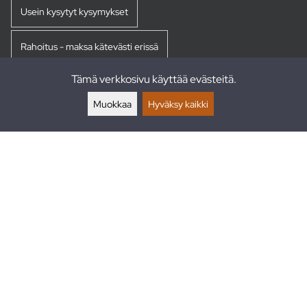
Usein kysytyt kysymykset
Rahoitus - maksa kätevästi erissä
Tämä verkkosivu käyttää evästeitä.
Palautukset
Muokkaa
Hyväksy kaikki