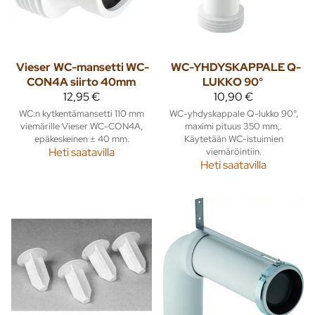
Vieser
WC-mansetti WC-
WC-YHDYSKAPPALE Q-
CON4A siirto 40mm
LUKKO 90°
12,95 €
10,90 €
WC:n kytkentämansetti 110 mm
WC-yhdyskappale Q-lukko 90°,
viemärille Vieser WC-CON4A,
maximi pituus 350 mm,.
epäkeskeinen ± 40 mm.
Käytetään WC-istuimien
Heti saatavilla
viemäröintiin.
Heti saatavilla