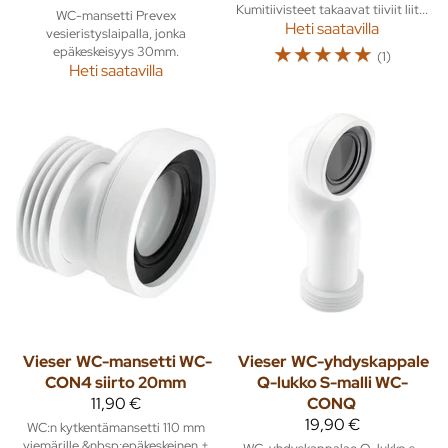
Kumitiivisteet takaavat tiiviit liit...
WC-mansetti Prevex
Heti saatavilla
vesieristyslaipalla, jonka
☆
☆
☆
☆
☆
epäkeskeisyys 30mm.
(1)
Heti saatavilla
Vieser
WC-mansetti WC-
Vieser
WC-yhdyskappale
CON4 siirto 20mm
Q-lukko S-malli WC-
11,90 €
CONQ
19,90 €
WC:n kytkentämansetti 110 mm
viemärille,&nbsp;epäkeskeinen ±