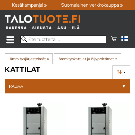
Kesäkampanja! »
Suomalainen verkkokauppa »
Lämmitysjärjestelmät
‪»
Lämmityskattilat ja öljypolttimet
‪»
KATTILAT
▼
RAJAA
▼