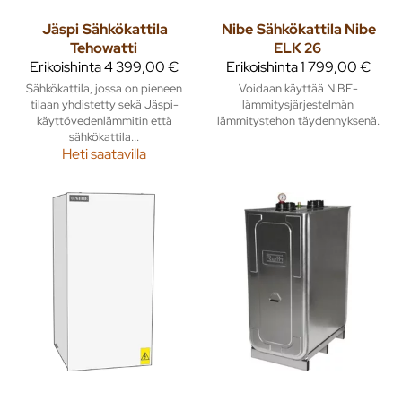
Jäspi
Sähkökattila
Nibe
Sähkökattila Nibe
Tehowatti
ELK 26
Erikoishinta
4 399,00 €
Erikoishinta
1 799,00 €
Sähkökattila, jossa on pieneen
Voidaan käyttää NIBE-
tilaan yhdistetty sekä Jäspi-
lämmitysjärjestelmän
käyttövedenlämmitin että
lämmitystehon täydennyksenä.
sähkökattila...
Heti saatavilla