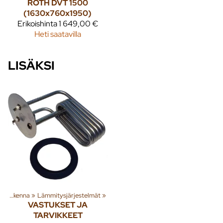
ROTH DVT 1500
(1630x760x1950)
Erikoishinta
1 649,00 €
Heti saatavilla
LISÄKSI
‪»
Rakenna
‪»
Lämmitysjärjestelmät
‪»
VASTUKSET JA
TARVIKKEET