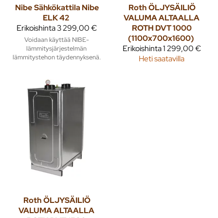
Nibe
Sähkökattila Nibe
Roth
ÖLJYSÄILIÖ
ELK 42
VALUMA ALTAALLA
Erikoishinta
3 299,00 €
ROTH DVT 1000
(1100x700x1600)
Voidaan käyttää NIBE-
Erikoishinta
1 299,00 €
lämmitysjärjestelmän
lämmitystehon täydennyksenä.
Heti saatavilla
Roth
ÖLJYSÄILIÖ
VALUMA ALTAALLA