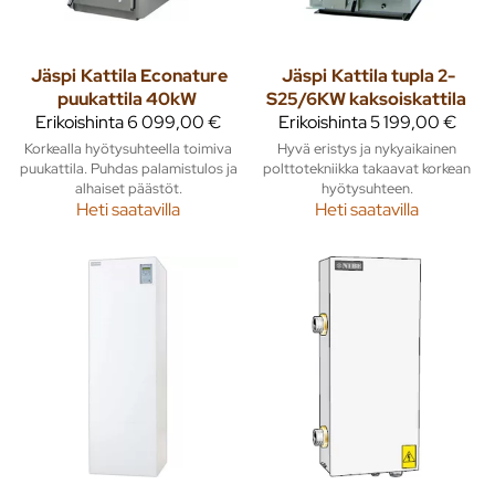
Jäspi
Kattila Econature
Jäspi
Kattila tupla 2-
puukattila 40kW
S25/6KW kaksoiskattila
Erikoishinta
6 099,00 €
Erikoishinta
5 199,00 €
Korkealla hyötysuhteella toimiva
Hyvä eristys ja nykyaikainen
puukattila. Puhdas palamistulos ja
polttotekniikka takaavat korkean
alhaiset päästöt.
hyötysuhteen.
Heti saatavilla
Heti saatavilla