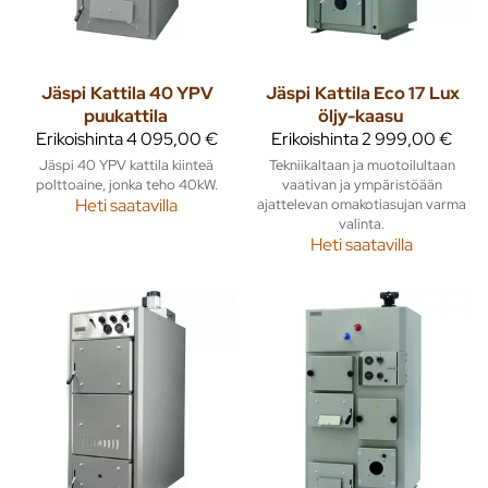
Jäspi
Kattila 40 YPV
Jäspi
Kattila Eco 17 Lux
puukattila
öljy-kaasu
Erikoishinta
4 095,00 €
Erikoishinta
2 999,00 €
Jäspi 40 YPV kattila kiinteä
Tekniikaltaan ja muotoilultaan
polttoaine, jonka teho 40kW.
vaativan ja ympäristöään
Heti saatavilla
ajattelevan omakotiasujan varma
valinta.
Heti saatavilla