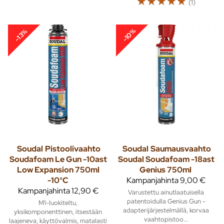
☆
☆
☆
☆
☆
(1)
-10%
-13%
Soudal
Pistoolivaahto
Soudal
Saumausvaahto
Soudafoam Le Gun -10ast
Soudal Soudafoam -18ast
Low Expansion 750ml
Genius 750ml
-10°C
Kampanjahinta
9,00 €
Kampanjahinta
12,90 €
Varustettu ainutlaatuisella
patentoidulla Genius Gun -
M1-luokiteltu,
adapterijärjestelmällä, korvaa
yksikomponenttinen, itsestään
vaahtopistoo...
laajeneva, käyttövalmis, matalasti