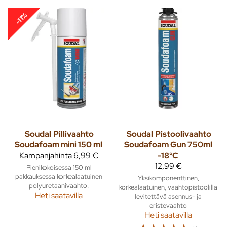
-11%
Soudal
Pillivaahto
Soudal
Pistoolivaahto
Soudafoam mini 150 ml
Soudafoam Gun 750ml
Kampanjahinta
6,99 €
-18°C
12,99 €
Pienikokoisessa 150 ml
pakkauksessa korkealaatuinen
Yksikomponenttinen,
polyuretaanivaahto.
korkealaatuinen, vaahtopistoolilla
Heti saatavilla
levitettävä asennus- ja
eristevaahto
Heti saatavilla