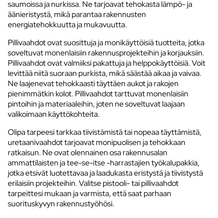
saumoissa ja nurkissa. Ne tarjoavat tehokasta lämpö- ja
äänieristystä, mikä parantaa rakennusten
energiatehokkuutta ja mukavuutta.
Pillivaahdot ovat suosittuja ja monikäyttöisiä tuotteita, jotka
soveltuvat monenlaisiin rakennusprojekteihin ja korjauksiin.
Pillivaahdot ovat valmiiksi pakattuja ja helppokäyttöisiä. Voit
levittää niitä suoraan purkista, mikä säästää aikaa ja vaivaa.
Ne laajenevat tehokkaasti täyttäen aukot ja rakojen
pienimmätkin kolot. Pillivaahdot tarttuvat monenlaisiin
pintoihin ja materiaaleihin, joten ne soveltuvat laajaan
valikoimaan käyttökohteita.
Olipa tarpeesi tarkkaa tiivistämistä tai nopeaa täyttämistä,
uretaanivaahdot tarjoavat monipuolisen ja tehokkaan
ratkaisun. Ne ovat olennainen osa rakennusalan
ammattilaisten ja tee-se-itse -harrastajien työkalupakkia,
jotka etsivät luotettavaa ja laadukasta eristystä ja tiivistystä
erilaisiin projekteihin. Valitse pistooli- tai pillivaahdot
tarpeittesi mukaan ja varmista, että saat parhaan
suorituskyvyn rakennustyöhösi.