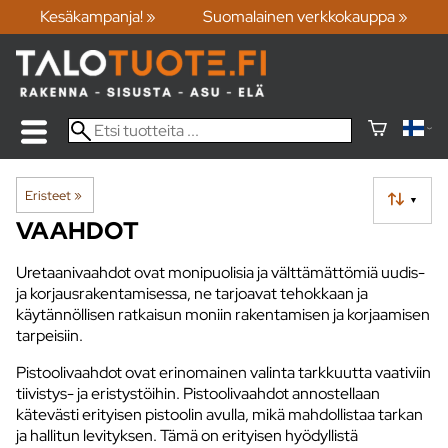
Kesäkampanja! »
Suomalainen verkkokauppa »
Eristeet
‪»
▼
VAAHDOT
Uretaanivaahdot ovat monipuolisia ja välttämättömiä uudis-
ja korjausrakentamisessa, ne tarjoavat tehokkaan ja
käytännöllisen ratkaisun moniin rakentamisen ja korjaamisen
tarpeisiin.
Pistoolivaahdot ovat erinomainen valinta tarkkuutta vaativiin
tiivistys- ja eristystöihin. Pistoolivaahdot annostellaan
kätevästi erityisen pistoolin avulla, mikä mahdollistaa tarkan
ja hallitun levityksen. Tämä on erityisen hyödyllistä