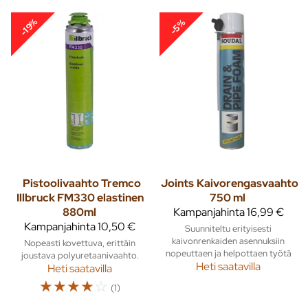
-19%
-5%
Pistoolivaahto Tremco
Joints
Kaivorengasvaahto
Illbruck FM330 elastinen
750 ml
880ml
Kampanjahinta
16,99 €
Kampanjahinta
10,50 €
Suunniteltu erityisesti
kaivonrenkaiden asennuksiin
Nopeasti kovettuva, erittäin
nopeuttaen ja helpottaen työtä
joustava polyuretaanivaahto.
Heti saatavilla
Heti saatavilla
☆
☆
☆
☆
☆
(1)