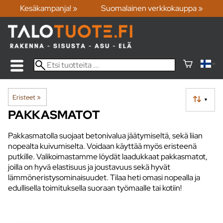
Kesäkampanja! »
Suomalainen verkkokauppa »
Eristeet
‪»
▼
PAKKASMATOT
Pakkasmatolla suojaat betonivalua jäätymiseltä, sekä liian
nopealta kuivumiselta. Voidaan käyttää myös eristeenä
putkille. Valikoimastamme löydät laadukkaat pakkasmatot,
joilla on hyvä elastisuus ja joustavuus sekä hyvät
lämmöneristysominaisuudet. Tilaa heti omasi nopealla ja
edullisella toimituksella suoraan työmaalle tai kotiin!