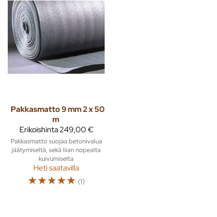
Pakkasmatto 9 mm 2 x 50
m
Erikoishinta
249,00 €
Pakkasmatto suojaa betonivalua
jäätymiseltä, sekä liian nopealta
kuivumiselta
Heti saatavilla
☆
☆
☆
☆
☆
(1)