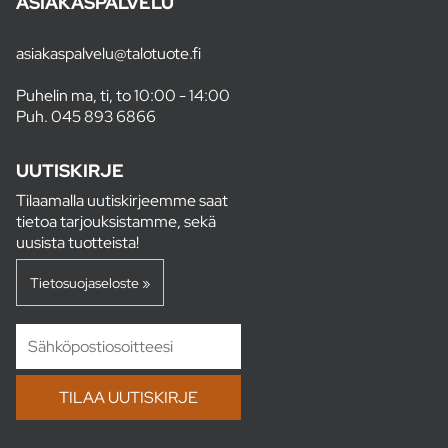
ASIAKASPALVELU
asiakaspalvelu@talotuote.fi
Puhelin ma, ti, to 10:00 - 14:00
Puh.
045 893 6866
UUTISKIRJE
Tilaamalla uutiskirjeemme saat
tietoa tarjouksistamme, sekä
uusista tuotteista!
Tietosuojaseloste »