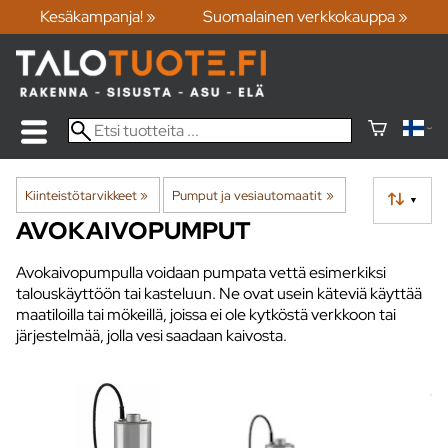
Kesäkampanja! »
Suomalainen verkkokauppa »
Kiinteistötarvikkeet
‪»
Pumput ja vesiautomaatit
‪»
▼
AVOKAIVOPUMPUT
Avokaivopumpulla voidaan pumpata vettä esimerkiksi
talouskäyttöön tai kasteluun. Ne ovat usein käteviä käyttää
maatiloilla tai mökeillä, joissa ei ole kytköstä verkkoon tai
järjestelmää, jolla vesi saadaan kaivosta.