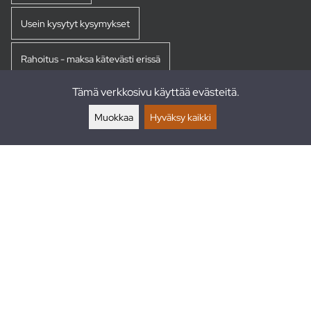
Usein kysytyt kysymykset
Rahoitus - maksa kätevästi erissä
Tämä verkkosivu käyttää evästeitä.
Palautukset
Muokkaa
Hyväksy kaikki