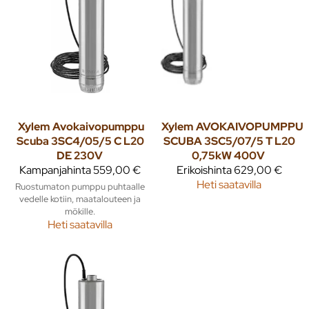
Xylem
Avokaivopumppu
Xylem
AVOKAIVOPUMPPU
Scuba 3SC4/05/5 C L20
SCUBA 3SC5/07/5 T L20
DE 230V
0,75kW 400V
Kampanjahinta
559,00 €
Erikoishinta
629,00 €
Heti saatavilla
Ruostumaton pumppu puhtaalle
vedelle kotiin, maatalouteen ja
mökille.
Heti saatavilla