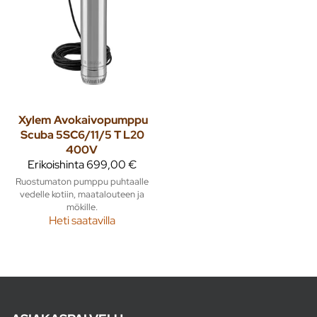
Xylem
Avokaivopumppu
Scuba 5SC6/11/5 T L20
400V
Erikoishinta
699,00 €
Ruostumaton pumppu puhtaalle
vedelle kotiin, maatalouteen ja
mökille.
Heti saatavilla