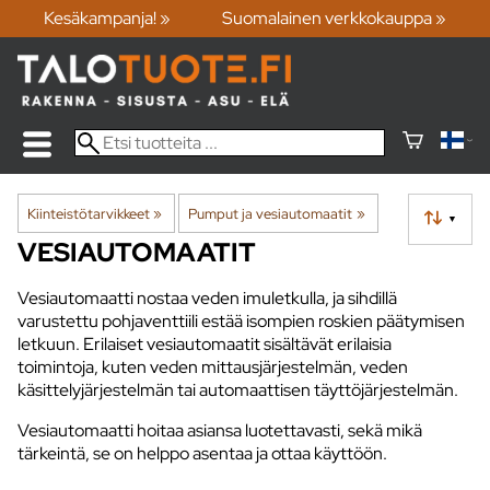
Kesäkampanja! »
Suomalainen verkkokauppa »
Kiinteistötarvikkeet
‪»
Pumput ja vesiautomaatit
‪»
▼
VESIAUTOMAATIT
Vesiautomaatti nostaa veden imuletkulla, ja sihdillä
varustettu pohjaventtiili estää isompien roskien päätymisen
letkuun. Erilaiset vesiautomaatit sisältävät erilaisia
toimintoja, kuten veden mittausjärjestelmän, veden
käsittelyjärjestelmän tai automaattisen täyttöjärjestelmän.
Vesiautomaatti hoitaa asiansa luotettavasti, sekä mikä
tärkeintä, se on helppo asentaa ja ottaa käyttöön.