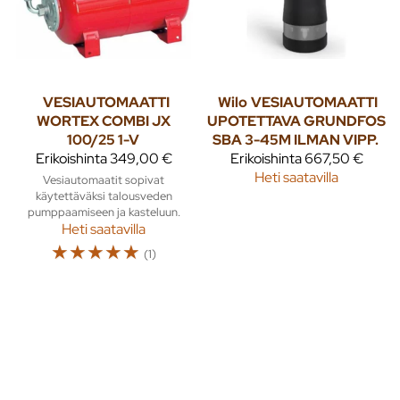
VESIAUTOMAATTI
Wilo
VESIAUTOMAATTI
WORTEX COMBI JX
UPOTETTAVA GRUNDFOS
100/25 1-V
SBA 3-45M ILMAN VIPP.
Erikoishinta
349,00 €
Erikoishinta
667,50 €
Heti saatavilla
Vesiautomaatit sopivat
käytettäväksi talousveden
pumppaamiseen ja kasteluun.
Heti saatavilla
☆
☆
☆
☆
☆
(1)