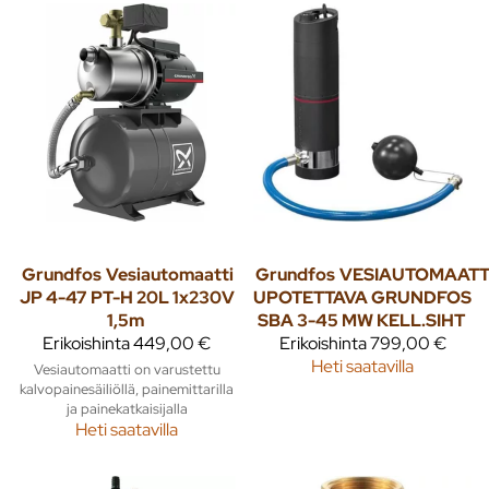
Grundfos
Vesiautomaatti
Grundfos
VESIAUTOMAATT
JP 4-47 PT-H 20L 1x230V
UPOTETTAVA GRUNDFOS
1,5m
SBA 3-45 MW KELL.SIHT
Erikoishinta
449,00 €
Erikoishinta
799,00 €
Heti saatavilla
Vesiautomaatti on varustettu
kalvopainesäiliöllä, painemittarilla
ja painekatkaisijalla
Heti saatavilla