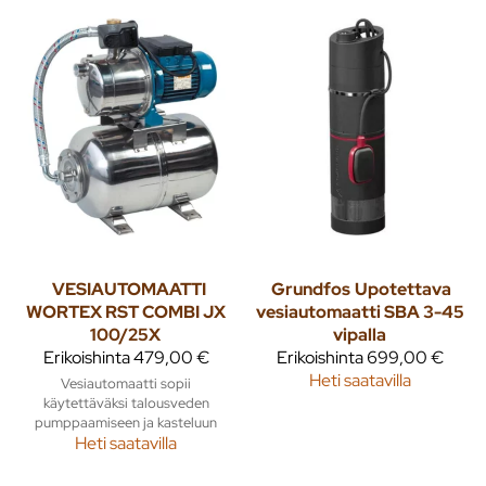
VESIAUTOMAATTI
Grundfos
Upotettava
WORTEX RST COMBI JX
vesiautomaatti SBA 3-45
100/25X
vipalla
Erikoishinta
479,00 €
Erikoishinta
699,00 €
Heti saatavilla
Vesiautomaatti sopii
käytettäväksi talousveden
pumppaamiseen ja kasteluun
Heti saatavilla