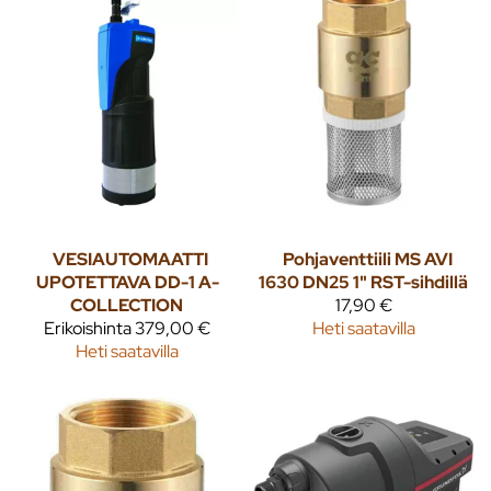
VESIAUTOMAATTI
Pohjaventtiili MS AVI
UPOTETTAVA DD-1 A-
1630 DN25 1" RST-sihdillä
COLLECTION
17,90 €
Erikoishinta
379,00 €
Heti saatavilla
Heti saatavilla