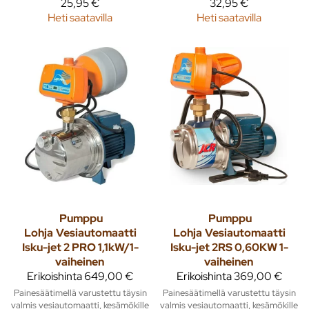
25,95 €
32,95 €
Heti saatavilla
Heti saatavilla
Pumppu
Pumppu
Lohja
Vesiautomaatti
Lohja
Vesiautomaatti
Isku-jet 2 PRO 1,1kW/1-
Isku-jet 2RS 0,60KW 1-
vaiheinen
vaiheinen
Erikoishinta
649,00 €
Erikoishinta
369,00 €
Painesäätimellä varustettu täysin
Painesäätimellä varustettu täysin
valmis vesiautomaatti, kesämökille
valmis vesiautomaatti, kesämökille