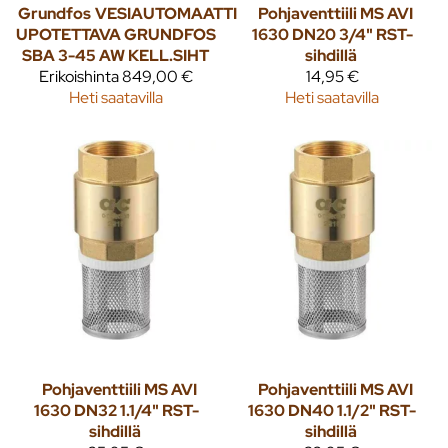
Grundfos
VESIAUTOMAATTI
Pohjaventtiili MS AVI
UPOTETTAVA GRUNDFOS
1630 DN20 3/4" RST-
SBA 3-45 AW KELL.SIHT
sihdillä
Erikoishinta
849,00 €
14,95 €
Heti saatavilla
Heti saatavilla
Pohjaventtiili MS AVI
Pohjaventtiili MS AVI
1630 DN32 1.1/4" RST-
1630 DN40 1.1/2" RST-
sihdillä
sihdillä