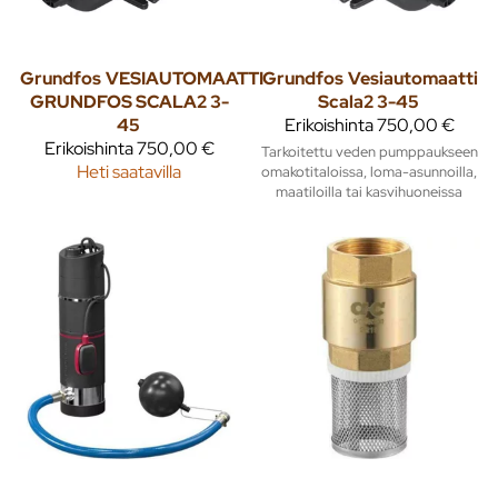
Grundfos
VESIAUTOMAATTI
Grundfos
Vesiautomaatti
GRUNDFOS SCALA2 3-
Scala2 3-45
45
Erikoishinta
750,00 €
Erikoishinta
750,00 €
Tarkoitettu veden pumppaukseen
Heti saatavilla
omakotitaloissa, loma-asunnoilla,
maatiloilla tai kasvihuoneissa