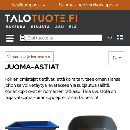
Kesäkampanja! »
Suomalainen verkkokauppa »
Vapaa-aika ja harrastus
‪»
▼
JUOMA-ASTIAT
Koirien omistajat tietävät, että koira tarvitsee oman tilansa,
johon se voi vetäytyä levätäkseen ja suojautua säältä.
Koirankopit ovat erinomainen ratkaisu! Tällä sivustolla on
laaja valikoima koirankoppeja erilaisiin tarpeisiin!