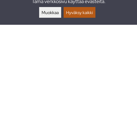
Tämä verkkosivu käyttää evästeitä.
Palautukset
Muokkaa
Hyväksy kaikki