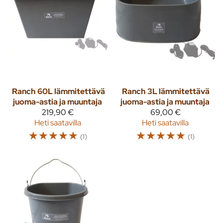
Ranch
60L lämmitettävä
Ranch
3L lämmitettävä
juoma-astia ja muuntaja
juoma-astia ja muuntaja
219,90 €
69,00 €
Heti saatavilla
Heti saatavilla
☆
☆
☆
☆
☆
☆
☆
☆
☆
☆
(1)
(1)