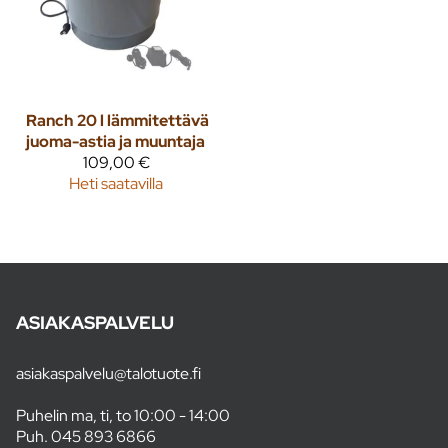
Ranch
20 l lämmitettävä
juoma-astia ja muuntaja
109,00 €
Heti saatavilla
ASIAKASPALVELU
asiakaspalvelu@talotuote.fi
Puhelin ma, ti, to 10:00 - 14:00
Puh.
045 893 6866