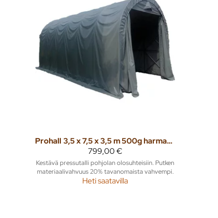
Prohall
3,5 x 7,5 x 3,5 m 500g harmaa caravantalli
799,00 €
Kestävä pressutalli pohjolan olosuhteisiin. Putken
materiaalivahvuus 20% tavanomaista vahvempi.
Heti saatavilla