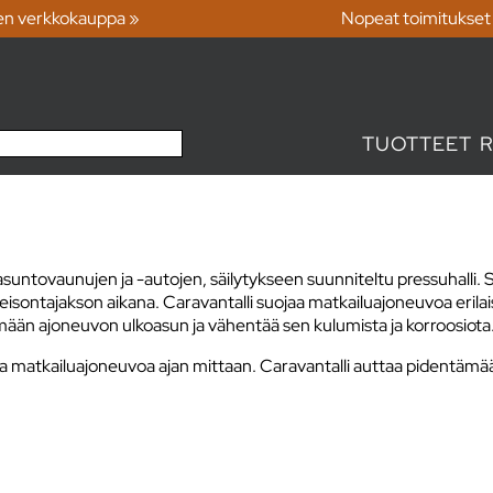
en verkkokauppa »
Nopeat toimitukset
TUOTTEET
asuntovaunujen ja -autojen, säilytykseen suunniteltu pressuhalli. S
eisontajakson aikana. Caravantalli suojaa matkailuajoneuvoa erilais
ämään ajoneuvon ulkoasun ja vähentää sen kulumista ja korroosiota
taa matkailuajoneuvoa ajan mittaan. Caravantalli auttaa pidentäm