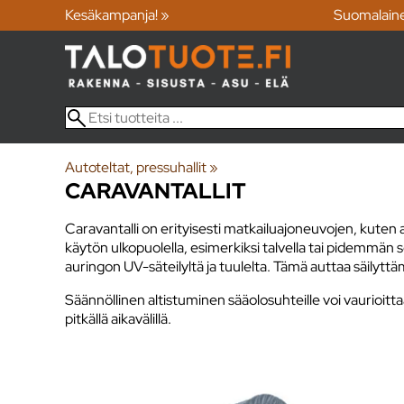
Kesäkampanja! »
Suomalain
Autoteltat, pressuhallit
‪»
CARAVANTALLIT
Caravantalli on erityisesti matkailuajoneuvojen, kuten 
käytön ulkopuolella, esimerkiksi talvella tai pidemmän s
auringon UV-säteilyltä ja tuulelta. Tämä auttaa säilytt
Säännöllinen altistuminen sääolosuhteille voi vaurioit
pitkällä aikavälillä.