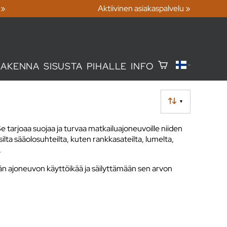
 »
Aktiivinen asiakaspalvelu »
RAKENNA
SISUSTA
PIHALLE
INFO
▼
e tarjoaa suojaa ja turvaa matkailuajoneuvoille niiden
ilta sääolosuhteilta, kuten rankkasateilta, lumelta,
.
ään ajoneuvon käyttöikää ja säilyttämään sen arvon