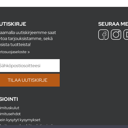
UTISKIRJE
SEURAA ME
laamalla uutiskirjeemme saat
etoa tarjouksistamme, sekä
sista tuotteista!
etosuojaseloste »
SIOINTI
imituskulut
imitusehdot
ein kysytyt kysymykset
hoitus - maksa kätevästi erissä