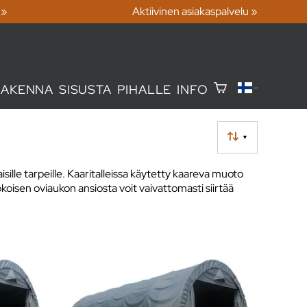
 »
Aktiivinen asiakaspalvelu »
RAKENNA
SISUSTA
PIHALLE
INFO
▼
isille tarpeille. Kaaritalleissa käytetty kaareva muoto
kokoisen oviaukon ansiosta voit vaivattomasti siirtää