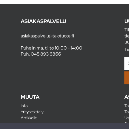
ASIAKASPALVELU
U
Ti
asiakaspalvelu@talotuote.fi
ti
uu
Puhelin ma, ti, to 10:00 - 14:00
Ti
Puh.
045 893 6866
MUUTA
A
Info
To
Yritysesittely
To
Artikkelit
Us
Ra