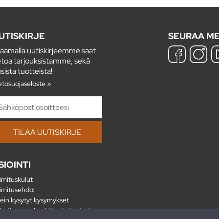
UTISKIRJE
SEURAA ME
laamalla uutiskirjeemme saat
etoa tarjouksistamme, sekä
sista tuotteista!
etosuojaseloste »
SIOINTI
imituskulut
imitusehdot
ein kysytyt kysymykset
hoitus - maksa kätevästi erissä