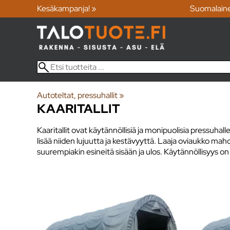
Kesäkampanja! »
Suomalain
Autoteltat, pressuhallit
‪»
KAARITALLIT
Kaaritallit ovat käytännöllisiä ja monipuolisia pressuhal
lisää niiden lujuutta ja kestävyyttä. Laaja oviaukko mahd
suurempiakin esineitä sisään ja ulos. Käytännöllisyys on 