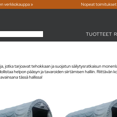
en verkkokauppa »
Nopeat toimitukset
TUOTTEET
leja, jotka tarjoavat tehokkaan ja suojatun säilytysratkaisun monenla
ollistaa helpon pääsyn ja tavaroiden siirtämisen halliin. Riittävän 
avainsana tässä hallissa!