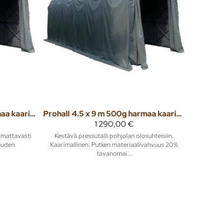
4.5 x 13 m 500g harmaa kaaritalli
Prohall
4.5 x 9 m 500g harmaa kaaritalli
1 290,00 €
omattavasti
Kestävä pressutalli pohjolan olosuhteisiin.
uuden.
Kaarimallinen. Putken materiaalivahvuus 20%
tavanomai...