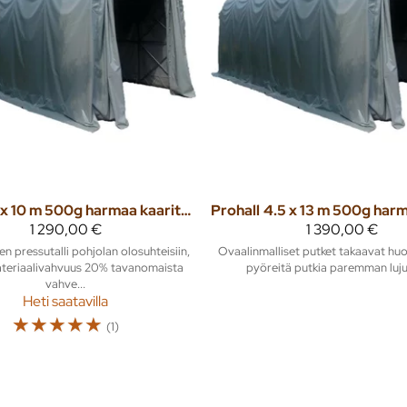
4 x 10 m 500g harmaa kaaritalli
Prohall
1 290,00 €
1 390,00 €
en pressutalli pohjolan olosuhteisiin,
Ovaalinmalliset putket takaavat hu
teriaalivahvuus 20% tavanomaista
pyöreitä putkia paremman luj
vahve...
Heti saatavilla
☆
☆
☆
☆
☆
(1)