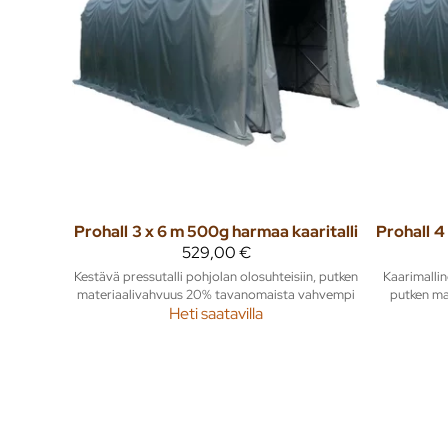
Prohall
3 x 6 m 500g harmaa kaaritalli
Prohall
529,00 €
Kestävä pressutalli pohjolan olosuhteisiin, putken
Kaarimallin
materiaalivahvuus 20% tavanomaista vahvempi
putken ma
Heti saatavilla