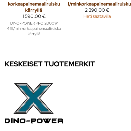
korkeapainemaaliruisku
l/minkorkeapainemaaliruisku
kärryllä
2 390,00 €
1 590,00 €
Heti saatavilla
DINO-POWER PRO 2000W
4.5l/min korkeapainemaaliruisku
kärryllä
KESKEISET TUOTEMERKIT