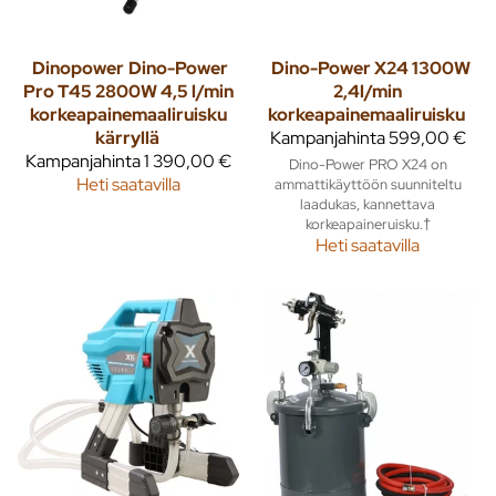
Dinopower
Dino-Power
Dino-Power X24 1300W
Pro T45 2800W 4,5 l/min
2,4l/min
korkeapainemaaliruisku
korkeapainemaaliruisku
kärryllä
Kampanjahinta
599,00 €
Kampanjahinta
1 390,00 €
Dino-Power PRO X24 on
Heti saatavilla
ammattikäyttöön suunniteltu
laadukas, kannettava
korkeapaineruisku.†
Heti saatavilla