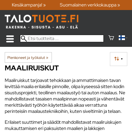
Kesäkampanja! »
Suomalainen verkkokauppa »
Pienkoneet ja työkalut
‪»
▼
MAALIRUISKUT
Maaliruiskut tarjoavat tehokkaan ja ammattimaisen tavan
levittää maalia erilaisille pinnoille, olipa kyseessä sitten kodin
sisustusprojekti, teollinen maalaustyö tai auton maalaus. Ne
mahdollistavat tasaisen maalipinnan nopeasti ja vähentävät
merkittävästi työhön käytettävää aikaa verrattuna
perinteisiin maalaustekniikoihin, kuten siveltimiin ja telaan.
Erilaiset suuttimet ja säädöt mahdollistavat maaliruiskujen
mukauttamisen eri paksuisten maalien ja lakkojen