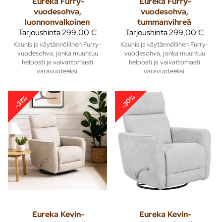
Eureka
Furry-
Eureka
Furry-
vuodesohva,
vuodesohva,
luonnonvalkoinen
tummanvihreä
Tarjoushinta
299,00 €
Tarjoushinta
299,00 €
Kaunis ja käytännöllinen Furry-
Kaunis ja käytännöllinen Furry-
vuodesohva, jonka muuntuu
vuodesohva, jonka muuntuu
helposti ja vaivattomasti
helposti ja vaivattomasti
varavuoteeksi.
varavuoteeksi.
-30%
-31%
Eureka
Kevin-
Eureka
Kevin-