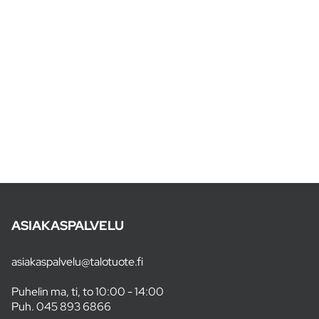
ASIAKASPALVELU
asiakaspalvelu@talotuote.fi
Puhelin ma, ti, to 10:00 - 14:00
Puh.
045 893 6866