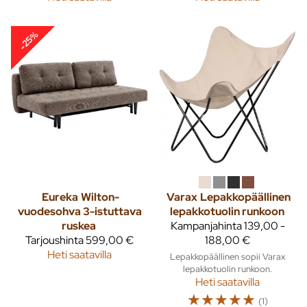
-25%
Eureka
Wilton-
Varax
Lepakkopäällinen
vuodesohva 3-istuttava
lepakkotuolin runkoon
ruskea
Kampanjahinta
139,00 -
Tarjoushinta
599,00 €
188,00 €
Heti saatavilla
Lepakkopäällinen sopii Varax
lepakkotuolin runkoon.
Heti saatavilla
☆
☆
☆
☆
☆
(1)