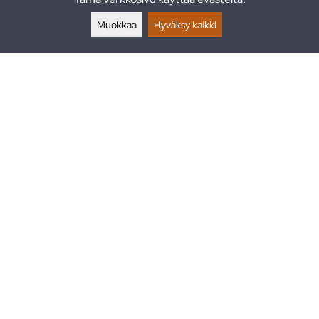
Palautukset
Muokkaa
Hyväksy kaikki