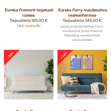
Eureka
Fremont-nojatuoli
Eureka
Furry-vuodesohva
ruskea
vaaleanharmaa
Tarjoushinta
189,00 €
Tarjoushinta
349,00 €
Heti saatavilla
Kaunis ja käytännöllinen Furry-
vuodesohva, jonka muuntuu
helposti ja vaivattomasti
varavuoteeksi.
-38%
-38%