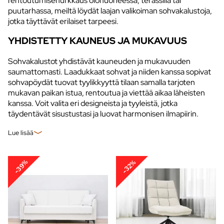
rentoutumisenurkkaus olohuoneessa, terassilla tai
puutarhassa, meiltä löydät laajan valikoiman sohvakalustoja,
jotka täyttävät erilaiset tarpeesi.
YHDISTETTY KAUNEUS JA MUKAVUUS
Sohvakalustot yhdistävät kauneuden ja mukavuuden
saumattomasti. Laadukkaat sohvat ja niiden kanssa sopivat
sohvapöydät tuovat tyylikkyyttä tilaan samalla tarjoten
mukavan paikan istua, rentoutua ja viettää aikaa läheisten
kanssa. Voit valita eri designeista ja tyyleistä, jotka
täydentävät sisustustasi ja luovat harmonisen ilmapiirin.
Lue lisää
-39%
-32%