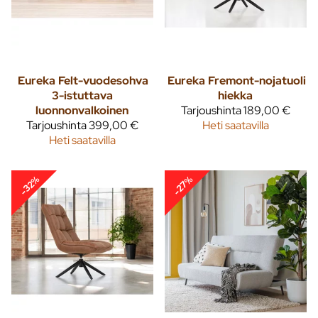
Eureka
Felt-vuodesohva
Eureka
Fremont-nojatuoli
3-istuttava
hiekka
luonnonvalkoinen
Tarjoushinta
189,00 €
Tarjoushinta
399,00 €
Heti saatavilla
Heti saatavilla
-32%
-27%