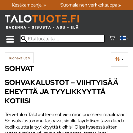
Kesäkampanja! »
Suomalainen verkkokauppa »
Huonekalut
‪»
▼
SOHVAT
SOHVAKALUSTOT – VIIHTYISÄÄ
EHEYTTÄ JA TYYLIKKYYTTÄ
KOTIISI
Tervetuloa Talotuotteen sohvien monipuoliseen maailmaan!
Sohvakalustomme tarjoavat sinulle täydellisen tavan luoda
kodikkuutta ja tyylikkyyttä tiloihisi. Olipa kyseessä sitten