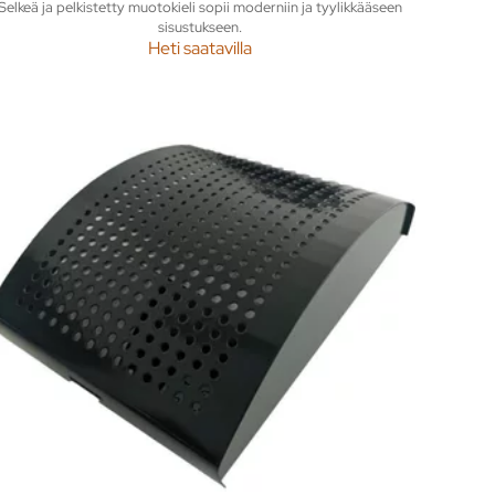
Selkeä ja pelkistetty muotokieli sopii moderniin ja tyylikkääseen
sisustukseen.
Heti saatavilla