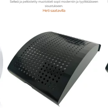
Selkeä ja pelkistetty muotokieli sopii moderniin ja tyylikkääseen
sisustukseen.
Heti saatavilla