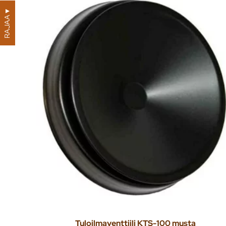
▼
RAJAA
Tuloilmaventtiili KTS-100 musta