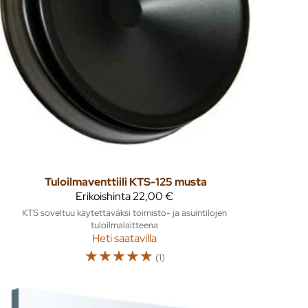
Tuloilmaventtiili KTS-125 musta
Erikoishinta
22,00 €
KTS soveltuu käytettäväksi toimisto- ja asuintilojen
tuloilmalaitteena
Heti saatavilla
☆
☆
☆
☆
☆
(1)