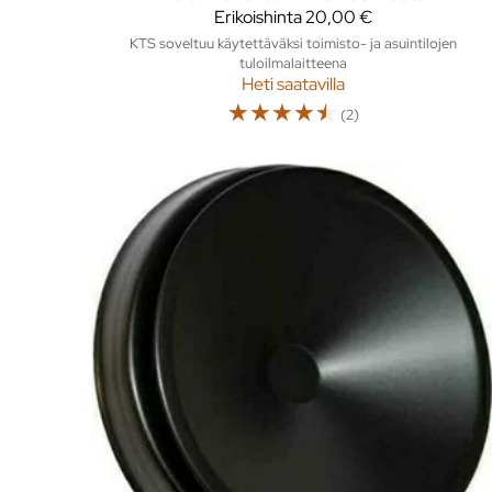
Erikoishinta
20,00 €
KTS soveltuu käytettäväksi toimisto- ja asuintilojen
tuloilmalaitteena
Heti saatavilla
☆
☆
☆
☆
☆
(2)