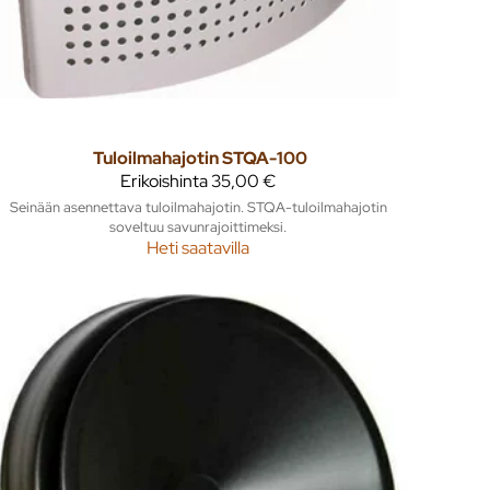
Tuloilmahajotin STQA-100
Erikoishinta
35,00 €
Seinään asennettava tuloilmahajotin. STQA-tuloilmahajotin
soveltuu savunrajoittimeksi.
Heti saatavilla