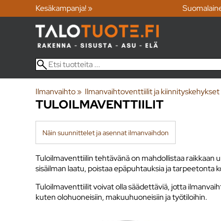
Kesäkampanja! »
Suomalain
Ilmanvaihto
‪»
Ilmanvaihtoventtiilit ja kiinnityskehykset
TULOILMAVENTTIILIT
Näin suunnittelet ja asennat ilmanvaihdon
Tuloilmaventtiilin tehtävänä on mahdollistaa raikkaan 
sisäilman laatu, poistaa epäpuhtauksia ja tarpeetonta ko
Tuloilmaventtiilit voivat olla säädettäviä, jotta ilmanva
kuten olohuoneisiin, makuuhuoneisiin ja työtiloihin.