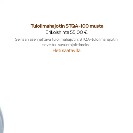
Tuloilmahajotin STQA-100 musta
Erikoishinta
55,00 €
Seinään asennettava tuloilmahajotin. STQA-tuloilmahajotin
soveltuu savunrajoittimeksi.
Heti saatavilla