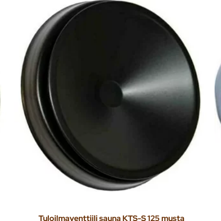
Tuloilmaventtiili sauna KTS-S 125 musta