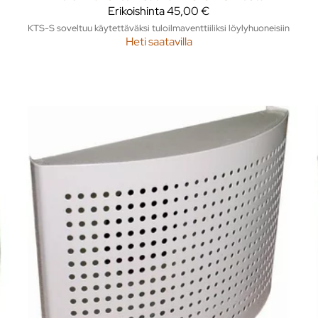
Erikoishinta
45,00 €
KTS-S soveltuu käytettäväksi tuloilmaventtiiliksi löylyhuoneisiin
Heti saatavilla