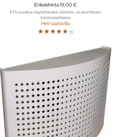
Erikoishinta
19,00 €
KTS soveltuu käytettäväksi toimisto- ja asuintilojen
tuloilmalaitteena
Heti saatavilla
☆
☆
☆
☆
☆
(1)