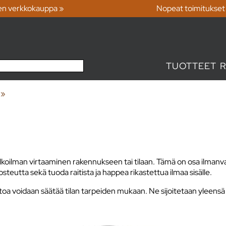
en verkkokauppa »
Nopeat toimitukset
TUOTTEET
‪»
ulkoilman virtaaminen rakennukseen tai tilaan. Tämä on osa ilmanv
steutta sekä tuoda raitista ja happea rikastettua ilmaa sisälle.
ihtoa voidaan säätää tilan tarpeiden mukaan. Ne sijoitetaan yleensä 