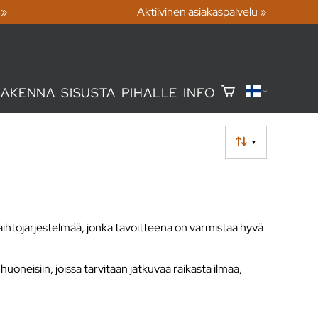
 »
Aktiivinen asiakaspalvelu »
RAKENNA
SISUSTA
PIHALLE
INFO
▼
aihtojärjestelmää, jonka tavoitteena on varmistaa hyvä
huoneisiin, joissa tarvitaan jatkuvaa raikasta ilmaa,