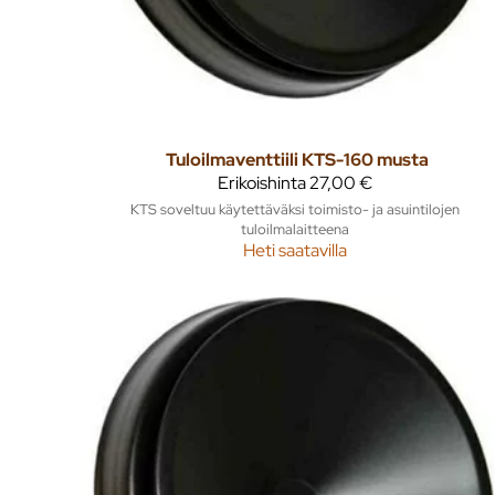
Tuloilmaventtiili KTS-160 musta
Erikoishinta
27,00 €
KTS soveltuu käytettäväksi toimisto- ja asuintilojen
tuloilmalaitteena
Heti saatavilla