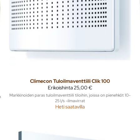
Climecon
Tuloilmaventtiili Clik 100
Erikoishinta
25,00 €
Markkinoiden paras tuloilmaventtiili tiloihin, joissa on pienehköt 10-
n
25 l/s -ilmavirrat
Heti saatavilla