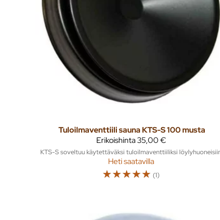
Tuloilmaventtiili sauna KTS-S 100 musta
Erikoishinta
35,00 €
KTS-S soveltuu käytettäväksi tuloilmaventtiiliksi löylyhuoneisii
Heti saatavilla
☆
☆
☆
☆
☆
(1)