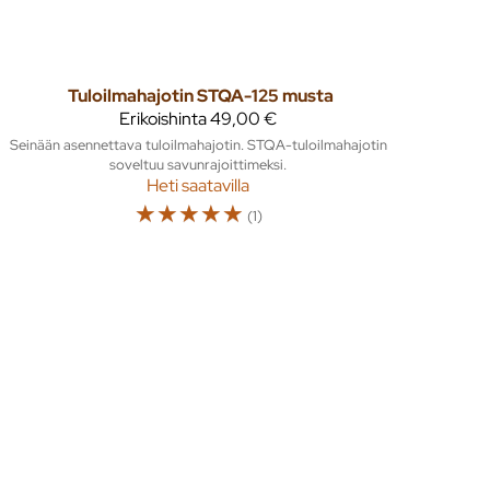
Tuloilmahajotin STQA-125 musta
Erikoishinta
49,00 €
Seinään asennettava tuloilmahajotin. STQA-tuloilmahajotin
soveltuu savunrajoittimeksi.
Heti saatavilla
☆
☆
☆
☆
☆
(1)