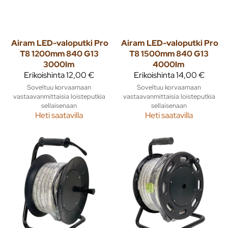
Airam
LED-valoputki Pro
Airam
LED-valoputki Pro
T8 1200mm 840 G13
T8 1500mm 840 G13
3000lm
4000lm
Erikoishinta
12,00 €
Erikoishinta
14,00 €
Soveltuu korvaamaan
Soveltuu korvaamaan
vastaavanmittaisia loisteputkia
vastaavanmittaisia loisteputkia
sellaisenaan
sellaisenaan
Heti saatavilla
Heti saatavilla