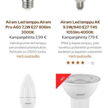
Airam
Led lamppu Airam
Airam
Led lamppu AK
Pro A60 7,2W E27 806lm
9.5W/840 E27 T45
3000K
1055lm 4000K
Kampanjahinta
3,99 €
Kampanjahinta
7,79 €
Vakiokupuinen led lamppu
Pitkä ja kapea lamppu, joka
perusvalaistustarkoituksiin.
soveltuu pollareihin ja erilaisiin
Polttoikä on 25000 tuntia.
korkeisiin ja kapeisiin valaisimiin
Heti saatavilla
Heti saatavilla
☆
☆
☆
☆
☆
(1)
-9%