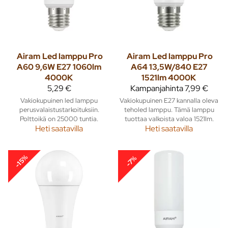
Airam
Led lamppu Pro
Airam
Led lamppu Pro
A60 9,6W E27 1060lm
A64 13,5W/840 E27
4000K
1521lm 4000K
5,29 €
Kampanjahinta
7,99 €
Vakiokupuinen led lamppu
Vakiokupuinen E27 kannalla oleva
perusvalaistustarkoituksiin.
teholed lamppu. Tämä lamppu
Polttoikä on 25000 tuntia.
tuottaa valkoista valoa 1521lm.
Heti saatavilla
Heti saatavilla
-15%
-7%