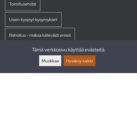
Toimitusehdot
Usein kysytyt kysymykset
Rahoitus - maksa kätevästi erissä
Tämä verkkosivu käyttää evästeitä.
Palautukset
Muokkaa
Hyväksy kaikki