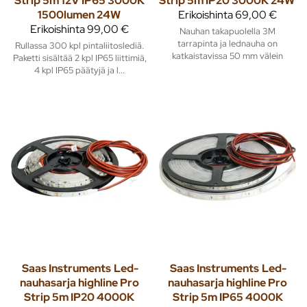
Strip 5m 12V IP65 3000K
Strip 5m IP20 3000K 24W
1500lumen 24W
Erikoishinta
69,00 €
Erikoishinta
99,00 €
Nauhan takapuolella 3M
tarrapinta ja lednauha on
Rullassa 300 kpl pintaliitoslediä.
katkaistavissa 50 mm välein
Paketti sisältää 2 kpl IP65 liittimiä,
4 kpl IP65 päätyjä ja l...
Saas Instruments
Led-
Saas Instruments
Led-
nauhasarja highline Pro
nauhasarja highline Pro
Strip 5m IP20 4000K
Strip 5m IP65 4000K