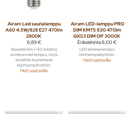
Airam
Led saunalamppu
Airam
LED-lamppu PRO
A60 4.5W/828 E27 470lm
DIM KM75 830 470lm
2800K
GX53 DIM OP 3000K
6,89 €
Erikoishinta
8,00 €
Saunatiloihin (+60 astetta)
LED kämmenlamppu
soveltuva led lamppu, myös
himmennyskäyttöön.
tavallista kuumempaa
Heti saatavilla
käyttöympäristöön.
Heti saatavilla