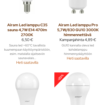
Airam
Led lamppu C35
Airam
Led lamppu Pro
sauna 4,7W E14 470lm
5,7W/830 GU10 3000K
2700K
himmennettävä
6,50 €
Kampanjahinta
4,89 €
Sauna led +60°C tavallista
GU10 kannalla oleva led
kuumempaan käyttöympäristöön,
kohdelamppu
esim. matalalla sijaitseviin
himmennyskäyttöön
saunavalais...
Heti saatavilla
Heti saatavilla
-20%