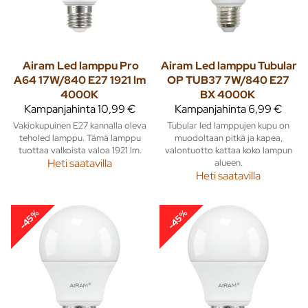
Airam
Led lamppu Pro
Airam
Led lamppu Tubular
A64 17W/840 E27 1921 lm
OP TUB37 7W/840 E27
4000K
BX 4000K
Kampanjahinta
10,99 €
Kampanjahinta
6,99 €
Vakiokupuinen E27 kannalla oleva
Tubular led lamppujen kupu on
teholed lamppu. Tämä lamppu
muodoltaan pitkä ja kapea,
tuottaa valkoista valoa 1921 lm.
valontuotto kattaa koko lampun
Heti saatavilla
alueen.
Heti saatavilla
-45%
-45%