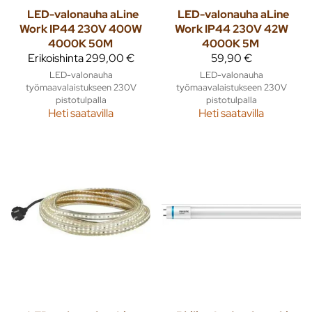
LED-valonauha aLine
LED-valonauha aLine
Work IP44 230V 400W
Work IP44 230V 42W
4000K 50M
4000K 5M
Erikoishinta
299,00 €
59,90 €
LED-valonauha
LED-valonauha
työmaavalaistukseen 230V
työmaavalaistukseen 230V
pistotulpalla
pistotulpalla
Heti saatavilla
Heti saatavilla