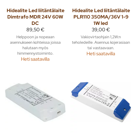
Hidealite
Led liitäntälaite
Hidealite
Led liitäntälaite
Dimtrafo MDR 24V 60W
PLR110 350MA/36V 1-9
DC
1W led
89,50 €
39,00 €
Helppoon ja nopeaan
Vakiovirtaohjain 1,2W:n
asennukseen kohteissa joissa
teholedeille. Asennus kojerasiaan
halutaan myös
tai vastaavaan.
himmennystoiminto.
Heti saatavilla
Heti saatavilla