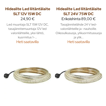
Hidealite
Led liitäntälaite
Hidealite
Led liitäntälaite
SLT 12V 15W DC
SLT 24V 75W DC
24,90 €
Erikoishinta
89,00 €
Led muuntaja SLT 15W 12V DC,
Tasajännitelähde 24 V led-
tasajännitemuuntaja 12V led
valonlähteille ja -nauhoille.
valonlähteille, yksi lähtö,
Oikosulkusuoja, ylikuormitussuoja
kuormitus 1-...
ja ylik...
Heti saatavilla
Heti saatavilla