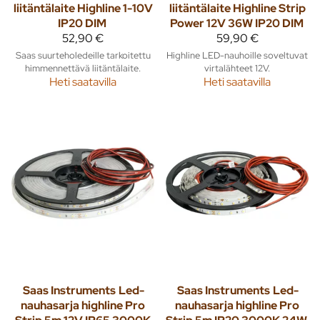
liitäntälaite Highline 1-10V
liitäntälaite Highline Strip
IP20 DIM
Power 12V 36W IP20 DIM
52,90 €
59,90 €
Saas suurteholedeille tarkoitettu
Highline LED-nauhoille soveltuvat
himmennettävä liitäntälaite.
virtalähteet 12V.
Heti saatavilla
Heti saatavilla
Saas Instruments
Led-
Saas Instruments
Led-
nauhasarja highline Pro
nauhasarja highline Pro