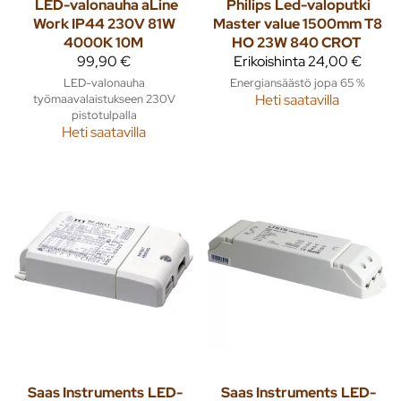
LED-valonauha aLine
Philips
Led-valoputki
Work IP44 230V 81W
Master value 1500mm T8
4000K 10M
HO 23W 840 CROT
99,90 €
Erikoishinta
24,00 €
LED-valonauha
Energiansäästö jopa 65 %
työmaavalaistukseen 230V
Heti saatavilla
pistotulpalla
Heti saatavilla
Saas Instruments
LED-
Saas Instruments
LED-