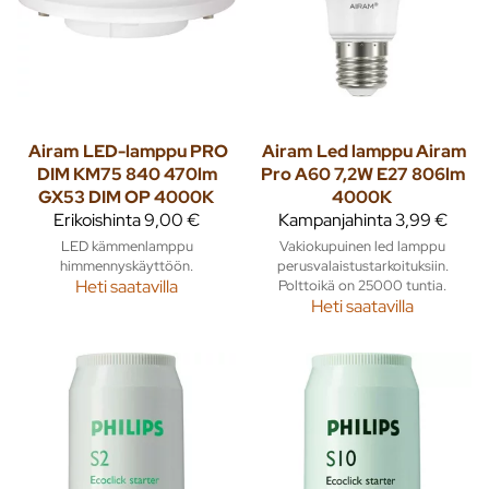
Airam
LED-lamppu PRO
Airam
Led lamppu Airam
DIM KM75 840 470lm
Pro A60 7,2W E27 806lm
GX53 DIM OP 4000K
4000K
Erikoishinta
9,00 €
Kampanjahinta
3,99 €
LED kämmenlamppu
Vakiokupuinen led lamppu
himmennyskäyttöön.
perusvalaistustarkoituksiin.
Heti saatavilla
Polttoikä on 25000 tuntia.
Heti saatavilla