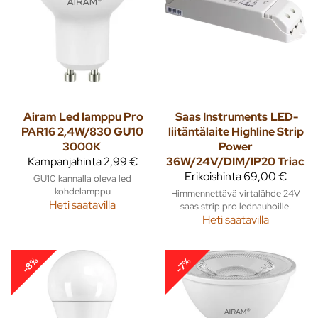
Airam
Led lamppu Pro
Saas Instruments
LED-
PAR16 2,4W/830 GU10
liitäntälaite Highline Strip
3000K
Power
Kampanjahinta
2,99 €
36W/24V/DIM/IP20 Triac
Erikoishinta
69,00 €
GU10 kannalla oleva led
kohdelamppu
Himmennettävä virtalähde 24V
Heti saatavilla
saas strip pro lednauhoille.
Heti saatavilla
-8%
-7%