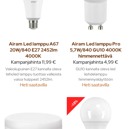
Airam
Led lamppu A67
Airam
Led lamppu Pro
20W/840 E27 2452lm
5,7W/840 GU10 4000K
4000K
himmennettävä
Kampanjahinta
11,99 €
Kampanjahinta
4,99 €
Vakiokupuinen E27 kannalla oleva
GU10 kannalla oleva led
teholed lamppu tuottaa valkoista
kohdelamppu
valoa hulppeat 2452lm.
himmennyskäyttöön
Heti saatavilla
Heti saatavilla
-18%