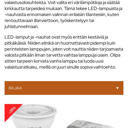
valaistusolosuhteista. Voit valita eri värilämpötiloja ja säätää
kirkkautta tarpeidesi mukaan. Tämä tekee LED-lampuista ja
-nauhoista erinomaisen valinnan erilaisiin tilanteisiin, kuten
rentouttavaan illanviettoon, työskentelyyn tai
juhlatunnelmaan.
LED-lamput ja -nauhat ovat myös erittäin kestäviä ja
pitkäikäisiä. Niiden elinikä on huomattavasti pidempi kuin
perinteisten lamppujen, joten voit nauttia niiden tarjoamasta
valosta pitkään ilman tarvetta vaihtaa lamppuja usein. Olipa
sitten tarpeen korvata vanha lamppu tai luoda uusi
valaistusratkaisu, meillä on juuri sinulle sopiva vaihtoehto.
RAJAA
▼
-25%