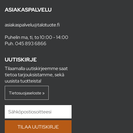
ASIAKASPALVELU
asiakaspalvelu@talotuote.fi
Puhelin ma, ti, to 10:00 - 14:00
Puh.
045 893 6866
UUTISKIRJE
Tilaamalla uutiskirjeemme saat
tietoa tarjouksistamme, sekä
uusista tuotteista!
Tietosuojaseloste »