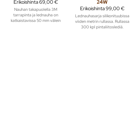
Erikoishinta
69,00 €
24W
Erikoishinta
99,00 €
Nauhan takapuolella 3M
tarrapinta ja lednauha on
Lednauhasarja silikonituubissa
katkaistavissa 50 mm välein
viiden metrin rullassa. Rullassa
300 kpl pintaliitoslediä.