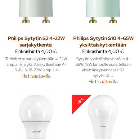
Philips
Sytytin S2 4-22W
Philips
Sytytin S10 4-65W
sarjakytkentä
yksittäiskytkentään
Erikoishinta
4,00 €
Erikoishinta
4,00 €
Tarkoitettu sarjakytkentään 4-22W
Sytytin yksittäiskytkentään 4-
lampuille ja yksittäiskytkentään 4-
65W. 18W lampulle suositellaan
6-8-15-18-22W lampulle
yksittäiskytkennässä S2
Heti saatavilla
sytytintä....
Heti saatavilla
-8%