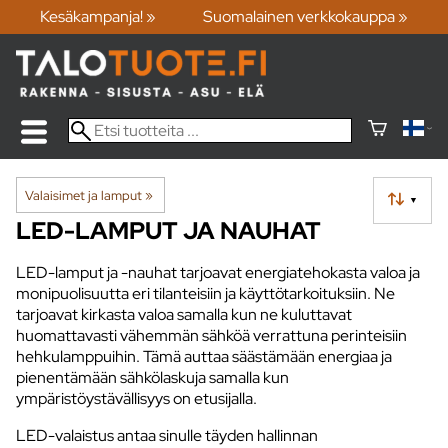
Kesäkampanja! »
Suomalainen verkkokauppa »
Valaisimet ja lamput
‪»
▼
LED-LAMPUT JA NAUHAT
LED-lamput ja -nauhat tarjoavat energiatehokasta valoa ja
monipuolisuutta eri tilanteisiin ja käyttötarkoituksiin. Ne
tarjoavat kirkasta valoa samalla kun ne kuluttavat
huomattavasti vähemmän sähköä verrattuna perinteisiin
hehkulamppuihin. Tämä auttaa säästämään energiaa ja
pienentämään sähkölaskuja samalla kun
ympäristöystävällisyys on etusijalla.
LED-valaistus antaa sinulle täyden hallinnan