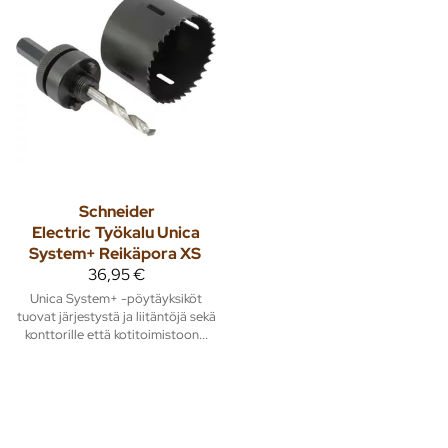
Schneider
Electric
Työkalu Unica
System+ Reikäpora XS
36,95 €
Unica System+ -pöytäyksiköt
tuovat järjestystä ja liitäntöjä sekä
konttorille että kotitoimistoon...