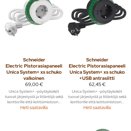
Schneider
Schneider
Electric
Pistorasiapaneeli
Electric
Pistorasiapaneeli
Unica System+ xs schuko
Unica System+ xs schuko
valkoinen
+USB antrasiitti
69,00 €
62,45 €
Unica System+ -pöytäyksiköt
Unica System+ -pöytäyksiköt
tuovat järjestystä ja liitäntöjä sekä
tuovat järjestystä ja liitäntöjä sekä
konttorille että kotitoimistoon...
konttorille että kotitoimistoon...
Heti saatavilla
Heti saatavilla