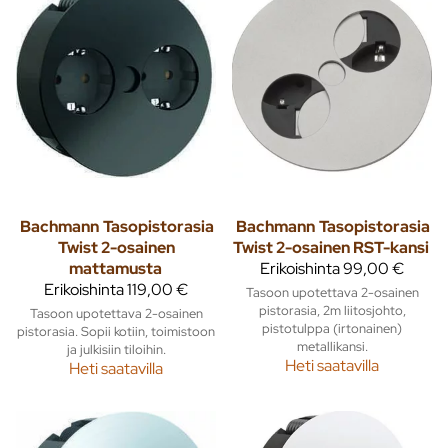
Bachmann
Tasopistorasia
Bachmann
Tasopistorasia
Twist 2-osainen
Twist 2-osainen RST-kansi
mattamusta
Erikoishinta
99,00 €
Erikoishinta
119,00 €
Tasoon upotettava 2-osainen
pistorasia, 2m liitosjohto,
Tasoon upotettava 2-osainen
pistotulppa (irtonainen)
pistorasia. Sopii kotiin, toimistoon
metallikansi.
ja julkisiin tiloihin.
Heti saatavilla
Heti saatavilla