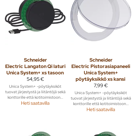
Schneider
Schneider
Electric
Langaton Qi laturi
Electric
Pistorasiapaneeli
Unica System+ xs tasoon
Unica System+
54,95 €
pöytäyksikkö xs kansi
7,99 €
Unica System+ -pöytäyksiköt
tuovat järjestystä ja liitäntöjä sekä
Unica System+ -pöytäyksiköt
konttorille että kotitoimistoon...
tuovat järjestystä ja liitäntöjä sekä
Heti saatavilla
konttorille että kotitoimistoon...
Heti saatavilla