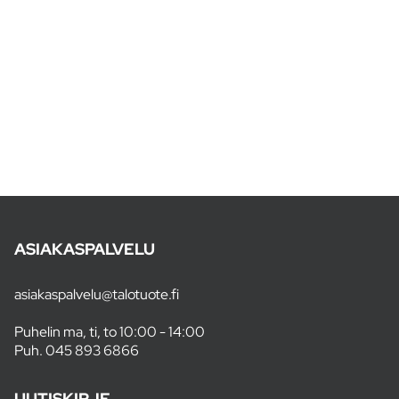
ASIAKASPALVELU
asiakaspalvelu@talotuote.fi
Puhelin ma, ti, to 10:00 - 14:00
Puh.
045 893 6866
UUTISKIRJE