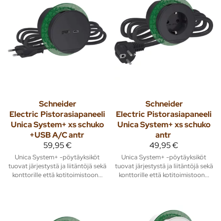
Schneider
Schneider
Electric
Pistorasiapaneeli
Electric
Pistorasiapaneeli
Unica System+ xs schuko
Unica System+ xs schuko
+USB A/C antr
antr
59,95 €
49,95 €
Unica System+ -pöytäyksiköt
Unica System+ -pöytäyksiköt
tuovat järjestystä ja liitäntöjä sekä
tuovat järjestystä ja liitäntöjä sekä
konttorille että kotitoimistoon...
konttorille että kotitoimistoon...