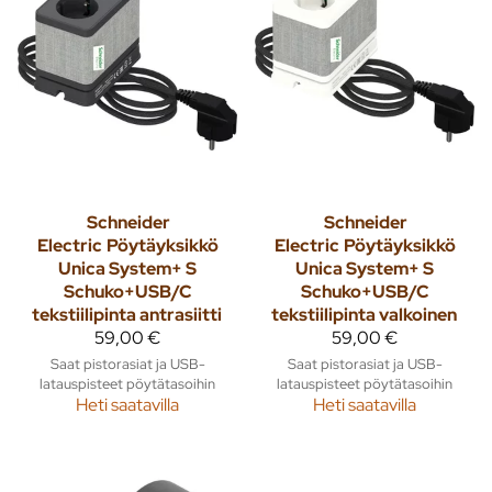
Schneider
Schneider
Electric
Pöytäyksikkö
Electric
Pöytäyksikkö
Unica System+ S
Unica System+ S
Schuko+USB/C
Schuko+USB/C
tekstiilipinta antrasiitti
tekstiilipinta valkoinen
59,00 €
59,00 €
Saat pistorasiat ja USB-
Saat pistorasiat ja USB-
latauspisteet pöytätasoihin
latauspisteet pöytätasoihin
Heti saatavilla
Heti saatavilla