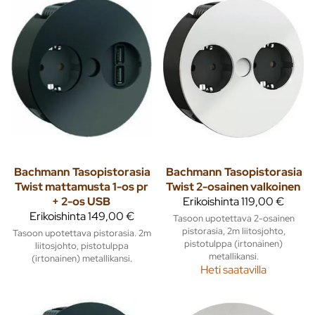
Bachmann
Tasopistorasia
Bachmann
Tasopistorasia
Twist mattamusta 1-os pr
Twist 2-osainen valkoinen
+ 2-os USB
Erikoishinta
119,00 €
Erikoishinta
149,00 €
Tasoon upotettava 2-osainen
pistorasia, 2m liitosjohto,
Tasoon upotettava pistorasia. 2m
pistotulppa (irtonainen)
liitosjohto, pistotulppa
metallikansi.
(irtonainen) metallikansi.
Heti saatavilla