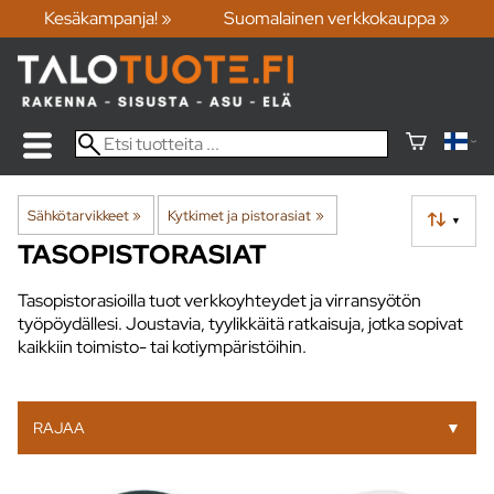
Kesäkampanja! »
Suomalainen verkkokauppa »
Sähkötarvikkeet
‪»
Kytkimet ja pistorasiat
‪»
▼
TASOPISTORASIAT
Tasopistorasioilla tuot verkkoyhteydet ja virransyötön
työpöydällesi. Joustavia, tyylikkäitä ratkaisuja, jotka sopivat
kaikkiin toimisto- tai kotiympäristöihin.
RAJAA
▼