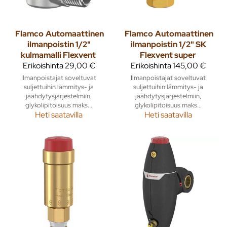
Flamco
Automaattinen
Flamco
Automaattinen
ilmanpoistin 1/2"
ilmanpoistin 1/2" SK
kulmamalli Flexvent
Flexvent super
Erikoishinta
29,00 €
Erikoishinta
145,00 €
Ilmanpoistajat soveltuvat
Ilmanpoistajat soveltuvat
suljettuihin lämmitys- ja
suljettuihin lämmitys- ja
jäähdytysjärjestelmiin,
jäähdytysjärjestelmiin,
glykolipitoisuus maks...
glykolipitoisuus maks...
Heti saatavilla
Heti saatavilla