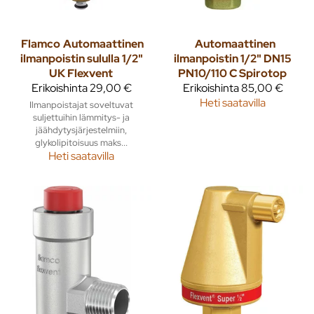
Flamco
Automaattinen
Automaattinen
ilmanpoistin sululla 1/2"
ilmanpoistin 1/2" DN15
UK Flexvent
PN10/110 C Spirotop
Erikoishinta
29,00 €
Erikoishinta
85,00 €
Heti saatavilla
Ilmanpoistajat soveltuvat
suljettuihin lämmitys- ja
jäähdytysjärjestelmiin,
glykolipitoisuus maks...
Heti saatavilla