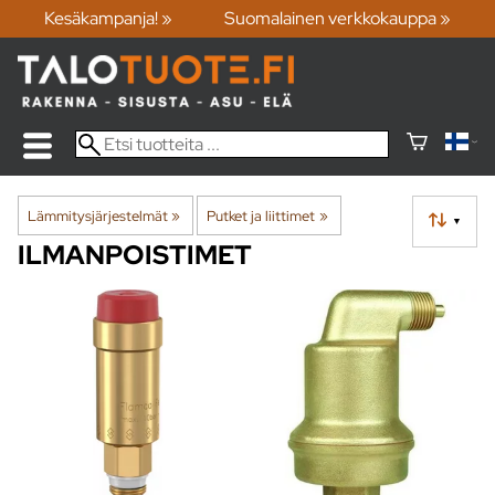
Kesäkampanja! »
Suomalainen verkkokauppa »
Lämmitysjärjestelmät
‪»
Putket ja liittimet
‪»
▼
ILMANPOISTIMET