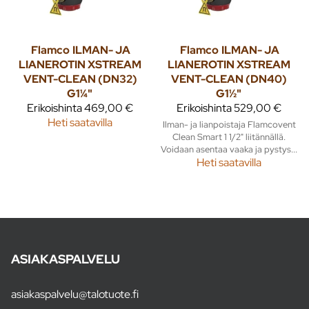
Flamco
ILMAN- JA
Flamco
ILMAN- JA
LIANEROTIN XSTREAM
LIANEROTIN XSTREAM
VENT-CLEAN (DN32)
VENT-CLEAN (DN40)
G1¼"
G1½"
Erikoishinta
469,00 €
Erikoishinta
529,00 €
Heti saatavilla
Ilman- ja lianpoistaja Flamcovent
Clean Smart 1 1/2" liitännällä.
Voidaan asentaa vaaka ja pystys...
Heti saatavilla
ASIAKASPALVELU
asiakaspalvelu@talotuote.fi