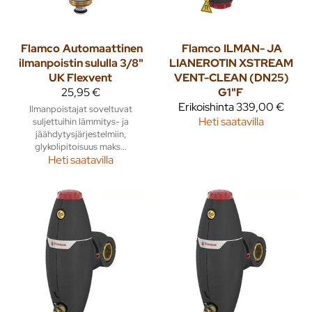
Flamco
Automaattinen
Flamco
ILMAN- JA
ilmanpoistin sululla 3/8"
LIANEROTIN XSTREAM
UK Flexvent
VENT-CLEAN (DN25)
25,95 €
G1"F
Erikoishinta
339,00 €
Ilmanpoistajat soveltuvat
Heti saatavilla
suljettuihin lämmitys- ja
jäähdytysjärjestelmiin,
glykolipitoisuus maks...
Heti saatavilla