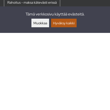
Rahoitus - maksa kätevästi erissä
Tämä verkkosivu käyttää evästeitä.
Palautukset
Muokkaa
Hyväksy kaikki