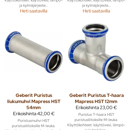
ja kylmäjärjeste...
ja kylmäjärjeste...
Heti saatavilla
Heti saatavilla
Geberit
Puristus
Geberit
Puristus T-haara
liukumuhvi Mapress HST
Mapress HST 12mm
54mm
Erikoishinta
23,00 €
Erikoishinta
42,00 €
Puristus T-haara HST
puristusliitoksille M-leuka.
Puristusmuhvi HST
Käyttökohteet: käyttövesi, lämpö-
puristusliitoksille M-leuka.