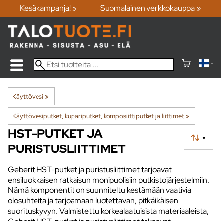
Kesäkampanja! »
Suomalainen verkkokauppa »
Käyttövesi
‪»
Käyttövesiputket, kupariputket, komposiittiputket ja liittimet
‪»
HST-PUTKET JA
▼
PURISTUSLIITTIMET
Geberit HST-putket ja puristusliittimet tarjoavat
ensiluokkaisen ratkaisun monipuolisiin putkistojärjestelmiin.
Nämä komponentit on suunniteltu kestämään vaativia
olosuhteita ja tarjoamaan luotettavan, pitkäikäisen
suorituskyvyn. Valmistettu korkealaatuisista materiaaleista,