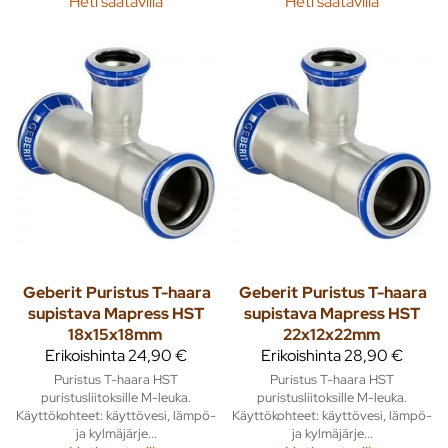
Heti saatavilla
Heti saatavilla
Geberit
Puristus T-haara
Geberit
Puristus T-haara
supistava Mapress HST
supistava Mapress HST
18x15x18mm
22x12x22mm
Erikoishinta
24,90 €
Erikoishinta
28,90 €
Puristus T-haara HST
Puristus T-haara HST
puristusliitoksille M-leuka.
puristusliitoksille M-leuka.
Käyttökohteet: käyttövesi, lämpö-
Käyttökohteet: käyttövesi, lämpö-
ja kylmäjärje...
ja kylmäjärje...