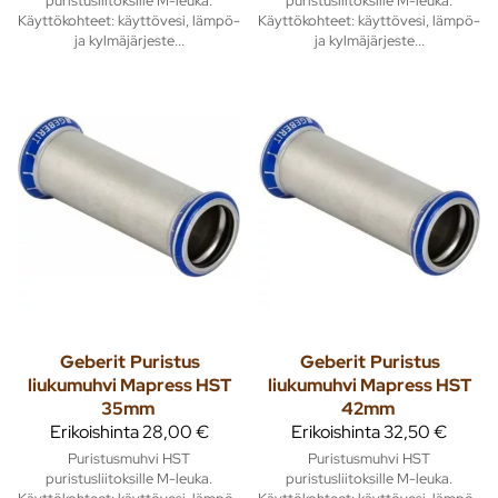
Käyttökohteet: käyttövesi, lämpö-
Käyttökohteet: käyttövesi, lämpö-
ja kylmäjärjeste...
ja kylmäjärjeste...
Geberit
Puristus
Geberit
Puristus
liukumuhvi Mapress HST
liukumuhvi Mapress HST
35mm
42mm
Erikoishinta
28,00 €
Erikoishinta
32,50 €
Puristusmuhvi HST
Puristusmuhvi HST
puristusliitoksille M-leuka.
puristusliitoksille M-leuka.
Käyttökohteet: käyttövesi, lämpö-
Käyttökohteet: käyttövesi, lämpö-