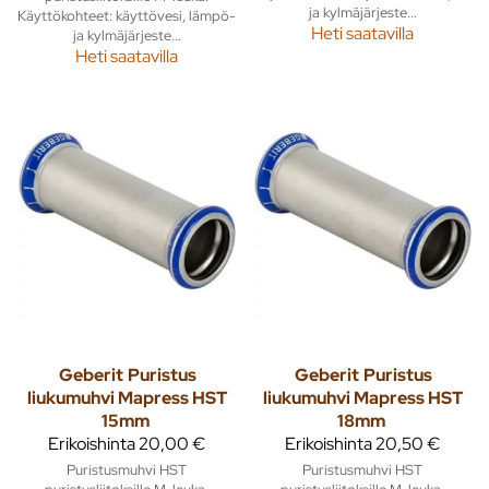
ja kylmäjärjeste...
Käyttökohteet: käyttövesi, lämpö-
Heti saatavilla
ja kylmäjärjeste...
Heti saatavilla
Geberit
Puristus
Geberit
Puristus
liukumuhvi Mapress HST
liukumuhvi Mapress HST
15mm
18mm
Erikoishinta
20,00 €
Erikoishinta
20,50 €
Puristusmuhvi HST
Puristusmuhvi HST
puristusliitoksille M-leuka.
puristusliitoksille M-leuka.