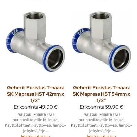
Geberit
Puristus T-haara
Geberit
Puristus T-haara
SK Mapress HST 42mm x
SK Mapress HST 54mm x
1/2"
1/2"
Erikoishinta
49,90 €
Erikoishinta
59,90 €
Puristus T-haara HST
Puristus T-haara HST
puristusliitoksille M-leuka.
puristusliitoksille M-leuka.
Käyttökohteet: käyttövesi, lämpö-
Käyttökohteet: käyttövesi, lämpö-
ja kylmäjärje...
ja kylmäjärje...
Heti saatavilla
Heti saatavilla