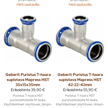
Heti saatavilla
Heti saatavilla
Geberit
Puristus T-haara
Geberit
Puristus T-haara
supistava Mapress HST
supistava Mapress HST
35x15x35mm
42-22-42mm
Erikoishinta
39,90 €
Erikoishinta
55,90 €
Puristus T-haara HST
Puristus T-haara HST
puristusliitoksille M-leuka.
puristusliitoksille M-leuka.
Käyttökohteet: käyttövesi, lämpö-
Käyttökohteet: käyttövesi, lämpö-