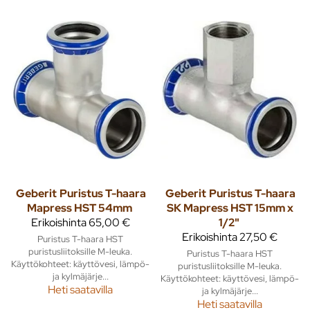
Geberit
Puristus T-haara
Geberit
Puristus T-haara
Mapress HST 54mm
SK Mapress HST 15mm x
Erikoishinta
65,00 €
1/2"
Erikoishinta
27,50 €
Puristus T-haara HST
puristusliitoksille M-leuka.
Puristus T-haara HST
Käyttökohteet: käyttövesi, lämpö-
puristusliitoksille M-leuka.
ja kylmäjärje...
Käyttökohteet: käyttövesi, lämpö-
Heti saatavilla
ja kylmäjärje...
Heti saatavilla