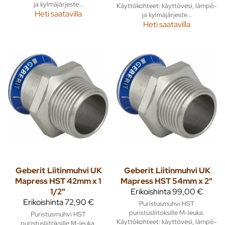
ja kylmäjärjeste...
Käyttökohteet: käyttövesi, lämpö-
Heti saatavilla
ja kylmäjärjeste...
Heti saatavilla
Geberit
Liitinmuhvi UK
Geberit
Liitinmuhvi UK
Mapress HST 42mm x 1
Mapress HST 54mm x 2"
1/2"
Erikoishinta
99,00 €
Erikoishinta
72,90 €
Puristusmuhvi HST
puristusliitoksille M-leuka.
Puristusmuhvi HST
Käyttökohteet: käyttövesi, lämpö-
puristusliitoksille M-leuka.