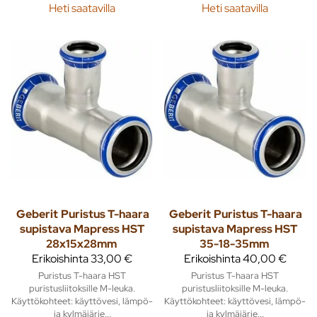
Heti saatavilla
Heti saatavilla
Geberit
Puristus T-haara
Geberit
Puristus T-haara
supistava Mapress HST
supistava Mapress HST
28x15x28mm
35-18-35mm
Erikoishinta
33,00 €
Erikoishinta
40,00 €
Puristus T-haara HST
Puristus T-haara HST
puristusliitoksille M-leuka.
puristusliitoksille M-leuka.
Käyttökohteet: käyttövesi, lämpö-
Käyttökohteet: käyttövesi, lämpö-
ja kylmäjärje...
ja kylmäjärje...