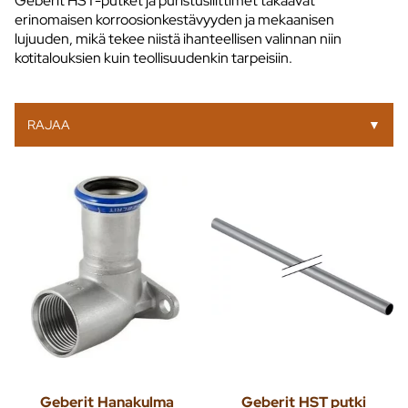
Geberit HST-putket ja puristusliittimet takaavat
erinomaisen korroosionkestävyyden ja mekaanisen
lujuuden, mikä tekee niistä ihanteellisen valinnan niin
kotitalouksien kuin teollisuudenkin tarpeisiin.
RAJAA
▼
Geberit
Hanakulma
Geberit
HST putki