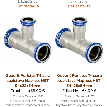
ja kylmäjärje...
ja kylmäjärje...
Heti saatavilla
Heti saatavilla
Geberit
Puristus T-haara
Geberit
Puristus T-haara
supistava Mapress HST
supistava Mapress HST
54x22x54mm
54x28x54mm
Erikoishinta
65,00 €
Erikoishinta
64,90 €
Puristus T-haara HST
Puristus T-haara HST
puristusliitoksille M-leuka.
puristusliitoksille M-leuka.
Käyttökohteet: käyttövesi, lämpö-
Käyttökohteet: käyttövesi, lämpö-