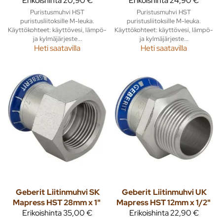
Erikoishinta
20,90 €
Erikoishinta
24,90 €
Puristusmuhvi HST
Puristusmuhvi HST
puristusliitoksille M-leuka.
puristusliitoksille M-leuka.
Käyttökohteet: käyttövesi, lämpö-
Käyttökohteet: käyttövesi, lämpö-
ja kylmäjärjeste...
ja kylmäjärjeste...
Heti saatavilla
Heti saatavilla
Geberit
Liitinmuhvi SK
Geberit
Liitinmuhvi UK
Mapress HST 28mm x 1"
Mapress HST 12mm x 1/2"
Erikoishinta
35,00 €
Erikoishinta
22,90 €