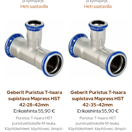
ja kylmäjärje...
ja kylmäjärje...
Heti saatavilla
Heti saatavilla
Geberit
Puristus T-haara
Geberit
Puristus T-haara
supistava Mapress HST
supistava Mapress HST
42-28-42mm
42-35-42mm
Erikoishinta
55,90 €
Erikoishinta
55,90 €
Puristus T-haara HST
Puristus T-haara HST
puristusliitoksille M-leuka.
puristusliitoksille M-leuka.
Käyttökohteet: käyttövesi, lämpö-
Käyttökohteet: käyttövesi, lämpö-