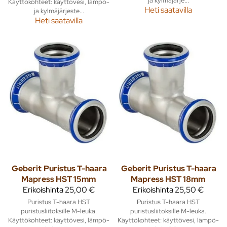
ja kylmäjärje...
Käyttökohteet: käyttövesi, lämpö-
Heti saatavilla
ja kylmäjärjeste...
Heti saatavilla
Geberit
Puristus T-haara
Geberit
Puristus T-haara
Mapress HST 15mm
Mapress HST 18mm
Erikoishinta
25,00 €
Erikoishinta
25,50 €
Puristus T-haara HST
Puristus T-haara HST
puristusliitoksille M-leuka.
puristusliitoksille M-leuka.
Käyttökohteet: käyttövesi, lämpö-
Käyttökohteet: käyttövesi, lämpö-