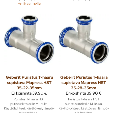
Heti saatavilla
Geberit
Puristus T-haara
Geberit
Puristus T-haara
supistava Mapress HST
supistava Mapress HST
35-22-35mm
35-28-35mm
Erikoishinta
39,90 €
Erikoishinta
39,90 €
Puristus T-haara HST
Puristus T-haara HST
puristusliitoksille M-leuka.
puristusliitoksille M-leuka.
Käyttökohteet: käyttövesi, lämpö-
Käyttökohteet: käyttövesi, lämpö-
ja kylmäjärje...
ja kylmäjärje...