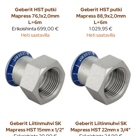
Geberit
HST putki
Geberit
HST putki
Mapress 76,1x2,0mm
Mapress 88,9x2,0mm
L=6m
L=6m
Erikoishinta
699,00 €
1 029,95 €
Heti saatavilla
Heti saatavilla
Geberit
Liitinmuhvi SK
Geberit
Liitinmuhvi SK
Mapress HST 15mm x 1/2"
Mapress HST 22mm x 3/4"