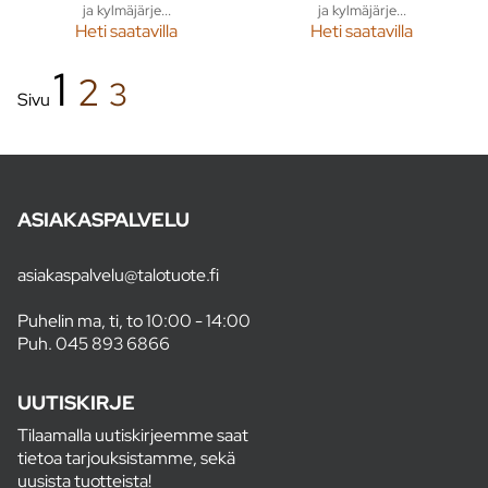
ja kylmäjärje...
ja kylmäjärje...
Heti saatavilla
Heti saatavilla
1
2
3
Sivu
ASIAKASPALVELU
asiakaspalvelu@talotuote.fi
Puhelin ma, ti, to 10:00 - 14:00
Puh.
045 893 6866
UUTISKIRJE
Tilaamalla uutiskirjeemme saat
tietoa tarjouksistamme, sekä
uusista tuotteista!