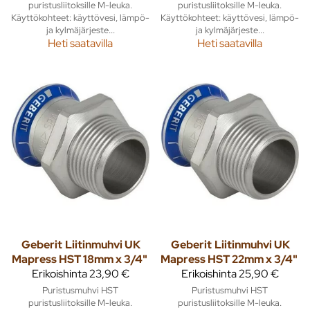
puristusliitoksille M-leuka.
puristusliitoksille M-leuka.
Käyttökohteet: käyttövesi, lämpö-
Käyttökohteet: käyttövesi, lämpö-
ja kylmäjärjeste...
ja kylmäjärjeste...
Heti saatavilla
Heti saatavilla
Geberit
Liitinmuhvi UK
Geberit
Liitinmuhvi UK
Mapress HST 18mm x 3/4"
Mapress HST 22mm x 3/4"
Erikoishinta
23,90 €
Erikoishinta
25,90 €
Puristusmuhvi HST
Puristusmuhvi HST
puristusliitoksille M-leuka.
puristusliitoksille M-leuka.