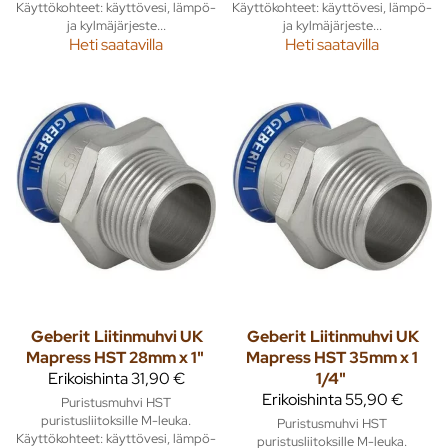
Käyttökohteet: käyttövesi, lämpö-
Käyttökohteet: käyttövesi, lämpö-
ja kylmäjärjeste...
ja kylmäjärjeste...
Heti saatavilla
Heti saatavilla
Geberit
Liitinmuhvi UK
Geberit
Liitinmuhvi UK
Mapress HST 28mm x 1"
Mapress HST 35mm x 1
Erikoishinta
31,90 €
1/4"
Erikoishinta
55,90 €
Puristusmuhvi HST
puristusliitoksille M-leuka.
Puristusmuhvi HST
Käyttökohteet: käyttövesi, lämpö-
puristusliitoksille M-leuka.