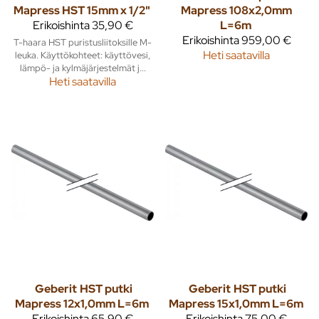
Mapress HST 15mm x 1/2"
Mapress 108x2,0mm
Erikoishinta
35,90 €
L=6m
Erikoishinta
959,00 €
T-haara HST puristusliitoksille M-
Heti saatavilla
leuka. Käyttökohteet: käyttövesi,
lämpö- ja kylmäjärjestelmät j...
Heti saatavilla
Geberit
HST putki
Geberit
HST putki
Mapress 12x1,0mm L=6m
Mapress 15x1,0mm L=6m
Erikoishinta
65,90 €
Erikoishinta
75,00 €