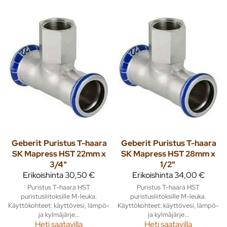
Geberit
Puristus T-haara
Geberit
Puristus T-haara
SK Mapress HST 22mm x
SK Mapress HST 28mm x
3/4"
1/2"
Erikoishinta
30,50 €
Erikoishinta
34,00 €
Puristus T-haara HST
Puristus T-haara HST
puristusliitoksille M-leuka.
puristusliitoksille M-leuka.
Käyttökohteet: käyttövesi, lämpö-
Käyttökohteet: käyttövesi, lämpö-
ja kylmäjärje...
ja kylmäjärje...
Heti saatavilla
Heti saatavilla