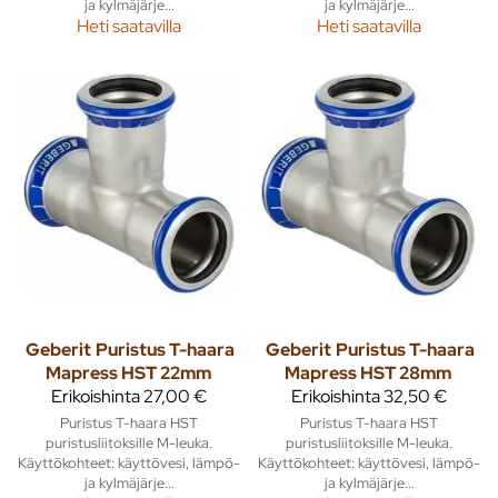
ja kylmäjärje...
ja kylmäjärje...
Heti saatavilla
Heti saatavilla
Geberit
Puristus T-haara
Geberit
Puristus T-haara
Mapress HST 22mm
Mapress HST 28mm
Erikoishinta
27,00 €
Erikoishinta
32,50 €
Puristus T-haara HST
Puristus T-haara HST
puristusliitoksille M-leuka.
puristusliitoksille M-leuka.
Käyttökohteet: käyttövesi, lämpö-
Käyttökohteet: käyttövesi, lämpö-
ja kylmäjärje...
ja kylmäjärje...