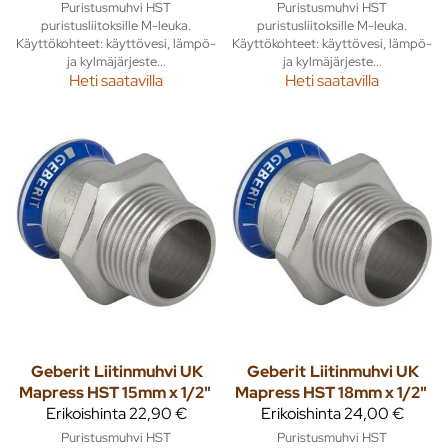
Puristusmuhvi HST
Puristusmuhvi HST
puristusliitoksille M-leuka.
puristusliitoksille M-leuka.
Käyttökohteet: käyttövesi, lämpö-
Käyttökohteet: käyttövesi, lämpö-
ja kylmäjärjeste...
ja kylmäjärjeste...
Heti saatavilla
Heti saatavilla
Geberit
Liitinmuhvi UK
Geberit
Liitinmuhvi UK
Mapress HST 15mm x 1/2"
Mapress HST 18mm x 1/2"
Erikoishinta
22,90 €
Erikoishinta
24,00 €
Puristusmuhvi HST
Puristusmuhvi HST