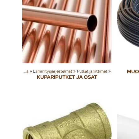
teita
‪»
Rakenna
‪»
Lämmitysjärjestelmät
‪»
Putket ja liittimet
‪»
MUOV
KUPARIPUTKET JA OSAT