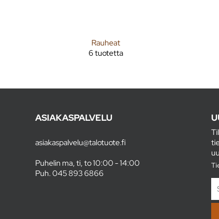
Rauheat
6 tuotetta
ASIAKASPALVELU
U
Ti
asiakaspalvelu@talotuote.fi
ti
uu
Puhelin ma, ti, to 10:00 - 14:00
Ti
Puh.
045 893 6866