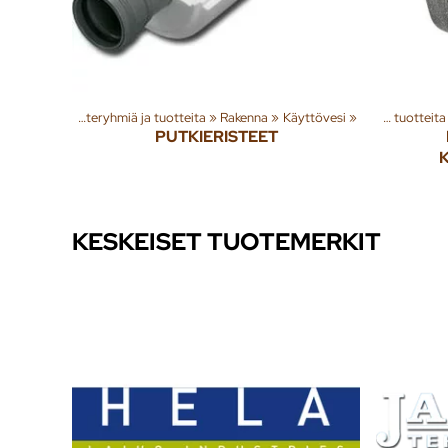
Tuoteryhmiä ja tuotteita
‪»
Rakenna
‪»
Käyttövesi
‪»
Tuoteryhmiä ja tuotteita
PUTKIERISTEET
KESKEISET TUOTEMERKIT