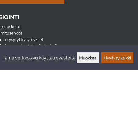
SIOINTI
imituskulut
imitusehdot
ein kysytyt kysymykset
hoitus - maksa kätevästi erissä
lautukset
Tämä verkkosivu käyttää evästeitä.
Muokkaa
Hyväksy kaikki