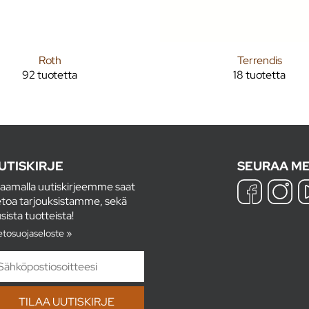
Roth
Terrendis
92 tuotetta
18 tuotetta
UTISKIRJE
SEURAA ME
laamalla uutiskirjeemme saat
etoa tarjouksistamme, sekä
sista tuotteista!
etosuojaseloste »