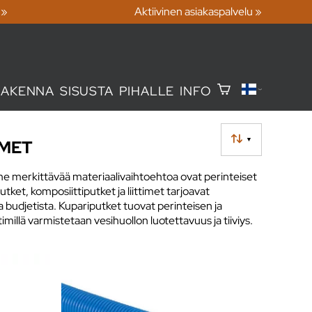
 »
Aktiivinen asiakaspalvelu »
RAKENNA
SISUSTA
PIHALLE
INFO
▼
IMET
kolme merkittävää materiaalivaihtoehtoa ovat perinteiset
tket, komposiittiputket ja liittimet tarjoavat
a budjetista. Kupariputket tuovat perinteisen ja
illä varmistetaan vesihuollon luotettavuus ja tiiviys.