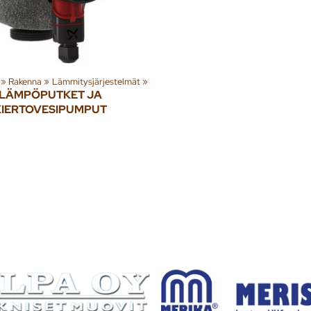
‪»
Rakenna
‪»
Lämmitysjärjestelmät
‪»
LÄMPÖPUTKET JA
KIERTOVESIPUMPUT