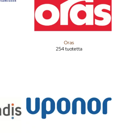
Oras
254 tuotetta