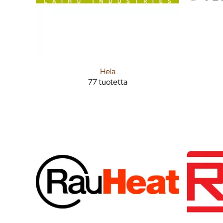
Hela
77 tuotetta