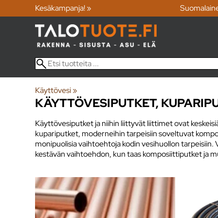
Kesäkampanja! »
Suomalain
Käyttövesi
‪»
KÄYTTÖVESIPUTKET, KUPARIPU
Käyttövesiputket ja niihin liittyvät liittimet ovat kesk
kupariputket, moderneihin tarpeisiin soveltuvat komposii
monipuolisia vaihtoehtoja kodin vesihuollon tarpeisiin.
kestävän vaihtoehdon, kun taas komposiittiputket ja muo