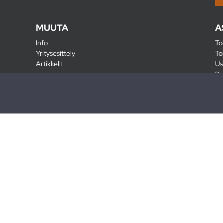
MUUTA
A
Info
To
Yritysesittely
To
Artikkelit
Us
Ra
Pa