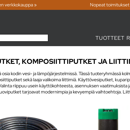
en verkkokauppa »
Nopeat toimitukset
TUOTTEET
TKET, KOMPOSIITTIPUTKET JA LIITT
eisiä osia kodin vesi- ja lämpöjärjestelmissä. Tässä tuoteryhmässä 
ttiputket sekä laaja valikoima liittimiä. Käyttövesiputket, kuparipu
 Valinta riippuu usein käyttökohteesta, asennuksen vaatimuksista j
viputket tarjoavat modernimpia ja kevyempiä vaihtoehtoja. Liittim