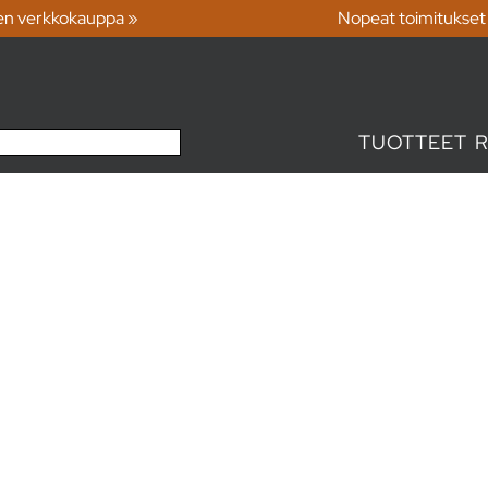
en verkkokauppa »
Nopeat toimitukset
TUOTTEET