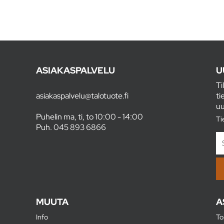
ASIAKASPALVELU
U
Ti
asiakaspalvelu@talotuote.fi
ti
uu
Puhelin ma, ti, to 10:00 - 14:00
Ti
Puh.
045 893 6866
MUUTA
A
Info
To