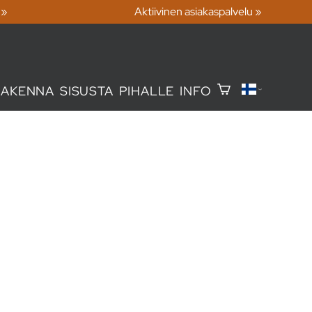
 »
Aktiivinen asiakaspalvelu »
RAKENNA
SISUSTA
PIHALLE
INFO