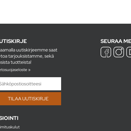
UTISKIRJE
SEURAA ME
laamalla uutiskirjeemme saat
etoa tarjouksistamme, sekä
sista tuotteista!
etosuojaseloste »
SIOINTI
imituskulut