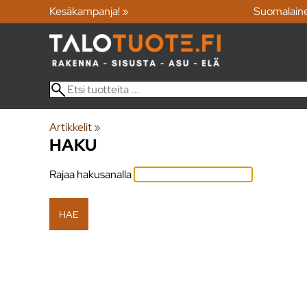
Kesäkampanja! »
Suomalain
Artikkelit
‪»
HAKU
Rajaa hakusanalla
HAE