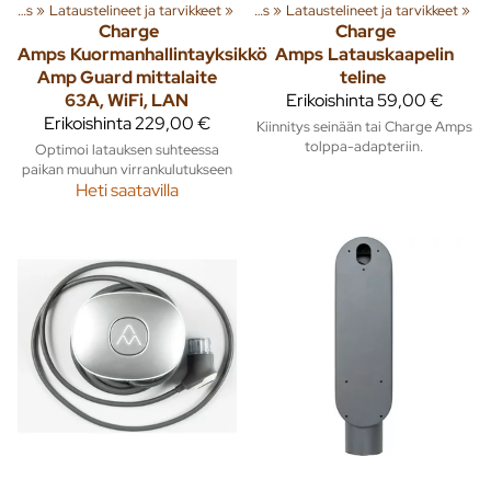
a tuotteita
Sähköauton lataus
‪»
Lataustelineet ja tarvikkeet
‪»
Rakenna
‪»
‪»
Sähköauton lataus
‪»
Lataustelineet ja tarvikkeet
‪»
Charge
Charge
Amps
Kuormanhallintayksikkö
Amps
Latauskaapelin
Amp Guard mittalaite
teline
63A, WiFi, LAN
Erikoishinta
59,00 €
Erikoishinta
229,00 €
Kiinnitys seinään tai Charge Amps
tolppa-adapteriin.
Optimoi latauksen suhteessa
paikan muuhun virrankulutukseen
Heti saatavilla