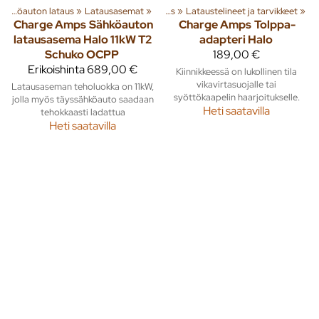
a tuotteita
Sähköauton lataus
‪»
Rakenna
‪»
Latausasemat
‪»
‪»
Sähköauton lataus
‪»
Lataustelineet ja tarvikkeet
‪»
Charge Amps
Sähköauton
Charge Amps
Tolppa-
latausasema Halo 11kW T2
adapteri Halo
Schuko OCPP
189,00 €
Erikoishinta
689,00 €
Kiinnikkeessä on lukollinen tila
vikavirtasuojalle tai
Latausaseman teholuokka on 11kW,
syöttökaapelin haarjoitukselle.
jolla myös täyssähköauto saadaan
Heti saatavilla
tehokkaasti ladattua
Heti saatavilla