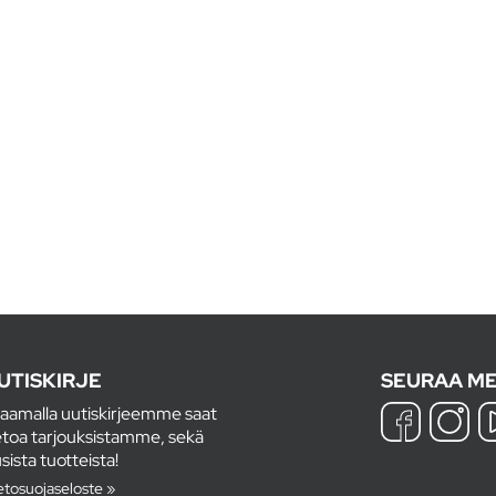
UTISKIRJE
SEURAA ME
laamalla uutiskirjeemme saat
etoa tarjouksistamme, sekä
sista tuotteista!
etosuojaseloste »