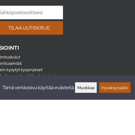
SIOINTI
imituskulut
imitusehdot
ein kysytyt kysymykset
hoitus - maksa kätevästi erissä
lautukset
Tämä verkkosivu käyttää evästeitä.
Muokkaa
Hyväksy kaikki