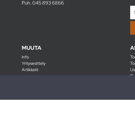
Puh.
045 893 6866
MUUTA
A
Info
To
Yritysesittely
To
Artikkelit
Us
Ra
Pa