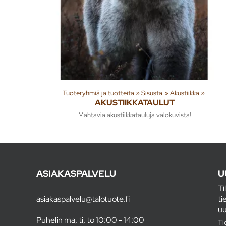
Tuoteryhmiä ja tuotteita
‪»
Sisusta
‪»
Akustiikka
‪»
AKUSTIIKKATAULUT
Mahtavia akustiikkatauluja valokuvista!
ASIAKASPALVELU
U
Ti
asiakaspalvelu@talotuote.fi
ti
uu
Puhelin ma, ti, to 10:00 - 14:00
Ti