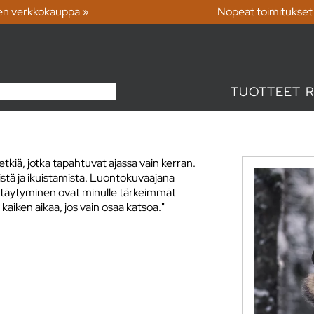
en verkkokauppa »
Nopeat toimitukset
TUOTTEET
kiä, jotka tapahtuvat ajassa vain kerran.
stä ja ikuistamista. Luontokuvaajana
äyttäytyminen ovat minulle tärkeimmät
iken aikaa, jos vain osaa katsoa."