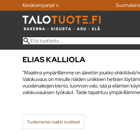
Kesäkampanja! »
Suomalain
ELIAS KALLIOLA
"Maailma ympärillämme on ääretön joukko ohikiitäviä het
Valokuvaus on minulle näiden uniikkien hetkien löytämi
vuodenaikojen kierto, luonnon valo, sää ja eläinten k
valokuvauksen työkalut. Taide tapahtuu ympärillämme ka
Tuotemerkin kaikki tuotteet