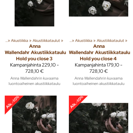
usta
‪»
Akustiikka
Tuoteryhmiä ja tuotteita
‪»
Akustiikkataulut
‪»
Sisusta
‪»
‪»
Akustiikka
‪»
Akustiikkataulut
‪»
Anna
Anna
Wallendahr
Akustiikkataulu
Wallendahr
Akustiikkataulu
Hold you close 3
Hold you close 4
Kampanjahinta
229,10 -
Kampanjahinta
179,10 -
728,10 €
728,10 €
Anna Wallendahrin kuvaama
Anna Wallendahrin kuvaama
luontoaiheinen akustiikkataulu
luontoaiheinen akustiikkataulu
Alk. -10%
Alk. -10%