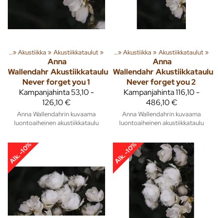
usta
‪»
Akustiikka
Tuoteryhmiä ja tuotteita
‪»
Akustiikkataulut
‪»
Sisusta
‪»
‪»
Akustiikka
‪»
Akustiikkataulut
‪»
Anna
Anna
Wallendahr
Akustiikkataulu
Wallendahr
Akustiikkataulu
Never forget you 1
Never forget you 2
Kampanjahinta
53,10 -
Kampanjahinta
116,10 -
126,10 €
486,10 €
Anna Wallendahrin kuvaama
Anna Wallendahrin kuvaama
luontoaiheinen akustiikkataulu
luontoaiheinen akustiikkataulu
Alk. -10%
Alk. -10%