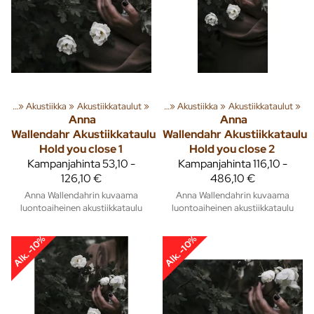
usta
‪»
Akustiikka
Tuoteryhmiä ja tuotteita
‪»
Akustiikkataulut
‪»
Sisusta
‪»
‪»
Akustiikka
‪»
Akustiikkataulut
‪»
Anna
Anna
Wallendahr
Akustiikkataulu
Wallendahr
Akustiikkataulu
Hold you close 1
Hold you close 2
Kampanjahinta
53,10 -
Kampanjahinta
116,10 -
126,10 €
486,10 €
Anna Wallendahrin kuvaama
Anna Wallendahrin kuvaama
luontoaiheinen akustiikkataulu
luontoaiheinen akustiikkataulu
Alk. -10%
Alk. -10%