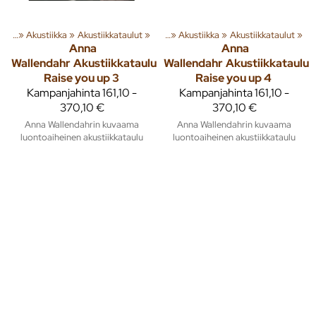
usta
‪»
Akustiikka
Tuoteryhmiä ja tuotteita
‪»
Akustiikkataulut
‪»
Sisusta
‪»
‪»
Akustiikka
‪»
Akustiikkataulut
‪»
Anna
Anna
Wallendahr
Akustiikkataulu
Wallendahr
Akustiikkataulu
Raise you up 3
Raise you up 4
Kampanjahinta
161,10 -
Kampanjahinta
161,10 -
370,10 €
370,10 €
Anna Wallendahrin kuvaama
Anna Wallendahrin kuvaama
luontoaiheinen akustiikkataulu
luontoaiheinen akustiikkataulu