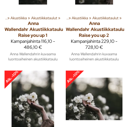
usta
‪»
Akustiikka
Tuoteryhmiä ja tuotteita
‪»
Akustiikkataulut
‪»
Sisusta
‪»
‪»
Akustiikka
‪»
Akustiikkataulut
‪»
Anna
Anna
Wallendahr
Akustiikkataulu
Wallendahr
Akustiikkataulu
Raise you up 1
Raise you up 2
Kampanjahinta
116,10 -
Kampanjahinta
229,10 -
486,10 €
728,10 €
Anna Wallendahrin kuvaama
Anna Wallendahrin kuvaama
luontoaiheinen akustiikkataulu
luontoaiheinen akustiikkataulu
Alk. -10%
Alk. -10%