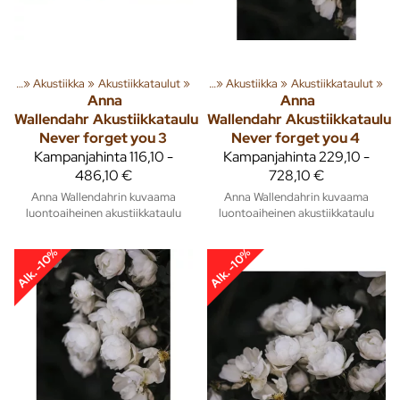
usta
‪»
Akustiikka
Tuoteryhmiä ja tuotteita
‪»
Akustiikkataulut
‪»
Sisusta
‪»
‪»
Akustiikka
‪»
Akustiikkataulut
‪»
Anna
Anna
Wallendahr
Akustiikkataulu
Wallendahr
Akustiikkataulu
Never forget you 3
Never forget you 4
Kampanjahinta
116,10 -
Kampanjahinta
229,10 -
486,10 €
728,10 €
Anna Wallendahrin kuvaama
Anna Wallendahrin kuvaama
luontoaiheinen akustiikkataulu
luontoaiheinen akustiikkataulu
Alk. -10%
Alk. -10%