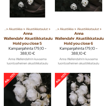
usta
‪»
Akustiikka
Tuoteryhmiä ja tuotteita
‪»
Akustiikkataulut
‪»
Sisusta
‪»
‪»
Akustiikka
‪»
Akustiikkataulut
‪»
Anna
Anna
Wallendahr
Akustiikkataulu
Wallendahr
Akustiikkataulu
Hold you close 5
Hold you close 6
Kampanjahinta
179,10 -
Kampanjahinta
179,10 -
388,10 €
388,10 €
Anna Wallendahrin kuvaama
Anna Wallendahrin kuvaama
luontoaiheinen akustiikkataulu
luontoaiheinen akustiikkataulu
Alk. -10%
Alk. -10%