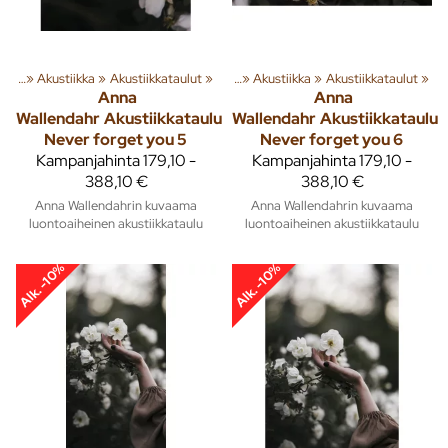
usta
‪»
Akustiikka
Tuoteryhmiä ja tuotteita
‪»
Akustiikkataulut
‪»
Sisusta
‪»
‪»
Akustiikka
‪»
Akustiikkataulut
‪»
Anna
Anna
Wallendahr
Akustiikkataulu
Wallendahr
Akustiikkataulu
Never forget you 5
Never forget you 6
Kampanjahinta
179,10 -
Kampanjahinta
179,10 -
388,10 €
388,10 €
Anna Wallendahrin kuvaama
Anna Wallendahrin kuvaama
luontoaiheinen akustiikkataulu
luontoaiheinen akustiikkataulu
Alk. -10%
Alk. -10%