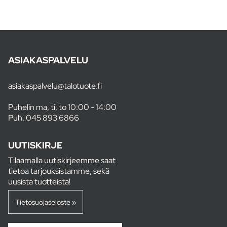
ASIAKASPALVELU
asiakaspalvelu@talotuote.fi
Puhelin ma, ti, to 10:00 - 14:00
Puh.
045 893 6866
UUTISKIRJE
Tilaamalla uutiskirjeemme saat
tietoa tarjouksistamme, sekä
uusista tuotteista!
Tietosuojaseloste »