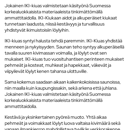
Jokainen IKI-kiuas valmistetaan käsityönä Suomessa
korkealuokkaisista materiaaleista tinkimättömällä
ammattitaidolla. IKI-Kiukaan aidot ja alkuperäiset kiukaat
tunnetaan laadusta, niissä kestävyys ja turvallisuus
yhdistyvät ikimuistoisiin löylyihin.
IKI-kiuas syntyi halusta tehdä paremmin. IKI-Kiuas yhdistää
menneen ja nykyisyyden. Saunan teho syntyy alkuperäisellä
tavalla suuren kivimassan voimalla, ja löylyt ovat sen
mukaiset. IKI-kiuas tuo vuosituhantisen perinteen mukaiset
pehmeät ja kosteat, muhkeat ja hapekkaat, väkevät ja
viipyilevät löylyt kenen tahansa ulottuville.
Sama kokemus saadaan aikaan kaikenkokoisissa saunoissa,
niin maalla kuin kaupungissakin, sekä arkena että juhlana.
Jokainen IKI-kiuas valmistetaan käsityönä Suomessa
korkealuokkaisista materiaaleista tinkimättömällä
ammattitaidolla.
Kestävä ja yksinkertainen pyöreä muoto. Yhtä aikaa
pehmeät ja voimakkaat löylyt luova valtaisa kivimäärä sekä
vapaan ilmankierron mahdollistava tyylikäs verkkorakenne.