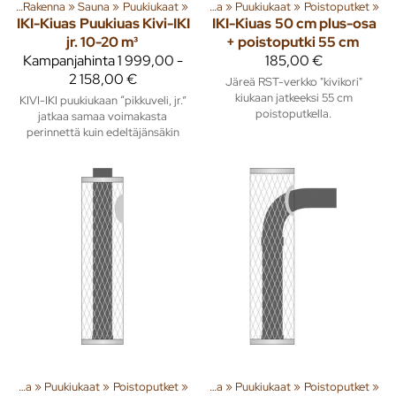
ta
Tuoteryhmiä ja tuotteita
‪»
Rakenna
‪»
Sauna
‪»
Puukiukaat
‪»
Rakenna
‪»
‪»
Sauna
‪»
Puukiukaat
‪»
Poistoputket
‪»
IKI-Kiuas
Puukiuas Kivi-IKI
IKI-Kiuas
50 cm plus-osa
jr. 10-20 m³
+ poistoputki 55 cm
Kampanjahinta
1 999,00 -
185,00 €
2 158,00 €
Järeä RST-verkko "kivikori"
kiukaan jatkeeksi 55 cm
KIVI-IKI puukiukaan “pikkuveli, jr.”
poistoputkella.
jatkaa samaa voimakasta
perinnettä kuin edeltäjänsäkin
Tuoteryhmiä ja tuotteita
Sauna
‪»
Puukiukaat
‪»
Poistoputket
‪»
Rakenna
‪»
‪»
Sauna
‪»
Puukiukaat
‪»
Poistoputket
‪»