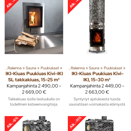
Alk. -4%
Alk. -4%
ta
‪»
Rakenna
‪»
Tuoteryhmiä ja tuotteita
Sauna
‪»
Puukiukaat
‪»
‪»
Rakenna
‪»
Sauna
‪»
Puukiukaat
‪»
IKI-Kiuas
Puukiuas Kivi-IKI
IKI-Kiuas
Puukiuas Kivi-
SL takkakiuas, 15-25 m³
IKI, 15-30 m³
Kampanjahinta
2 490,00 -
Kampanjahinta
2 449,00 -
2 669,00 €
2 663,00 €
Takkakiuas isolla lasiluukulla on
Syntynyt ajatuksesta tuoda
todellinen katseenvangitsija.
saunatilaan voimakasta elämystä
Alk. -11%
Alk. -6%