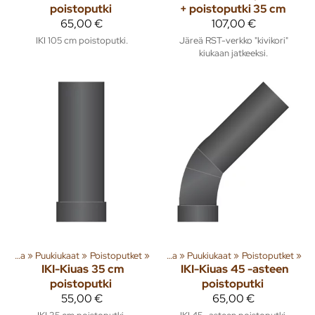
poistoputki
+ poistoputki 35 cm
65,00 €
107,00 €
IKI 105 cm poistoputki.
Järeä RST-verkko "kivikori"
kiukaan jatkeeksi.
Tuoteryhmiä ja tuotteita
Sauna
‪»
Puukiukaat
‪»
Poistoputket
‪»
Rakenna
‪»
‪»
Sauna
‪»
Puukiukaat
‪»
Poistoputket
‪»
IKI-Kiuas
35 cm
IKI-Kiuas
45 -asteen
poistoputki
poistoputki
55,00 €
65,00 €