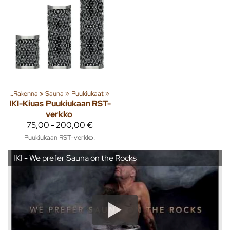
ta
‪»
Rakenna
‪»
Sauna
‪»
Puukiukaat
‪»
IKI-Kiuas
Puukiukaan RST-
verkko
75,00 - 200,00 €
Puukiukaan RST-verkko.
IKI - We prefer Sauna on the Rocks