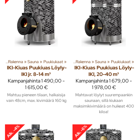
ta
‪»
Rakenna
‪»
Tuoteryhmiä ja tuotteita
Sauna
‪»
Puukiukaat
‪»
‪»
Rakenna
‪»
Sauna
‪»
Puukiukaat
‪»
IKI-Kiuas
Puukiuas Löyly-
IKI-Kiuas
Puukiuas Löyly-
IKI jr. 8-14 m³
IKI, 20-40 m³
Kampanjahinta
1 490,00 -
Kampanjahinta
1 679,00 -
1 615,00 €
1 978,00 €
Mahtuu pieneen tilaan, halkaisija
Mahtavat löylyt suurempaankin
vain 48cm, max. kivimäärä 160 kg
saunaan, sillä kiukaan
maksimikivimäärä on huikeat 400
kiloa!
Alk. -4%
Alk. -6%