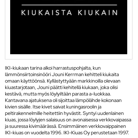
IKI-kiukaan tarina alkoi harrastuspohjalta, kun
lämmönsiirtoinsinööri Jouni Kerrman kehitteli kiukaita
omaan käyttöönsä. Kyllästyttyään markkinoilla olevaan
kiuastarjotaan, Jouni päätti kehitellä kiukaan, joka olisi
kestävä, mutta myös löylyiltään parasta a-luokkaa.
Kantavana ajatuksena oli sijoittaa lämpölähde kokonaan
kivien sisälle. Itse kivet saivat kuningasroolin ja
peltirakennelmille heitettiin hyvästit. Syntyi uudenlainen
kiuas, jossa löylyjen salaisuus on avonaisessa verkkovaipassa
ja suuressa kivimäärässä. Ensimmäinen verkkovaippainen
IKI-kiuas on vuodelta 1996. IKI-Kiuas Oy perustetaan 1997.