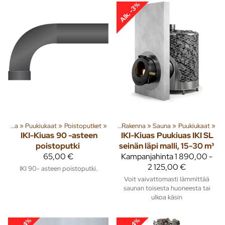
Alk. -3%
Sauna
‪»
Puukiukaat
Tuoteryhmiä ja tuotteita
‪»
Poistoputket
‪»
‪»
Rakenna
‪»
Sauna
‪»
Puukiukaat
‪»
IKI-Kiuas
90 -asteen
IKI-Kiuas
Puukiuas IKI SL
poistoputki
seinän läpi malli, 15-30 m³
65,00 €
Kampanjahinta
1 890,00 -
2 125,00 €
IKI 90- asteen poistoputki.
Voit vaivattomasti lämmittää
saunan toisesta huoneesta tai
ulkoa käsin