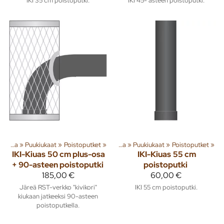
IKI 35 cm poistoputki.
IKI 45- asteen poistoputki.
Tuoteryhmiä ja tuotteita
Sauna
‪»
Puukiukaat
‪»
Poistoputket
‪»
Rakenna
‪»
‪»
Sauna
‪»
Puukiukaat
‪»
Poistoputket
‪»
IKI-Kiuas
50 cm plus-osa
IKI-Kiuas
55 cm
+ 90-asteen poistoputki
poistoputki
185,00 €
60,00 €
Järeä RST-verkko "kivikori"
IKI 55 cm poistoputki.
kiukaan jatkeeksi 90-asteen
poistoputkella.