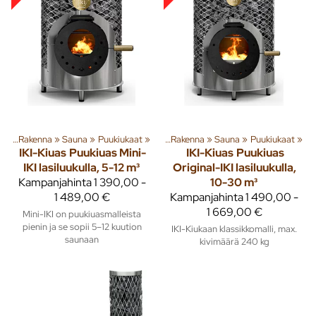
ta
‪»
Rakenna
‪»
Tuoteryhmiä ja tuotteita
Sauna
‪»
Puukiukaat
‪»
‪»
Rakenna
‪»
Sauna
‪»
Puukiukaat
‪»
IKI-Kiuas
Puukiuas Mini-
IKI-Kiuas
Puukiuas
IKI lasiluukulla, 5-12 m³
Original-IKI lasiluukulla,
Kampanjahinta
1 390,00 -
10-30 m³
1 489,00 €
Kampanjahinta
1 490,00 -
1 669,00 €
Mini-IKI on puukiuasmalleista
pienin ja se sopii 5–12 kuution
IKI-Kiukaan klassikkomalli, max.
saunaan
kivimäärä 240 kg