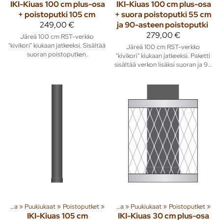
IKI-Kiuas
100 cm plus-osa
IKI-Kiuas
100 cm plus-osa
+ poistoputki 105 cm
+ suora poistoputki 55 cm
249,00 €
ja 90-asteen poistoputki
279,00 €
Järeä 100 cm RST-verkko
"kivikori" kiukaan jatkeeksi. Sisältää
Järeä 100 cm RST-verkko
suoran poistoputken.
"kivikori" kiukaan jatkeeksi. Paketti
sisältää verkon lisäksi suoran ja 9...
Tuoteryhmiä ja tuotteita
Sauna
‪»
Puukiukaat
‪»
Poistoputket
‪»
Rakenna
‪»
‪»
Sauna
‪»
Puukiukaat
‪»
Poistoputket
‪»
IKI-Kiuas
105 cm
IKI-Kiuas
30 cm plus-osa