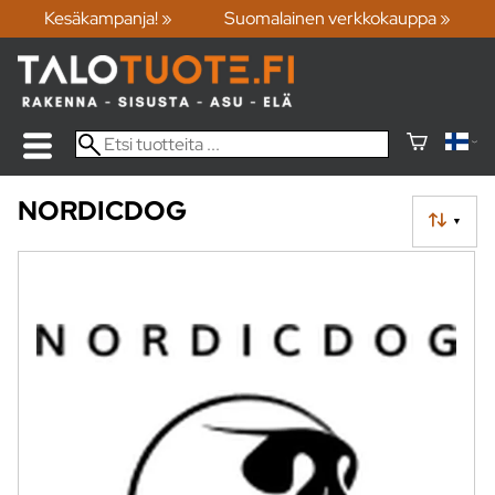
Kesäkampanja! »
Suomalainen verkkokauppa »
NORDICDOG
▼