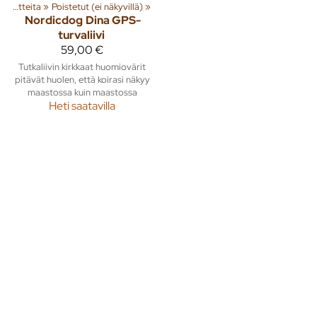
Tuoteryhmiä ja tuotteita
‪»
Poistetut (ei näkyvillä)
‪»
Nordicdog
Dina GPS-
turvaliivi
59,00 €
Tutkaliivin kirkkaat huomiovärit
pitävät huolen, että koirasi näkyy
maastossa kuin maastossa
Heti saatavilla