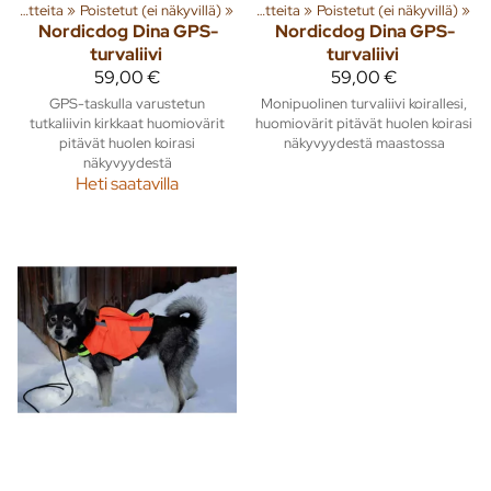
Tuoteryhmiä ja tuotteita
‪»
Poistetut (ei näkyvillä)
‪»
Tuoteryhmiä ja tuotteita
‪»
Poistetut (ei näkyvillä)
‪»
Nordicdog
Dina GPS-
Nordicdog
Dina GPS-
turvaliivi
turvaliivi
59,00 €
59,00 €
GPS-taskulla varustetun
Monipuolinen turvaliivi koirallesi,
tutkaliivin kirkkaat huomiovärit
huomiovärit pitävät huolen koirasi
pitävät huolen koirasi
näkyvyydestä maastossa
näkyvyydestä
Heti saatavilla