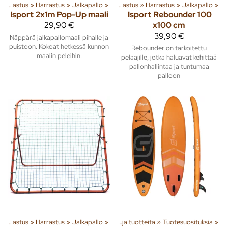
ja tuotteita
Vapaa-aika ja harrastus
‪»
Harrastus
‪»
Pihalle
‪»
‪»
Jalkapallo
‪»
Vapaa-aika ja harrastus
‪»
Harrastus
‪»
Jalkapallo
‪»
Isport
2x1m Pop-Up maali
Isport
Rebounder 100
29,90 €
x100 cm
39,90 €
Näppärä jalkapallomaali pihalle ja
puistoon. Kokoat hetkessä kunnon
Rebounder on tarkoitettu
maalin peleihin.
pelaajille, jotka haluavat kehittää
pallonhallintaa ja tuntumaa
palloon
Vapaa-aika ja harrastus
‪»
Harrastus
‪»
Jalkapallo
‪»
Tuoteryhmiä ja tuotteita
‪»
Tuotesuosituksia
‪»