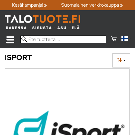
Kesäkampanja! »
Suomalainen verkkokauppa »
ISPORT
▼