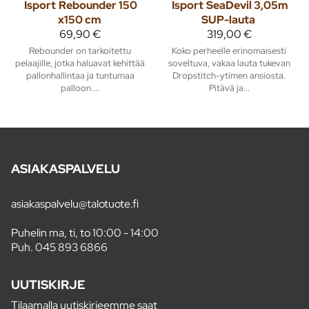
Isport
Rebounder 150
Isport
SeaDevil 3,05m
x150 cm
SUP-lauta
69,90 €
319,00 €
Rebounder on tarkoitettu
Koko perheelle erinomaisesti
pelaajille, jotka haluavat kehittää
soveltuva, vakaa lauta tukevan
pallonhallintaa ja tuntumaa
Dropstitch-ytimen ansiosta.
palloon....
Pitävä ja...
ASIAKASPALVELU
asiakaspalvelu@talotuote.fi
Puhelin ma, ti, to 10:00 - 14:00
Puh.
045 893 6866
UUTISKIRJE
Tilaamalla uutiskirjeemme saat