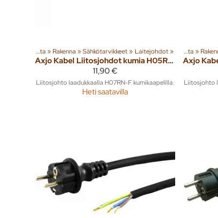
Tuoteryhmiä ja tuotteita
‪»
Rakenna
‪»
Sähkötarvikkeet
‪»
Laitejohdot
‪»
Tuoteryhmiä ja tuotteita
‪»
Raken
Axjo Kabel
Liitosjohdot kumia H05RN-F/H07RN-F 2m
Axjo Kab
11,90 €
Liitosjohto laadukkaalla H07RN-F kumikaapelilla.
Liitosjohto
Heti saatavilla