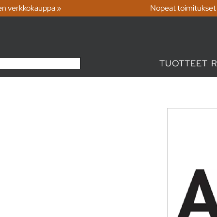
en verkkokauppa »
Nopeat toimitukset
TUOTTEET