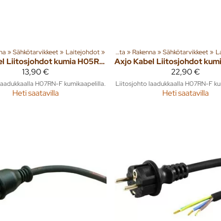
na
‪»
Sähkötarvikkeet
‪»
Laitejohdot
‪»
Tuoteryhmiä ja tuotteita
‪»
Rakenna
‪»
Sähkötarvikkeet
‪»
L
el
Liitosjohdot kumia H05RN-F/H07RN-F 3m
Axjo Kabel
13,90 €
22,90 €
 laadukkaalla H07RN-F kumikaapelilla.
Liitosjohto laadukkaalla H07RN-F kum
Heti saatavilla
Heti saatavilla