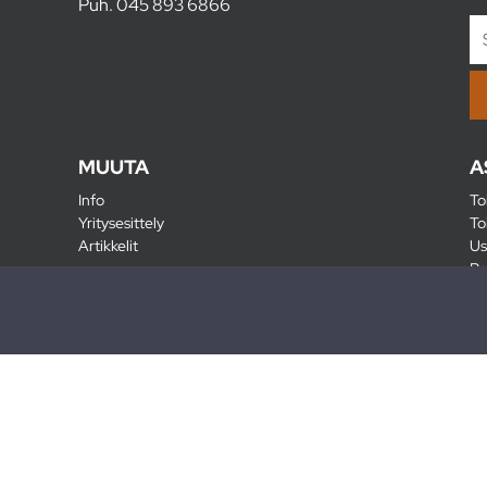
Puh.
045 893 6866
MUUTA
A
Info
To
Yritysesittely
To
Artikkelit
Us
Ra
Pa