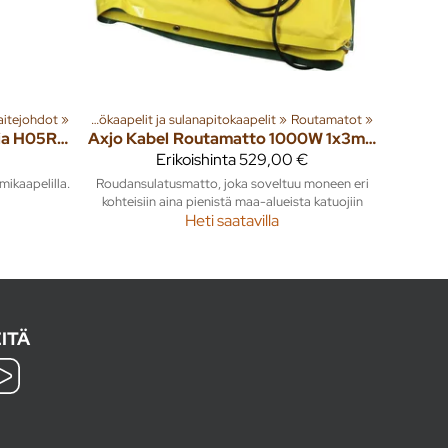
arvikkeet
aitejohdot
‪»
‪»
Lämpökaapelit ja sulanapitokaapelit
‪»
Routamatot
‪»
Liitosjohdot kumia H05RN-F/H07RN-F Axjo Kabel 2.5m
Axjo Kabel
Routamatto 1000W 1x3m 230V
Erikoishinta
529,00 €
ikaapelilla.
Roudansulatusmatto, joka soveltuu moneen eri
kohteisiin aina pienistä maa-alueista katuojiin
Heti saatavilla
ITÄ