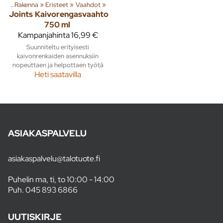
ita
‪»
Rakenna
‪»
Eristeet
‪»
Vaahdot
‪»
Joints
Kaivorengasvaahto
750 ml
Kampanjahinta
16,99 €
Suunniteltu erityisesti
kaivonrenkaiden asennuksiin
nopeuttaen ja helpottaen työtä
Heti saatavilla
ASIAKASPALVELU
asiakaspalvelu@talotuote.fi
Puhelin ma, ti, to 10:00 - 14:00
Puh.
045 893 6866
UUTISKIRJE