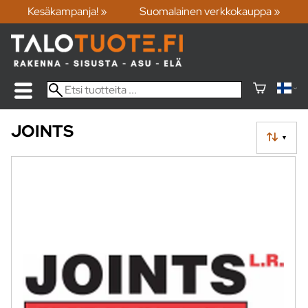
Kesäkampanja! »
Suomalainen verkkokauppa »
JOINTS
▼