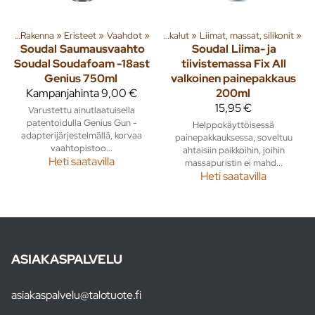
ita
a tuotteita
‪»
Rakenna
‪»
Rakenna
‪»
Eristeet
‪»
‪»
Vaahdot
‪»
Pienkoneet ja työkalut
‪»
Liimat, massat, silikonit
‪»
Soudal
Saumausvaahto
Soudal
Liima- ja
Soudal Soudafoam -18ast
tiivistemassa Fix All
Genius 750ml
valkoinen painepakkaus
Kampanjahinta
9,00 €
200ml
15,95 €
Varustettu ainutlaatuisella
patentoidulla Genius Gun -
Helppokäyttöisessä
adapterijärjestelmällä, korvaa
painepakkauksessa, soveltuu
vaahtopistoo...
ahtaisiin paikkoihin, joihin
Heti saatavilla
massapuristin ei mahd...
Heti saatavilla
ASIAKASPALVELU
asiakaspalvelu@talotuote.fi