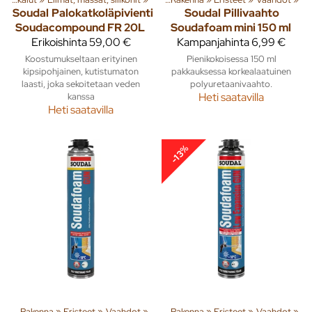
Soudal
Palokatkoläpivienti
Soudal
Pillivaahto
Soudacompound FR 20L
Soudafoam mini 150 ml
Erikoishinta
59,00 €
Kampanjahinta
6,99 €
Koostumukseltaan erityinen
Pienikokoisessa 150 ml
kipsipohjainen, kutistumaton
pakkauksessa korkealaatuinen
laasti, joka sekoitetaan veden
polyuretaanivaahto.
kanssa
Heti saatavilla
Heti saatavilla
-13%
ita
‪»
Rakenna
‪»
Tuoteryhmiä ja tuotteita
Eristeet
‪»
Vaahdot
‪»
‪»
Rakenna
‪»
Eristeet
‪»
Vaahdot
‪»