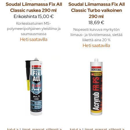
Soudal
Liimamassa Fix All
Soudal
Liimamassa Fix All
Classic ruskea 290 ml
Classic Turbo valkoinen
Erikoishinta
15,00 €
290 ml
18,69 €
Korkealaatuinen MS-
polymeeripohjainen yleisliima ja
Nopeasti kuivuva myrkytön
saumausmassa
liimaus- ja tiivistemassa, sietää
Heti saatavilla
liikettä aina 20 %
Heti saatavilla
a tuotteita
Pienkoneet ja työkalut
‪»
Liimat, massat, silikonit
‪»
Rakenna
‪»
‪»
Pienkoneet ja työkalut
‪»
Liimat, massat, silikonit
‪»