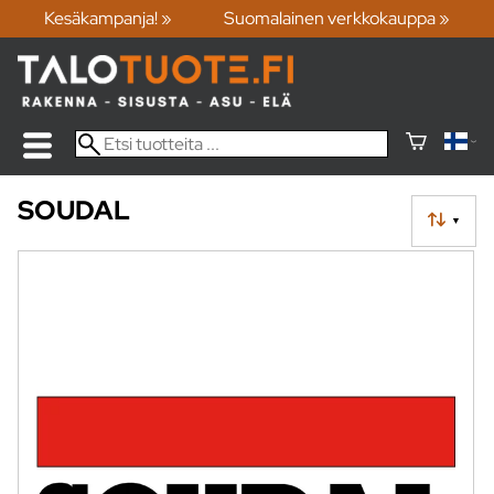
Kesäkampanja! »
Suomalainen verkkokauppa »
SOUDAL
▼