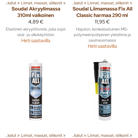
a tuotteita
Pienkoneet ja työkalut
‪»
Liimat, massat, silikonit
‪»
Rakenna
‪»
‪»
Pienkoneet ja työkalut
‪»
Liimat, massat, silikonit
‪»
Soudal
Akryylimassa
Soudal
Liimamassa Fix All
310ml valkoinen
Classic harmaa 290 ml
4,89 €
11,95 €
Elastinen akryylitiiviste, joka sopii
Hajuton, korkealaatuinen MS-
sisä- ja ulkokäyttöön
polymeeripohjainen yleisliima ja
Heti saatavilla
saumausmassa
Heti saatavilla
a tuotteita
Pienkoneet ja työkalut
‪»
Liimat, massat, silikonit
‪»
Rakenna
‪»
‪»
Pienkoneet ja työkalut
‪»
Liimat, massat, silikonit
‪»