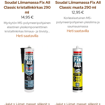
Soudal
Liimamassa Fix All
Soudal
Liimamassa Fix All
Classic kristallinkirkas 290
Classic musta 290 ml
ml
12,95 €
14,95 €
Korkealaatuinen MS-
polymeeripohjainen yleisliima ja
Myrkytön MS-polymeeripohjainen
saumausmassa
elastinen yksikomponenttinen
Heti saatavilla
kristallinkirkas liimaus- ja tiivisty...
Heti saatavilla
a tuotteita
Pienkoneet ja työkalut
‪»
Liimat, massat, silikonit
‪»
Rakenna
‪»
‪»
Pienkoneet ja työkalut
‪»
Liimat, massat, silikonit
‪»