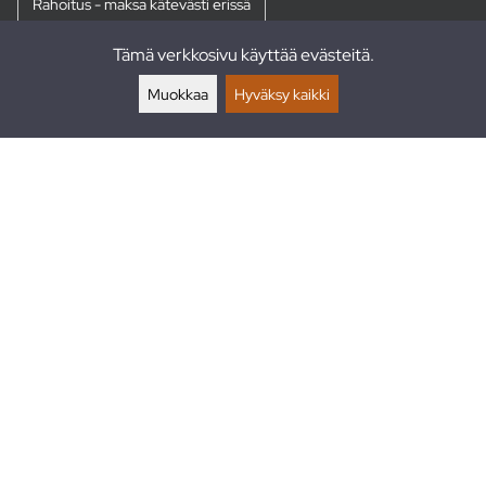
Rahoitus - maksa kätevästi erissä
Tämä verkkosivu käyttää evästeitä.
Palautukset
Muokkaa
Hyväksy kaikki