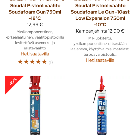
Soudal
Pistoolivaahto
Soudal
Pistoolivaahto
Soudafoam Gun 750ml
Soudafoam Le Gun -10ast
-18°C
Low Expansion 750ml
12,99 €
-10°C
Kampanjahinta
12,90 €
Yksikomponenttinen,
korkealaatuinen, vaahtopistoolilla
M1-luokiteltu,
levitettävä asennus- ja
yksikomponenttinen, itsestään
eristevaahto
laajeneva, käyttövalmis, matalasti
Heti saatavilla
turpoava pistooli...
☆
☆
☆
☆
☆
Heti saatavilla
(1)
-10%