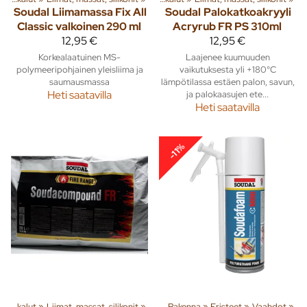
Soudal
Liimamassa Fix All
Soudal
Palokatkoakryyli
Classic valkoinen 290 ml
Acryrub FR PS 310ml
12,95 €
12,95 €
Korkealaatuinen MS-
Laajenee kuumuuden
polymeeripohjainen yleisliima ja
vaikutuksesta yli +180°C
saumausmassa
lämpötilassa estäen palon, savun,
Heti saatavilla
ja palokaasujen ete...
Heti saatavilla
-11%
Pienkoneet ja työkalut
‪»
Liimat, massat, silikonit
Tuoteryhmiä ja tuotteita
‪»
‪»
Rakenna
‪»
Eristeet
‪»
Vaahdot
‪»