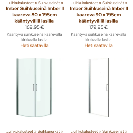
wc
 tuotteita
‪»
Suihkukalusteet
‪»
Sisusta
‪»
‪»
Kylpyhuone ja wc
Suihkuseinät
‪»
‪»
Suihkukalusteet
‪»
Suihkuseinät
‪»
Imber
Suihkuseinä Imber II
Imber
Suihkuseinä Imber II
kaareva 80 x 195cm
kaareva 90 x 195cm
kääntyvällä lasilla
kääntyvällä lasilla
169,95 €
179,95 €
Kääntyvä suihkuseinä kaarevalla
Kääntyvä suihkuseinä kaarevalla
kirkkaalla lasilla
kirkkaalla lasilla
Heti saatavilla
Heti saatavilla
wc
 tuotteita
‪»
Suihkukalusteet
‪»
Sisusta
‪»
‪»
Kylpyhuone ja wc
Suihkunurkat
‪»
‪»
Suihkukalusteet
‪»
Suihkuseinät
‪»