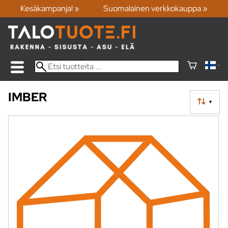
Kesäkampanja! »
Suomalainen verkkokauppa »
IMBER
▼