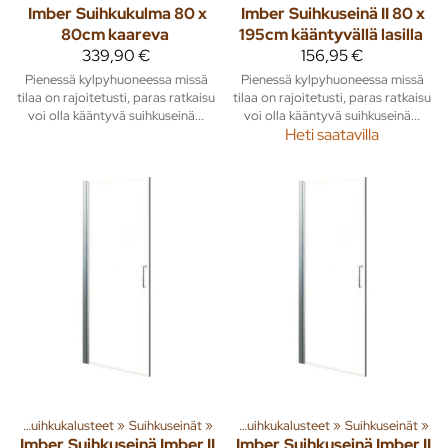
Imber
Suihkukulma 80 x
Imber
Suihkuseinä II 80 x
80cm kaareva
195cm kääntyvällä lasilla
339,90 €
156,95 €
Pienessä kylpyhuoneessa missä
Pienessä kylpyhuoneessa missä
tilaa on rajoitetusti, paras ratkaisu
tilaa on rajoitetusti, paras ratkaisu
voi olla kääntyvä suihkuseinä...
voi olla kääntyvä suihkuseinä...
Heti saatavilla
wc
 tuotteita
‪»
Suihkukalusteet
‪»
Sisusta
‪»
‪»
Kylpyhuone ja wc
Suihkuseinät
‪»
‪»
Suihkukalusteet
‪»
Suihkuseinät
‪»
Imber
Suihkuseinä Imber II
Imber
Suihkuseinä Imber II