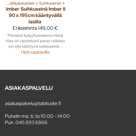
wc
‪»
Suihkukalusteet
‪»
Suihkuseinät
‪»
Imber
Suihkuseinä Imber II
90 x 195cm kääntyvällä
lasilla
Erikoishinta
149,00 €
Pienessä kylpyhuoneessa missä
tilaa on rajoitetusti paras ratkaisu
voi olla kääntyvä suihkuseinä....
Heti saatavilla
ASIAKASPALVELU
asiakaspalvelu@talotuote.fi
Puhelin ma, ti, to 10:00 - 14:00
Puh.
045 893 6866