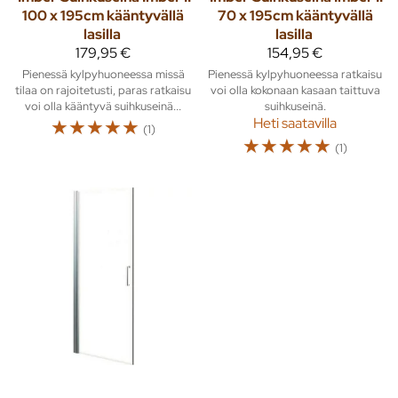
100 x 195cm kääntyvällä
70 x 195cm kääntyvällä
lasilla
lasilla
179,95 €
154,95 €
Pienessä kylpyhuoneessa missä
Pienessä kylpyhuoneessa ratkaisu
tilaa on rajoitetusti, paras ratkaisu
voi olla kokonaan kasaan taittuva
voi olla kääntyvä suihkuseinä...
suihkuseinä.
☆
☆
☆
☆
☆
Heti saatavilla
(1)
☆
☆
☆
☆
☆
(1)