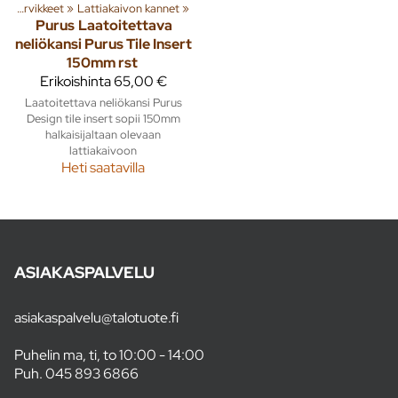
Lattiakaivot ja tarvikkeet
‪»
Lattiakaivon kannet
‪»
Purus
Laatoitettava
neliökansi Purus Tile Insert
150mm rst
Erikoishinta
65,00 €
Laatoitettava neliökansi Purus
Design tile insert sopii 150mm
halkaisijaltaan olevaan
lattiakaivoon
Heti saatavilla
ASIAKASPALVELU
asiakaspalvelu@talotuote.fi
Puhelin ma, ti, to 10:00 - 14:00
Puh.
045 893 6866