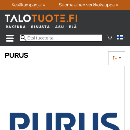
Kesäkampanja! »
Suomalainen verkkokauppa »
PURUS
▼