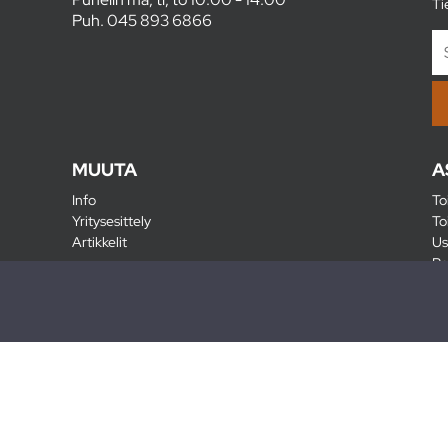
Ti
Puh.
045 893 6866
MUUTA
A
Info
To
Yritysesittely
To
Artikkelit
Us
Ra
Pa