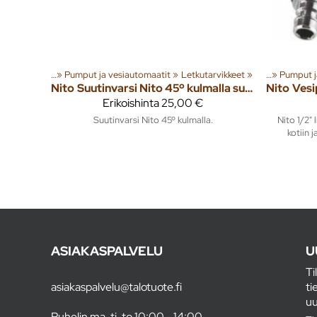
istötarvikkeet
Tuoteryhmiä ja tuotteita
‪»
Pumput ja vesiautomaatit
‪»
Pihalle
‪»
Letkutarvikkeet
‪»
Kiinteistötarvikkeet
‪»
Tuoteryhmiä ja
‪»
Pumput j
Nito
Suutinvarsi Nito 45º kulmalla suutin 360º
Nito
Erikoishinta
25,00 €
Suutinvarsi Nito 45º kulmalla.
Nito 1/2" 
kotiin 
ASIAKASPALVELU
U
Ti
asiakaspalvelu@talotuote.fi
ti
uu
Puhelin ma, ti, to 10:00 - 14:00