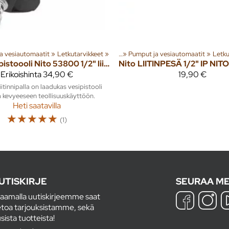
 tuotteita
a vesiautomaatit
‪»
Pihalle
‪»
Letkutarvikkeet
‪»
Kiinteistötarvikkeet
‪»
Tuoteryhmiä ja tuotteita
‪»
Pumput ja vesiautomaatit
‪»
Pihalle
‪»
Letku
‪»
Kii
Vesipistoooli Nito 53800 1/2" liitinnipalla
Nito
Erikoishinta
34,90 €
19,90 €
liitinnipalla on laadukas vesipistooli
ja kevyeeseen teollisuuskäyttöön.
Heti saatavilla
☆
☆
☆
☆
☆
(1)
UTISKIRJE
SEURAA ME
laamalla uutiskirjeemme saat
etoa tarjouksistamme, sekä
sista tuotteista!