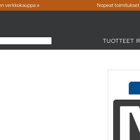
en verkkokauppa »
Nopeat toimitukset
TUOTTEET