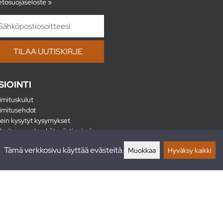
etosuojaseloste »
SIOINTI
imituskulut
imitusehdot
ein kysytyt kysymykset
hoitus - maksa kätevästi erissä
lautukset
Tämä verkkosivu käyttää evästeitä.
Muokkaa
Hyväksy kaikki