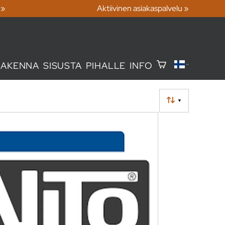
 »
Aktiivinen asiakaspalvelu »
RAKENNA
SISUSTA
PIHALLE
INFO
▼