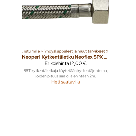
Asennustarvikkeet WC-istuimille
‪»
Yhdyskappaleet ja muut tarvikkeet
‪»
Neoperl
Kytkentäletku Neoflex SPX DN8 3/8" x 1/2" SK 400mm
Erikoishinta
12,00 €
RST kytkentäletkuja käytetään kytkentäjohtoina,
joiden pituus saa olla enintään 2m.
Heti saatavilla