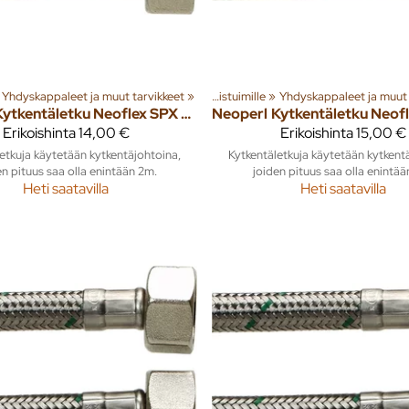
a tuotteita
et ja tarvikkeet
Yhdyskappaleet ja muut tarvikkeet
‪»
Sisusta
‪»
‪»
Kylpyhuone ja wc
‪»
‪»
Asennustarvikkeet WC-istuimille
WC-istuimet ja tarvikkeet
‪»
Yhdyskappaleet ja muut 
‪»
Kytkentäletku Neoflex SPX DN8 1/2" x 1/2" SK 500mm
Neoperl
Erikoishinta
14,00 €
Erikoishinta
15,00 €
etkuja käytetään kytkentäjohtoina,
Kytkentäletkuja käytetään kytkent
en pituus saa olla enintään 2m.
joiden pituus saa olla enintää
Heti saatavilla
Heti saatavilla