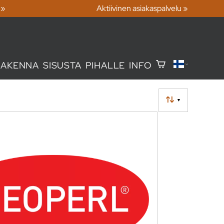
 »
Aktiivinen asiakaspalvelu »
RAKENNA
SISUSTA
PIHALLE
INFO
▼