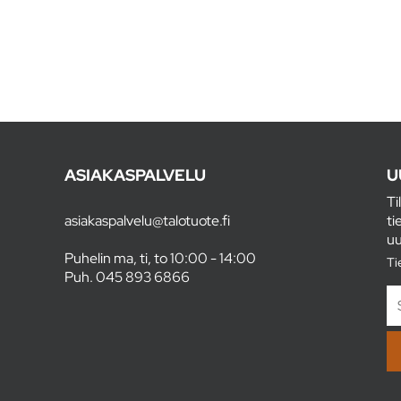
ASIAKASPALVELU
U
Ti
asiakaspalvelu@talotuote.fi
ti
uu
Puhelin ma, ti, to 10:00 - 14:00
Ti
Puh.
045 893 6866