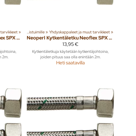
tarvikkeet
‪»
Asennustarvikkeet WC-istuimille
‪»
Yhdyskappaleet ja muut tarvikkeet
‪»
Kytkentäletku Neoflex SPX DN8 1/2" x 1/2" SK 700mm
Neoperl
Kytkentäletku Neoflex SPX DN8 1/2" x 200mm SK
13,95 €
äjohtoina,
Kytkentäletkuja käytetään kytkentäjohtoina,
n 2m.
joiden pituus saa olla enintään 2m.
Heti saatavilla