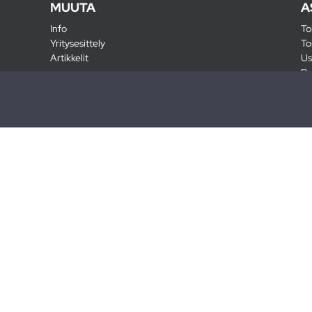
MUUTA
A
Info
To
Yritysesittely
To
Artikkelit
Us
Ra
Pa