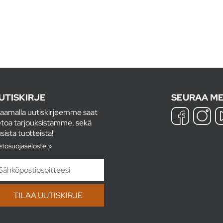
UTISKIRJE
SEURAA ME
laamalla uutiskirjeemme saat
etoa tarjouksistamme, sekä
sista tuotteista!
etosuojaseloste »