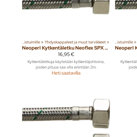
yhuone ja wc
Tuoteryhmiä ja tuotteita
‪»
Asennustarvikkeet WC-istuimille
WC-istuimet ja tarvikkeet
‪»
Yhdyskappaleet ja muut tarvikkeet
‪»
Sisusta
‪»
‪»
Kylpyhuone ja wc
‪»
Tuoteryhmiä j
‪»
Asennustarvikkeet WC-istuimille
WC-istuim
‪»
Neoperl
Kytkentäletku Neoflex SPX DN8 1/2" x 3/4" SK 400mm
Neoperl
16,95 €
Kytkentäletkuja käytetään kytkentäjohtoina,
Kytkentäl
joiden pituus saa olla enintään 2m.
joid
Heti saatavilla