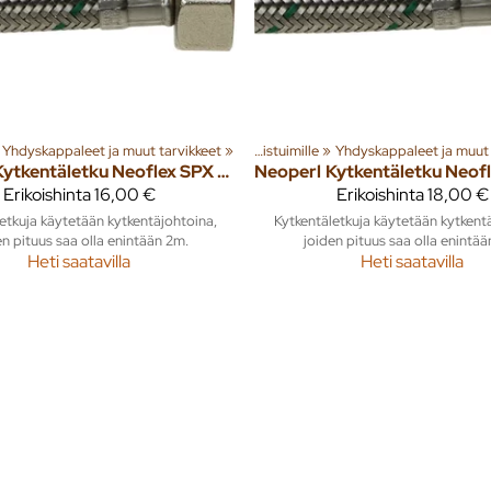
a tuotteita
et ja tarvikkeet
Yhdyskappaleet ja muut tarvikkeet
‪»
Sisusta
‪»
‪»
Kylpyhuone ja wc
‪»
‪»
Asennustarvikkeet WC-istuimille
WC-istuimet ja tarvikkeet
‪»
Yhdyskappaleet ja muut 
‪»
Kytkentäletku Neoflex SPX DN8 1/2" x 3/4" SK 500mm
Neoperl
Erikoishinta
16,00 €
Erikoishinta
18,00 €
etkuja käytetään kytkentäjohtoina,
Kytkentäletkuja käytetään kytkent
en pituus saa olla enintään 2m.
joiden pituus saa olla enintää
Heti saatavilla
Heti saatavilla