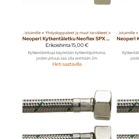
yhuone ja wc
Tuoteryhmiä ja tuotteita
‪»
Asennustarvikkeet WC-istuimille
WC-istuimet ja tarvikkeet
‪»
Yhdyskappaleet ja muut tarvikkeet
‪»
Sisusta
‪»
‪»
Kylpyhuone ja wc
‪»
Tuoteryhmiä j
‪»
Asennustarvikkeet WC-istuimille
WC-istuim
‪»
Neoperl
Kytkentäletku Neoflex SPX DN8 1/2" x 1/2" SK 1000mm
Neoperl
Erikoishinta
15,00 €
Kytkentäletkuja käytetään kytkentäjohtoina,
Kytkentäl
joiden pituus saa olla enintään 2m.
joid
Heti saatavilla