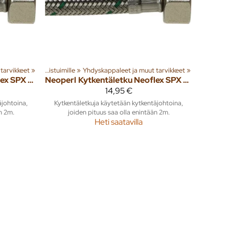
tarvikkeet
‪»
Asennustarvikkeet WC-istuimille
‪»
Yhdyskappaleet ja muut tarvikkeet
‪»
Kytkentäletku Neoflex SPX DN8 1/2" x 3/4" SK 800mm
Neoperl
Kytkentäletku Neoflex SPX DN8 3/8" x 1/2" SK 300mm
14,95 €
äjohtoina,
Kytkentäletkuja käytetään kytkentäjohtoina,
n 2m.
joiden pituus saa olla enintään 2m.
Heti saatavilla