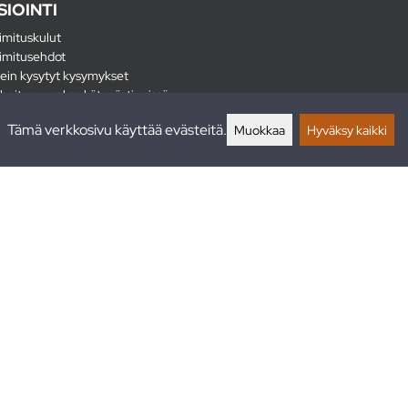
SIOINTI
imituskulut
imitusehdot
ein kysytyt kysymykset
hoitus - maksa kätevästi erissä
lautukset
Tämä verkkosivu käyttää evästeitä.
Muokkaa
Hyväksy kaikki