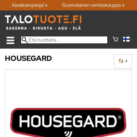
Kesäkampanja! »
Suomalainen verkkokauppa »
HOUSEGARD
▼