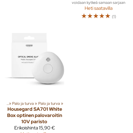
voidaan kytkeä samaan sarjaan
Heti saatavilla
☆
☆
☆
☆
☆
(1)
enna
‪»
Palo ja turva
‪»
Palo ja turva
‪»
Housegard
SA701 White
Box optinen palovaroitin
10V paristo
Erikoishinta
15,90 €