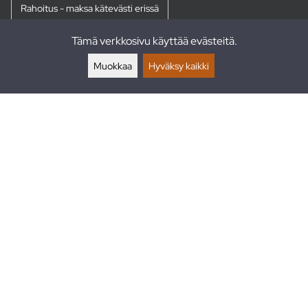
Rahoitus - maksa kätevästi erissä
Tämä verkkosivu käyttää evästeitä.
Palautukset
Muokkaa
Hyväksy kaikki