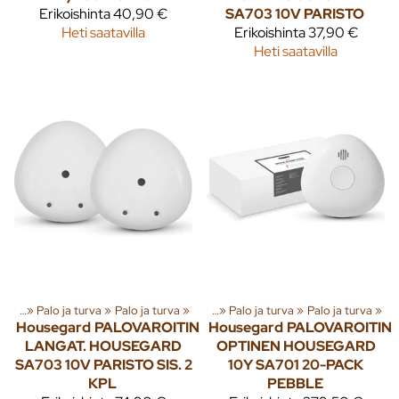
Erikoishinta
40,90 €
SA703 10V PARISTO
Heti saatavilla
Erikoishinta
37,90 €
Heti saatavilla
enna
‪»
Tuoteryhmiä ja tuotteita
Palo ja turva
‪»
Palo ja turva
‪»
Rakenna
‪»
‪»
Palo ja turva
‪»
Palo ja turva
‪»
Housegard
PALOVAROITIN
Housegard
PALOVAROITIN
LANGAT. HOUSEGARD
OPTINEN HOUSEGARD
SA703 10V PARISTO SIS. 2
10Y SA701 20-PACK
KPL
PEBBLE