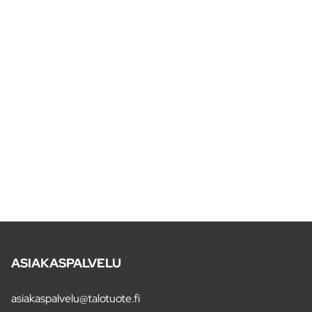
ASIAKASPALVELU
asiakaspalvelu@talotuote.fi