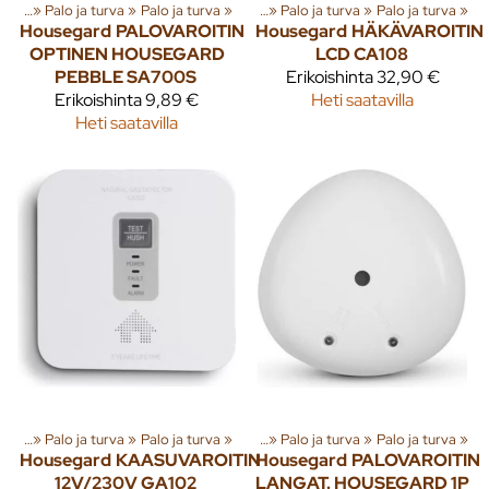
enna
‪»
Tuoteryhmiä ja tuotteita
Palo ja turva
‪»
Palo ja turva
‪»
Rakenna
‪»
‪»
Palo ja turva
‪»
Palo ja turva
‪»
Housegard
PALOVAROITIN
Housegard
HÄKÄVAROITIN
OPTINEN HOUSEGARD
LCD CA108
PEBBLE SA700S
Erikoishinta
32,90 €
Erikoishinta
9,89 €
Heti saatavilla
Heti saatavilla
enna
‪»
Tuoteryhmiä ja tuotteita
Palo ja turva
‪»
Palo ja turva
‪»
Rakenna
‪»
‪»
Palo ja turva
‪»
Palo ja turva
‪»
Housegard
KAASUVAROITIN
Housegard
PALOVAROITIN
12V/230V GA102
LANGAT. HOUSEGARD 1P