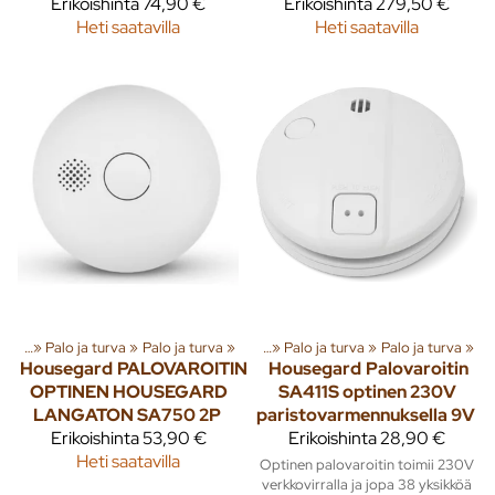
Erikoishinta
74,90 €
Erikoishinta
279,50 €
Heti saatavilla
Heti saatavilla
enna
‪»
Tuoteryhmiä ja tuotteita
Palo ja turva
‪»
Palo ja turva
‪»
Rakenna
‪»
‪»
Palo ja turva
‪»
Palo ja turva
‪»
Housegard
PALOVAROITIN
Housegard
Palovaroitin
OPTINEN HOUSEGARD
SA411S optinen 230V
LANGATON SA750 2P
paristovarmennuksella 9V
Erikoishinta
53,90 €
Erikoishinta
28,90 €
Heti saatavilla
Optinen palovaroitin toimii 230V
verkkovirralla ja jopa 38 yksikköä