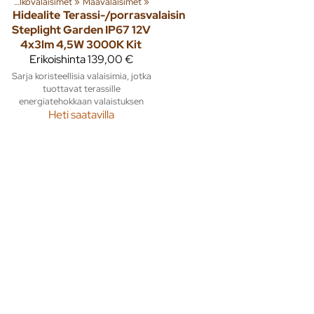
t
‪»
Ulkovalaisimet
‪»
Maavalaisimet
‪»
Hidealite
Terassi-/porrasvalaisin
Steplight Garden IP67 12V
4x3lm 4,5W 3000K Kit
Erikoishinta
139,00 €
Sarja koristeellisia valaisimia, jotka
tuottavat terassille
energiatehokkaan valaistuksen
Heti saatavilla