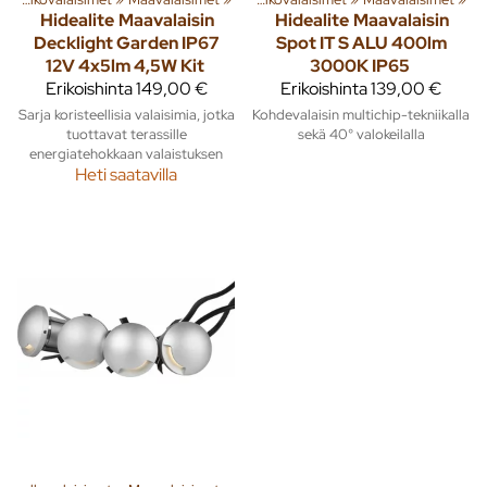
Hidealite
Maavalaisin
Hidealite
Maavalaisin
Decklight Garden IP67
Spot IT S ALU 400lm
12V 4x5lm 4,5W Kit
3000K IP65
Erikoishinta
149,00 €
Erikoishinta
139,00 €
Sarja koristeellisia valaisimia, jotka
Kohdevalaisin multichip-tekniikalla
tuottavat terassille
sekä 40° valokeilalla
energiatehokkaan valaistuksen
Heti saatavilla