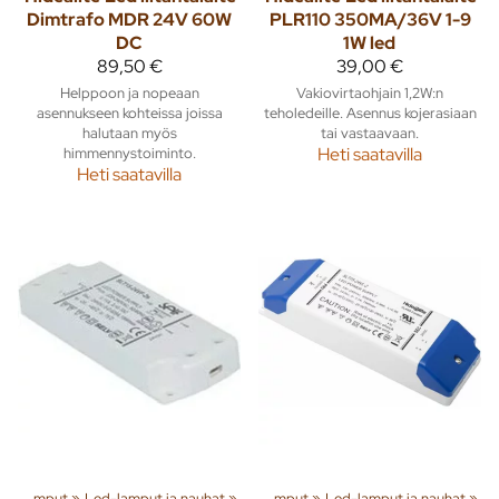
Dimtrafo MDR 24V 60W
PLR110 350MA/36V 1-9
DC
1W led
89,50 €
39,00 €
Helppoon ja nopeaan
Vakiovirtaohjain 1,2W:n
asennukseen kohteissa joissa
teholedeille. Asennus kojerasiaan
halutaan myös
tai vastaavaan.
himmennystoiminto.
Heti saatavilla
Heti saatavilla
iä ja tuotteita
Valaisimet ja lamput
‪»
Led-lamput ja nauhat
‪»
Rakenna
‪»
‪»
Valaisimet ja lamput
‪»
Led-lamput ja nauhat
‪»