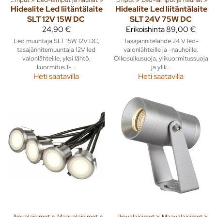
Hidealite
Led liitäntälaite
Hidealite
Led liitäntälaite
SLT 12V 15W DC
SLT 24V 75W DC
24,90 €
Erikoishinta
89,00 €
Led muuntaja SLT 15W 12V DC,
Tasajännitelähde 24 V led-
tasajännitemuuntaja 12V led
valonlähteille ja -nauhoille.
valonlähteille, yksi lähtö,
Oikosulkusuoja, ylikuormitussuoja
kuormitus 1-...
ja ylik...
Heti saatavilla
Heti saatavilla
teita
t
‪»
Ulkovalaisimet
‪»
Rakenna
‪»
Valaisimet ja lamput
‪»
Maavalaisimet
‪»
‪»
Ulkovalaisimet
‪»
Maavalaisimet
‪»