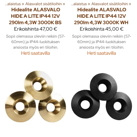
a
‪»
Tuoteryhmiä ja tuotteita
Valaistus
‪»
Alasvalot sisätiloihin
‪»
Sisusta
‪»
‪»
Valaistus
‪»
Alasvalot sisätiloihin
‪»
Hidealite
ALASVALO
Hidealite
ALASVALO
HIDE A LITE IP44 12V
HIDE A LITE IP44 12V
290lm 4,3W 3000K BS
290lm 4,3W 3000K WH
Erikoishinta
47,00 €
Erikoishinta
45,00 €
Sopii olemassa oleviin reikiin (57-
Sopii olemassa oleviin reikiin (57-
60mm) ja IP44-luokituksen
60mm) ja IP44-luokituksen
ansiosta myös eri tiloihin.
ansiosta myös eri tiloihin.
Heti saatavilla
Heti saatavilla