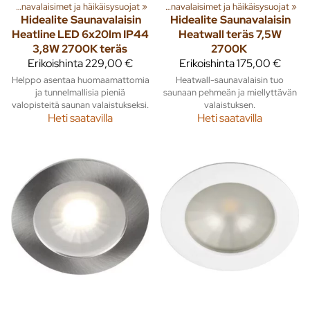
hmiä ja tuotteita
‪»
Saunavalaisimet ja häikäisysuojat
‪»
Rakenna
‪»
Sauna
‪»
‪»
Saunavalaisimet ja häikäisysuojat
‪»
Hidealite
Saunavalaisin
Hidealite
Saunavalaisin
Heatline LED 6x20lm IP44
Heatwall teräs 7,5W
3,8W 2700K teräs
2700K
Erikoishinta
229,00 €
Erikoishinta
175,00 €
Helppo asentaa huomaamattomia
Heatwall-saunavalaisin tuo
ja tunnelmallisia pieniä
saunaan pehmeän ja miellyttävän
valopisteitä saunan valaistukseksi.
valaistuksen.
Heti saatavilla
Heti saatavilla