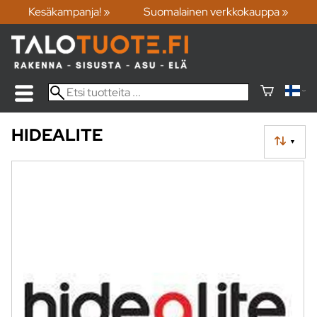
Kesäkampanja! »
Suomalainen verkkokauppa »
HIDEALITE
▼