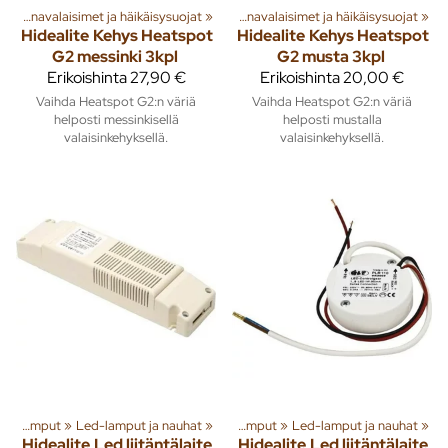
hmiä ja tuotteita
‪»
Saunavalaisimet ja häikäisysuojat
‪»
Rakenna
‪»
Sauna
‪»
‪»
Saunavalaisimet ja häikäisysuojat
‪»
Hidealite
Kehys Heatspot
Hidealite
Kehys Heatspot
G2 messinki 3kpl
G2 musta 3kpl
Erikoishinta
27,90 €
Erikoishinta
20,00 €
Vaihda Heatspot G2:n väriä
Vaihda Heatspot G2:n väriä
helposti messinkisellä
helposti mustalla
valaisinkehyksellä.
valaisinkehyksellä.
iä ja tuotteita
Valaisimet ja lamput
‪»
Led-lamput ja nauhat
‪»
Rakenna
‪»
‪»
Valaisimet ja lamput
‪»
Led-lamput ja nauhat
‪»
Hidealite
Led liitäntälaite
Hidealite
Led liitäntälaite