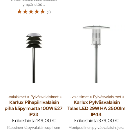
ympäristöö...
☆
☆
☆
☆
☆
(1)
ita
»
‪»
Rakenna
Ulkovalaisimet
‪»
Valaisimet ja lamput
‪»
Pylväsvalaisimet
‪»
‪»
Ulkovalaisimet
‪»
Pylväsvalaisimet
‪»
Karlux
Pihapiirivalaisin
Karlux
Pylväsvalaisin
piha käpy musta 100W E27
Talas LED 29W HA 3500lm
IP23
IP44
Erikoishinta
149,00 €
Erikoishinta
379,00 €
Klassinen käpyvalaisin sopii sen
Monipuolinen pylväsvalaisin, joka