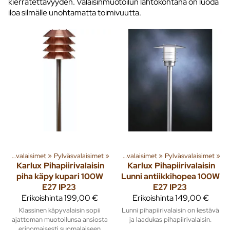
kierrätettävyyden. Valaisinmuotoilun lähtökohtana on luoda
iloa silmälle unohtamatta toimivuutta.
ita
»
‪»
Rakenna
Ulkovalaisimet
‪»
Valaisimet ja lamput
‪»
Pylväsvalaisimet
‪»
‪»
Ulkovalaisimet
‪»
Pylväsvalaisimet
‪»
Karlux
Pihapiirivalaisin
Karlux
Pihapiirivalaisin
piha käpy kupari 100W
Lunni antiikkihopea 100W
E27 IP23
E27 IP23
Erikoishinta
199,00 €
Erikoishinta
149,00 €
Klassinen käpyvalaisin sopii
Lunni pihapiirivalaisin on kestävä
ajattoman muotoilunsa ansiosta
ja laadukas pihapiirivalaisin.
erinomaisesti suomalaiseen