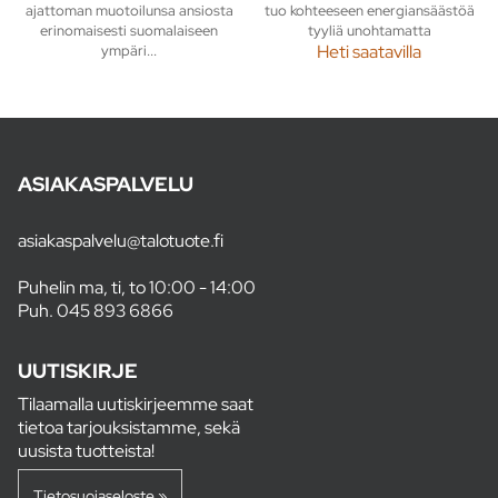
ajattoman muotoilunsa ansiosta
tuo kohteeseen energiansäästöä
erinomaisesti suomalaiseen
tyyliä unohtamatta
ympäri...
Heti saatavilla
ASIAKASPALVELU
asiakaspalvelu@talotuote.fi
Puhelin ma, ti, to 10:00 - 14:00
Puh.
045 893 6866
UUTISKIRJE
Tilaamalla uutiskirjeemme saat
tietoa tarjouksistamme, sekä
uusista tuotteista!
Tietosuojaseloste »