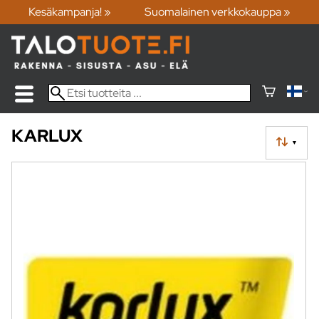
Kesäkampanja! »
Suomalainen verkkokauppa »
KARLUX
▼