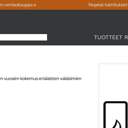
en verkkokauppa »
Nopeat toimitukset
TUOTTEET
en vuosien kokemus erialaisten valaisimien