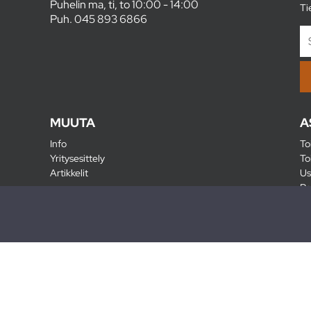
Puhelin ma, ti, to 10:00 - 14:00
Ti
Puh.
045 893 6866
MUUTA
A
Info
To
Yritysesittely
To
Artikkelit
Us
Ra
Pa