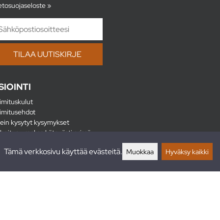
etosuojaseloste »
SIOINTI
imituskulut
imitusehdot
ein kysytyt kysymykset
hoitus - maksa kätevästi erissä
lautukset
Tämä verkkosivu käyttää evästeitä.
Muokkaa
Hyväksy kaikki