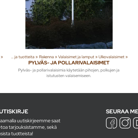
‪»
Tuoteryhmiä ja tuotteita
‪»
Rakenna
‪»
Valaisimet ja lamput
‪»
Ulkovalaisimet
‪»
PYLVÄS- JA POLLARIVALAISIMET
Pylväs- ja pollarivalaisimia käytetään pihojen, polkujen ja
istutusten valaisemiseen.
UTISKIRJE
SEURAA ME
laamalla uutiskirjeemme saat
etoa tarjouksistamme, sekä
sista tuotteista!