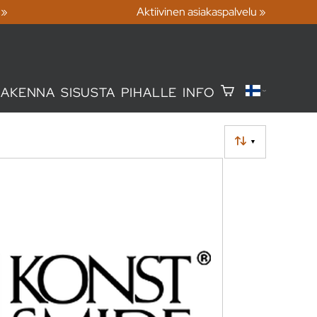
 »
Aktiivinen asiakaspalvelu »
RAKENNA
SISUSTA
PIHALLE
INFO
▼