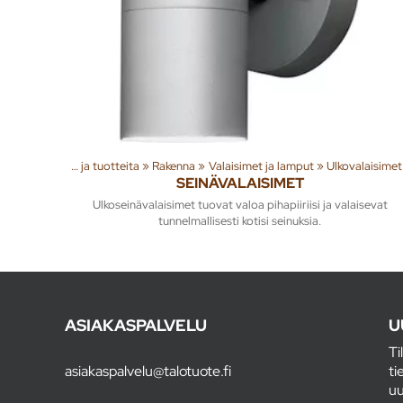
Tuoteryhmiä ja tuotteita
‪»
Rakenna
‪»
Valaisimet ja lamput
‪»
Ulkovalaisimet
SEINÄVALAISIMET
Ulkoseinävalaisimet tuovat valoa pihapiiriisi ja valaisevat
tunnelmallisesti kotisi seinuksia.
ASIAKASPALVELU
U
Ti
asiakaspalvelu@talotuote.fi
ti
uu