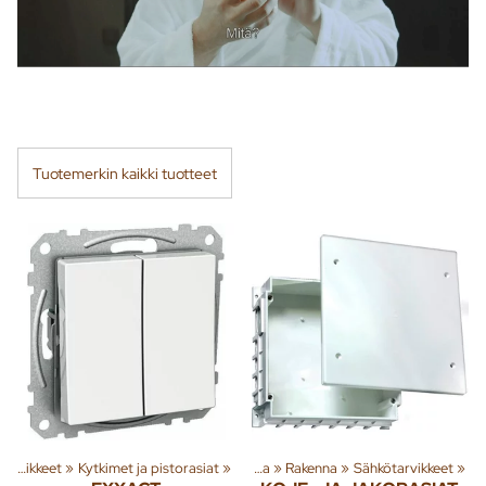
Tuotemerkin kaikki tuotteet
Sähkötarvikkeet
‪»
Kytkimet ja pistorasiat
‪»
Tuoteryhmiä ja tuotteita
‪»
Rakenna
‪»
Sähkötarvikkeet
‪»