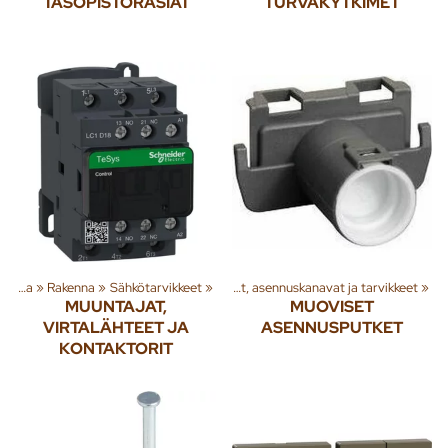
TASOPISTORASIAT
TURVAKYTKIMET
akenna
Tuoteryhmiä ja tuotteita
‪»
‪»
Rakenna
Sähkötarvikkeet
‪»
Sähkötarvikkeet
‪»
‪»
Asennusputket, asennuskanavat ja tarvikkeet
‪»
MUUNTAJAT,
MUOVISET
VIRTALÄHTEET JA
ASENNUSPUTKET
KONTAKTORIT