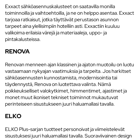
Exxact sähköasennuskalusteet on saatavilla monilla
toiminnoilla ja vaihtoehtoilla, ja ne on helppo asentaa. Exxact
tarjoaa ratkaisut, jotka täyttävät perustason asunnon
tarpeet aina ylellisimpiin hotelliin asti. Exxactiin kuuluu
valikoima erilaisia värejä ja materiaaleja, uppo- ja
pintakalusteissa.
RENOVA
Renovan menneen ajan klassinen ja ajaton muotoilu on luotu
vastaamaan nykyajan vaatimuksia ja tarpeita. Jos harkitset
sähköasennusten kunnostamista, modernisointia tai
täydennystä, Renova on luotettava valinta. Nämä
poikkeukselliset valokytkimet, himmentimet, ajastimet ja
monet muut ikoniset tekniset toiminnot mukautuvat
perinteiseen sisustukseen juuri haluamallasi tavalla.
ELKO
ELKO Plus-sarjan tuotteet personoivat ja viimeistelevät
sisustuksesi juuri haluamallasi tavalla. Suoraviivainen design