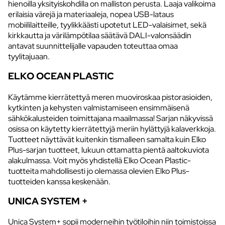
hienoilla yksityiskohdilla on malliston perusta. Laaja valikoima
erilaisia värejä ja materiaaleja, nopea USB-lataus
mobiililaitteille, tyylikkäästi upotetut LED-valaisimet, sekä
kirkkautta ja värilämpötilaa säätävä DALI-valonsäädin
antavat suunnittelijalle vapauden toteuttaa omaa
tyylitajuaan.
ELKO OCEAN PLASTIC
Käytämme kierrätettyä meren muoviroskaa pistorasioiden,
kytkinten ja kehysten valmistamiseen ensimmäisenä
sähkökalusteiden toimittajana maailmassa! Sarjan näkyvissä
osissa on käytetty kierrätettyjä meriin hylättyjä kalaverkkoja.
Tuotteet näyttävät kuitenkin tismalleen samalta kuin Elko
Plus-sarjan tuotteet, lukuun ottamatta pientä aaltokuviota
alakulmassa. Voit myös yhdistellä Elko Ocean Plastic-
tuotteita mahdollisesti jo olemassa olevien Elko Plus-
tuotteiden kanssa keskenään.
UNICA SYSTEM +
Unica System+ sopii moderneihin työtiloihin niin toimistoissa