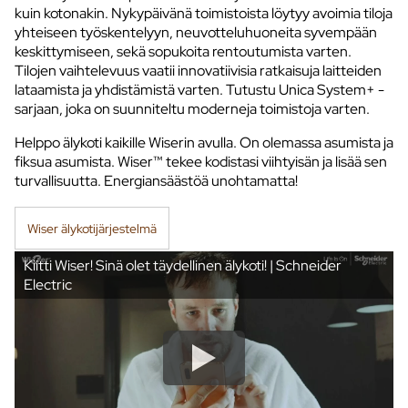
kuin kotonakin. Nykypäivänä toimistoista löytyy avoimia tiloja
yhteiseen työskentelyyn, neuvotteluhuoneita syvempään
keskittymiseen, sekä sopukoita rentoutumista varten.
Tilojen vaihtelevuus vaatii innovatiivisia ratkaisuja laitteiden
lataamista ja yhdistämistä varten. Tutustu Unica System+ -
sarjaan, joka on suunniteltu moderneja toimistoja varten.
Helppo älykoti kaikille Wiserin avulla. On olemassa asumista ja
fiksua asumista. Wiser™ tekee kodistasi viihtyisän ja lisää sen
turvallisuutta. Energiansäästöä unohtamatta!
Wiser älykotijärjestelmä
Kiitti Wiser! Sinä olet täydellinen älykoti! | Schneider
Electric