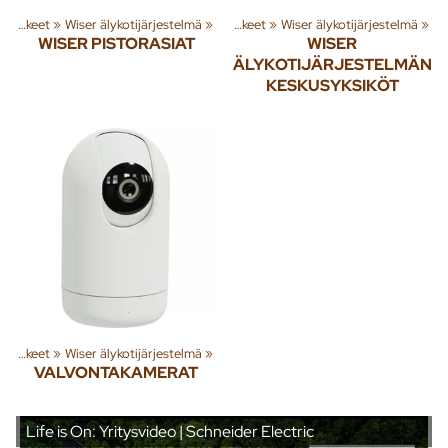
hmiä ja tuotteita
Sähkötarvikkeet
‪»
Wiser älykotijärjestelmä
‪»
Rakenna
‪»
‪»
Sähkötarvikkeet
‪»
Wiser älykotijärjestelmä
‪»
WISER PISTORASIAT
WISER
ÄLYKOTIJÄRJESTELMÄN
KESKUSYKSIKÖT
Sähkötarvikkeet
‪»
Wiser älykotijärjestelmä
‪»
VALVONTAKAMERAT
Life is On: Yritysvideo | Schneider Electric