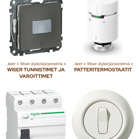
hmiä ja tuotteita
Sähkötarvikkeet
‪»
Wiser älykotijärjestelmä
‪»
Rakenna
‪»
‪»
Sähkötarvikkeet
‪»
Wiser älykotijärjestelmä
‪»
WISER TUNNISTIMET JA
PATTERITERMOSTAATIT
VAROITTIMET