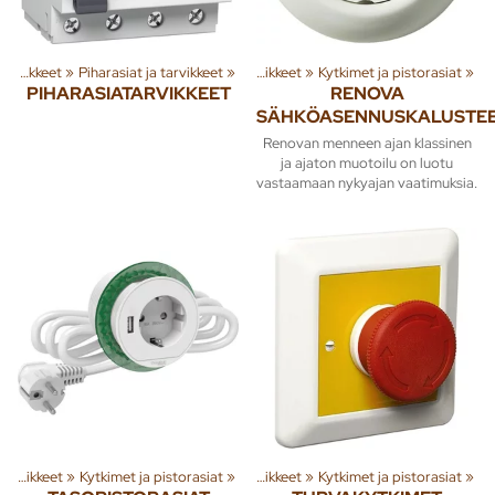
yhmiä ja tuotteita
Sähkötarvikkeet
‪»
Piharasiat ja tarvikkeet
‪»
Rakenna
‪»
‪»
Sähkötarvikkeet
‪»
Kytkimet ja pistorasiat
‪»
PIHARASIATARVIKKEET
RENOVA
SÄHKÖASENNUSKALUSTE
Renovan menneen ajan klassinen
ja ajaton muotoilu on luotu
vastaamaan nykyajan vaatimuksia.
yhmiä ja tuotteita
Sähkötarvikkeet
‪»
Kytkimet ja pistorasiat
‪»
Rakenna
‪»
‪»
Sähkötarvikkeet
‪»
Kytkimet ja pistorasiat
‪»