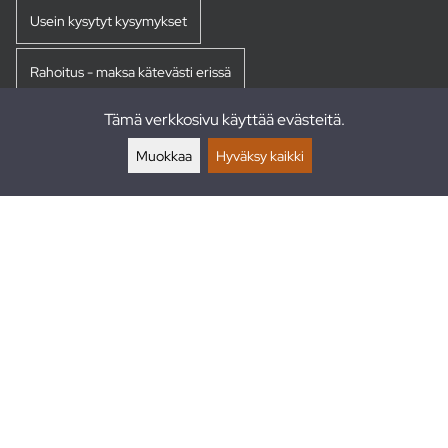
Usein kysytyt kysymykset
Rahoitus - maksa kätevästi erissä
Tämä verkkosivu käyttää evästeitä.
Palautukset
Muokkaa
Hyväksy kaikki