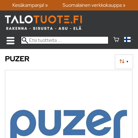
Kesäkampanja! »
Suomalainen verkkokauppa »
PUZER
▼