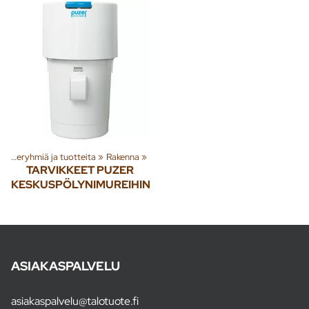
Tuoteryhmiä ja tuotteita
‪»
Rakenna
‪»
TARVIKKEET PUZER
KESKUSPÖLYNIMUREIHIN
ASIAKASPALVELU
asiakaspalvelu@talotuote.fi