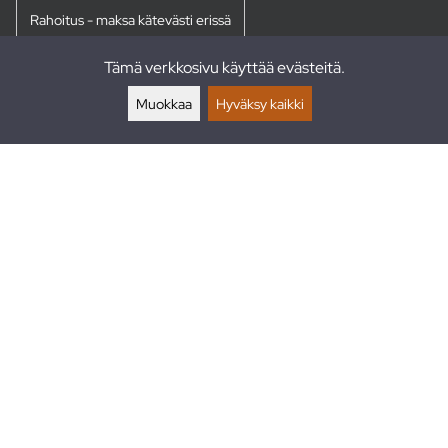
Rahoitus - maksa kätevästi erissä
Tämä verkkosivu käyttää evästeitä.
Palautukset
Muokkaa
Hyväksy kaikki