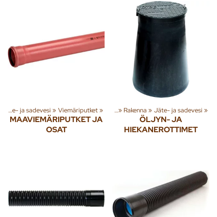
»
Jäte- ja sadevesi
Tuoteryhmiä ja tuotteita
‪»
Viemäriputket
‪»
‪»
Rakenna
‪»
Jäte- ja sadevesi
‪»
MAAVIEMÄRIPUTKET JA
ÖLJYN- JA
OSAT
HIEKANEROTTIMET