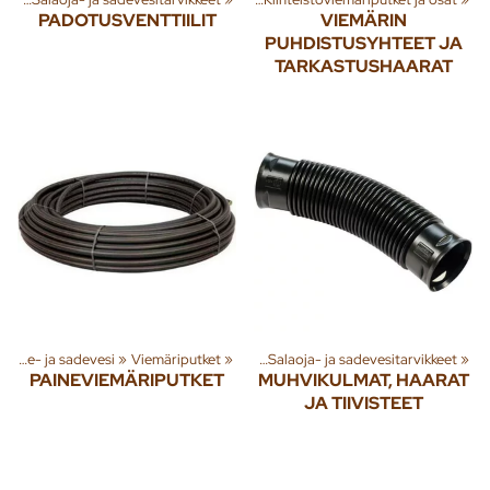
PADOTUSVENTTIILIT
VIEMÄRIN
PUHDISTUSYHTEET JA
TARKASTUSHAARAT
 tuotteita
»
Jäte- ja sadevesi
‪»
Rakenna
‪»
‪»
Viemäriputket
Jäte- ja sadevesi
‪»
‪»
Salaoja- ja sadevesitarvikkeet
‪»
PAINEVIEMÄRIPUTKET
MUHVIKULMAT, HAARAT
JA TIIVISTEET