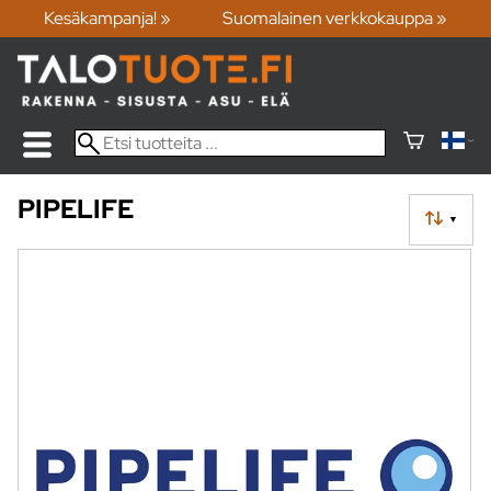
Kesäkampanja! »
Suomalainen verkkokauppa »
PIPELIFE
▼