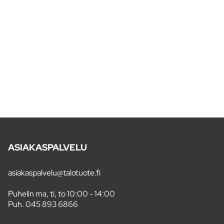
ASIAKASPALVELU
asiakaspalvelu@talotuote.fi
Puhelin ma, ti, to 10:00 - 14:00
Puh.
045 893 6866