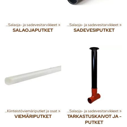
 tuotteita
esi
‪»
Salaoja- ja sadevesitarvikkeet
‪»
Rakenna
‪»
Jäte- ja sadevesi
‪»
‪»
Salaoja- ja sadevesitarvikkeet
‪»
SALAOJAPUTKET
SADEVESIPUTKET
 tuotteita
et
‪»
Kiinteistöviemäriputket ja osat
‪»
Rakenna
‪»
Jäte- ja sadevesi
‪»
‪»
Salaoja- ja sadevesitarvikkeet
‪»
VIEMÄRIPUTKET
TARKASTUSKAIVOT JA -
PUTKET