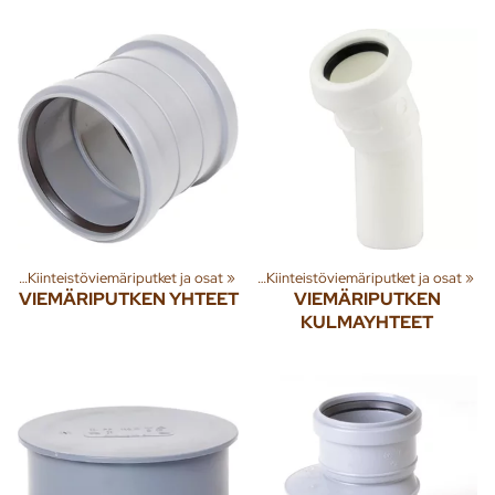
et
nna
‪»
‪»
Kiinteistöviemäriputket ja osat
Jäte- ja sadevesi
‪»
Viemäriputket
‪»
‪»
Kiinteistöviemäriputket ja osat
‪»
VIEMÄRIPUTKEN YHTEET
VIEMÄRIPUTKEN
KULMAYHTEET