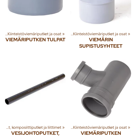
et
nna
‪»
‪»
Kiinteistöviemäriputket ja osat
Jäte- ja sadevesi
‪»
Viemäriputket
‪»
‪»
Kiinteistöviemäriputket ja osat
‪»
VIEMÄRIPUTKEN TULPAT
VIEMÄRIN
SUPISTUSYHTEET
nna
‪»
Käyttövesiputket, kupariputket, komposiittiputket ja liittimet
Jäte- ja sadevesi
‪»
Viemäriputket
‪»
‪»
Kiinteistöviemäriputket ja osat
‪»
VESIJOHTOPUTKET,
VIEMÄRIPUTKEN