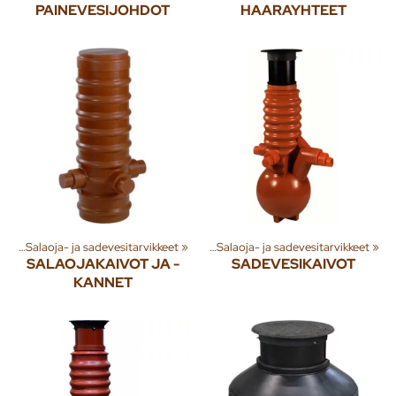
PAINEVESIJOHDOT
HAARAYHTEET
 tuotteita
esi
‪»
Salaoja- ja sadevesitarvikkeet
‪»
Rakenna
‪»
Jäte- ja sadevesi
‪»
‪»
Salaoja- ja sadevesitarvikkeet
‪»
SALAOJAKAIVOT JA -
SADEVESIKAIVOT
KANNET