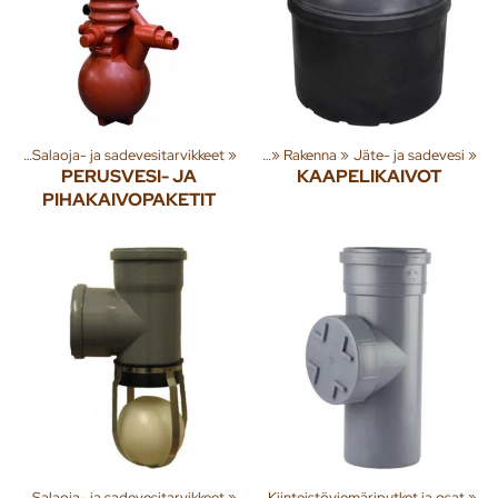
esi
‪»
Salaoja- ja sadevesitarvikkeet
Tuoteryhmiä ja tuotteita
‪»
‪»
Rakenna
‪»
Jäte- ja sadevesi
‪»
PERUSVESI- JA
KAAPELIKAIVOT
PIHAKAIVOPAKETIT
esi
nna
‪»
‪»
Salaoja- ja sadevesitarvikkeet
Jäte- ja sadevesi
‪»
Viemäriputket
‪»
‪»
Kiinteistöviemäriputket ja osat
‪»