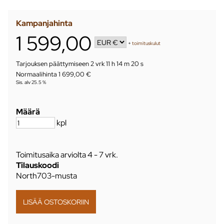
Kampanjahinta
1 599,00
+
toimituskulut
Tarjouksen päättymiseen
2 vrk 11 h 14 m 19 s
Normaalihinta 1 699,00 €
Sis. alv 25.5 %
Määrä
kpl
Toimitusaika arviolta
4 - 7 vrk
.
Tilauskoodi
North703-musta