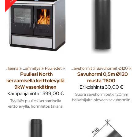
enna
‪»
Rakenna
‪»
Lämmitys
‪»
Lämmitys
‪»
Piiput ja tarvikkeet
‪»
Puuliedet
‪»
‪»
Savuhormit
‪»
Savuhormit Ø120
‪»
Puuliesi North
Savuhormi 0,5m Ø120
keraamisella keittolevyllä
musta T600
9kW vasenkätinen
Erikoishinta
30,00 €
Kampanjahinta
1 599,00 €
Suora savuhormiputki 120mm
halkaisijalta olevaan savuhormiin.
Tyylikäs puuliesi keraamisella
keittolevyllä, hormiliitos takana!