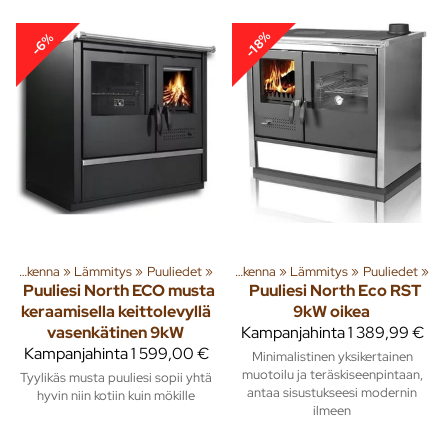
-18%
-6%
‪»
Rakenna
‪»
Tuoteryhmiä ja tuotteita
Lämmitys
‪»
Puuliedet
‪»
‪»
Rakenna
‪»
Lämmitys
‪»
Puuliedet
‪»
Puuliesi North ECO musta
Puuliesi North Eco RST
keraamisella keittolevyllä
9kW oikea
vasenkätinen 9kW
Kampanjahinta
1 389,99 €
Kampanjahinta
1 599,00 €
Minimalistinen yksikertainen
muotoilu ja teräskiseenpintaan,
Tyylikäs musta puuliesi sopii yhtä
antaa sisustukseesi modernin
hyvin niin kotiin kuin mökille
ilmeen