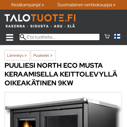
Kesäkampanja! »
Suomalainen verkkokauppa »
Lämmitys
‪»
Puuliedet
‪»
PUULIESI NORTH ECO MUSTA
KERAAMISELLA KEITTOLEVYLLÄ
OIKEAKÄTINEN 9KW