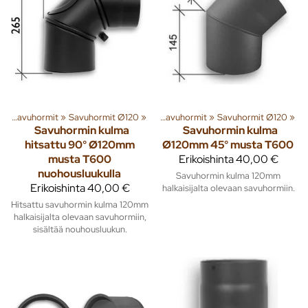
t
enna
‪»
Savuhormit
‪»
Lämmitys
‪»
Savuhormit Ø120
‪»
Piiput ja tarvikkeet
‪»
‪»
Savuhormit
‪»
Savuhormit Ø120
‪»
Savuhormin kulma
Savuhormin kulma
hitsattu 90° Ø120mm
Ø120mm 45° musta T600
musta T600
Erikoishinta
40,00 €
nuohousluukulla
Savuhormin kulma 120mm
Erikoishinta
40,00 €
halkaisijalta olevaan savuhormiin.
Hitsattu savuhormin kulma 120mm
halkaisijalta olevaan savuhormiin,
sisältää nouhousluukun.