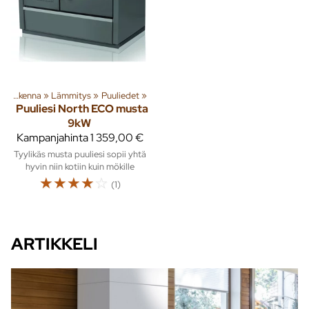
‪»
Rakenna
‪»
Lämmitys
‪»
Puuliedet
‪»
Puuliesi North ECO musta
9kW
Kampanjahinta
1 359,00 €
Tyylikäs musta puuliesi sopii yhtä
hyvin niin kotiin kuin mökille
☆
☆
☆
☆
☆
(1)
ARTIKKELI