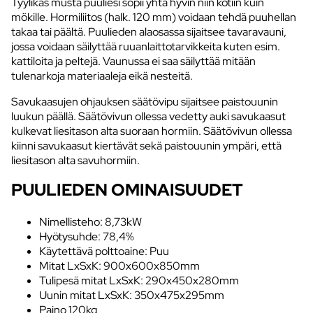
Tyylikäs musta puuliesi sopii yhtä hyvin niin kotiin kuin
mökille. Hormiliitos (halk. 120 mm) voidaan tehdä puuhellan
takaa tai päältä. Puulieden alaosassa sijaitsee tavaravauni,
jossa voidaan säilyttää ruuanlaittotarvikkeita kuten esim.
kattiloita ja peltejä. Vaunussa ei saa säilyttää mitään
tulenarkoja materiaaleja eikä nesteitä.
Savukaasujen ohjauksen säätövipu sijaitsee paistouunin
luukun päällä. Säätövivun ollessa vedetty auki savukaasut
kulkevat liesitason alta suoraan hormiin. Säätövivun ollessa
kiinni savukaasut kiertävät sekä paistouunin ympäri, että
liesitason alta savuhormiin.
PUULIEDEN OMINAISUUDET
Nimellisteho: 8,73kW
Hyötysuhde: 78,4%
Käytettävä polttoaine: Puu
Mitat LxSxK: 900x600x850mm
Tulipesä mitat LxSxK: 290x450x280mm
Uunin mitat LxSxK: 350x475x295mm
Paino 120kg