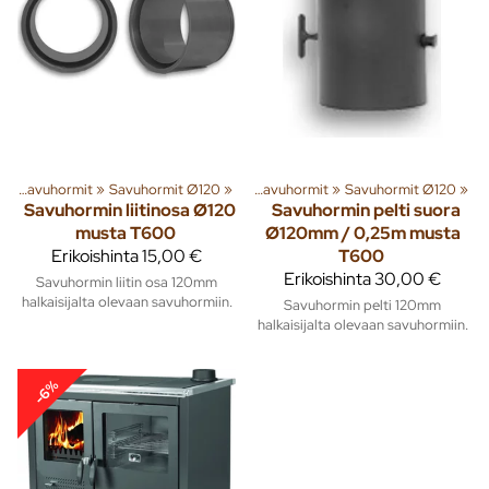
t
enna
‪»
Savuhormit
‪»
Lämmitys
‪»
Savuhormit Ø120
‪»
Piiput ja tarvikkeet
‪»
‪»
Savuhormit
‪»
Savuhormit Ø120
‪»
Savuhormin liitinosa Ø120
Savuhormin pelti suora
musta T600
Ø120mm / 0,25m musta
Erikoishinta
15,00 €
T600
Erikoishinta
30,00 €
Savuhormin liitin osa 120mm
halkaisijalta olevaan savuhormiin.
Savuhormin pelti 120mm
halkaisijalta olevaan savuhormiin.
-6%