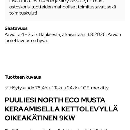
Lisää tuote ostoskoriin ja siirry kassalle, niin näet
ostoskorisi tuotteiden mahdolliset toimitustavat, sekä
toimituskulut!
Saatavuus
Arviolta
4 - 7 vrk tilauksesta, aikaisintaan 11.8.2026.
Arvion
luotettavuus on hyvä.
Tuotteen kuvaus
✅ Höytysuhde 78,4% ✅ Takuu 24kk ✅ CE-merkitty
PUULIESI NORTH ECO MUSTA
KERAAMISELLA KETTOLEVYLLÄ
OIKEAKÄTINEN 9KW