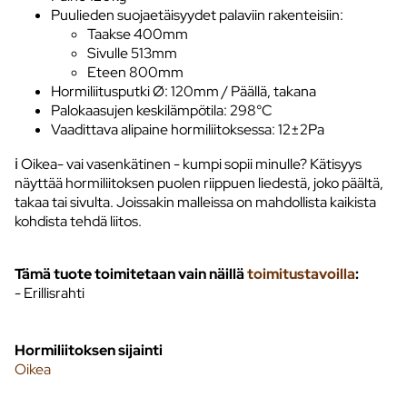
Puulieden suojaetäisyydet palaviin rakenteisiin:
Taakse 400mm
Sivulle 513mm
Eteen 800mm
Hormiliitusputki Ø: 120mm / Päällä, takana
Palokaasujen keskilämpötila: 298°C
Vaadittava alipaine hormiliitoksessa: 12±2Pa
ℹ️ Oikea- vai vasenkätinen - kumpi sopii minulle? Kätisyys
näyttää hormiliitoksen puolen riippuen liedestä, joko päältä,
takaa tai sivulta. Joissakin malleissa on mahdollista kaikista
kohdista tehdä liitos.
Tämä tuote toimitetaan vain näillä
toimitustavoilla
:
- Erillisrahti
Hormiliitoksen sijainti
Oikea