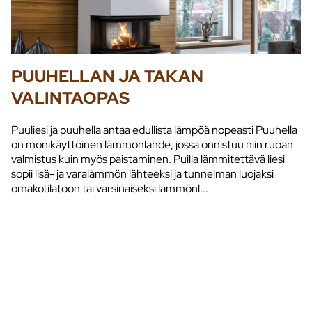
PUUHELLAN JA TAKAN
VALINTAOPAS
Puuliesi ja puuhella antaa edullista lämpöä nopeasti Puuhella
on monikäyttöinen lämmönlähde, jossa onnistuu niin ruoan
valmistus kuin myös paistaminen. Puilla lämmitettävä liesi
sopii lisä- ja varalämmön lähteeksi ja tunnelman luojaksi
omakotilatoon tai varsinaiseksi lämmönl...