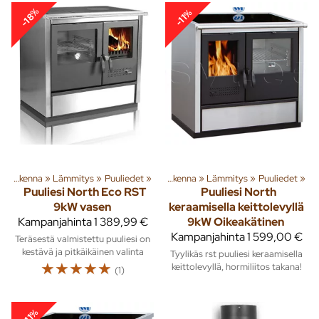
-18%
-11%
‪»
Rakenna
‪»
Tuoteryhmiä ja tuotteita
Lämmitys
‪»
Puuliedet
‪»
‪»
Rakenna
‪»
Lämmitys
‪»
Puuliedet
‪»
Puuliesi North Eco RST
Puuliesi North
9kW vasen
keraamisella keittolevyllä
Kampanjahinta
1 389,99 €
9kW Oikeakätinen
Kampanjahinta
1 599,00 €
Teräsestä valmistettu puuliesi on
kestävä ja pitkäikäinen valinta
Tyylikäs rst puuliesi keraamisella
☆
☆
☆
☆
☆
keittolevyllä, hormiliitos takana!
(1)
-11%