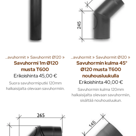
t
enna
‪»
Savuhormit
‪»
Lämmitys
‪»
Savuhormit Ø120
‪»
Piiput ja tarvikkeet
‪»
‪»
Savuhormit
‪»
Savuhormit Ø120
‪»
Savuhormi 1m Ø120
Savuhormin kulma 45°
musta T600
Ø120 musta T600
Erikoishinta
45,00 €
nouhousluukulla
Erikoishinta
40,00 €
Suora savuhormiputki 120mm
halkaisijalta olevaan savuhormiin.
Savuhormin kulma 120mm
halkaisijalta olevaan savuhormiin,
sisältää nouhousluukun.