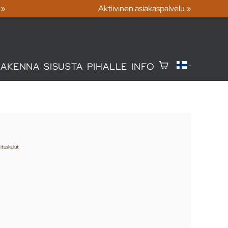
 »
Aktiivinen asiakaspalvelu »
RAKENNA
SISUSTA
PIHALLE
INFO
ituskulut