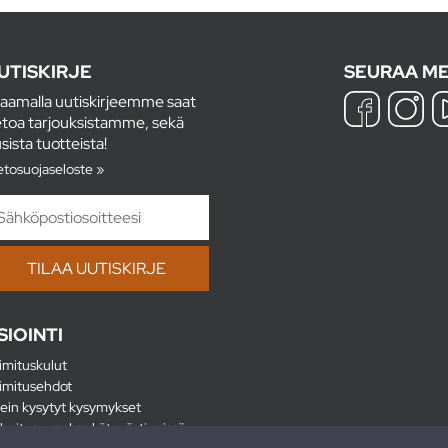
UTISKIRJE
SEURAA ME
laamalla uutiskirjeemme saat
etoa tarjouksistamme, sekä
sista tuotteista!
etosuojaseloste »
SIOINTI
imituskulut
imitusehdot
ein kysytyt kysymykset
hoitus - maksa kätevästi erissä