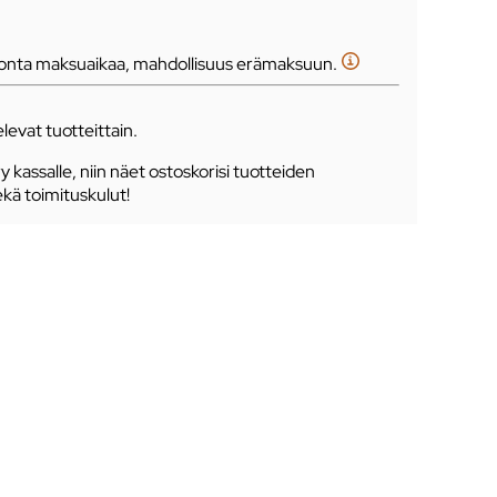
tonta maksuaikaa, mahdollisuus erämaksuun.
levat tuotteittain.
ry kassalle, niin näet ostoskorisi tuotteiden
ekä toimituskulut!