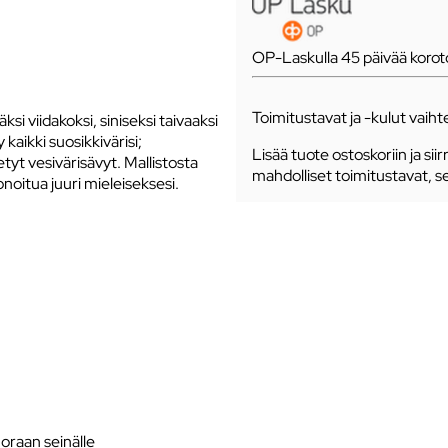
OP-Laskulla 45 päivää koro
Toimitustavat ja -kulut vaihte
si viidakoksi, siniseksi taivaaksi
 kaikki suosikkivärisi;
Lisää tuote ostoskoriin ja siir
tyt vesivärisävyt. Mallistosta
mahdolliset toimitustavat, s
onoitua juuri mieleiseksesi.
suoraan seinälle