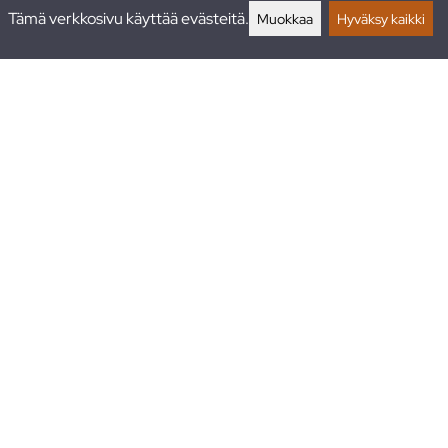
lautukset
Tämä verkkosivu käyttää evästeitä.
Muokkaa
Hyväksy kaikki