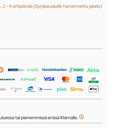
n. 2 - 4 arkipäivää (Syrjäseuduille harvennettu jakelu)
luessa tai pienemmissä erissä Klarnalla.