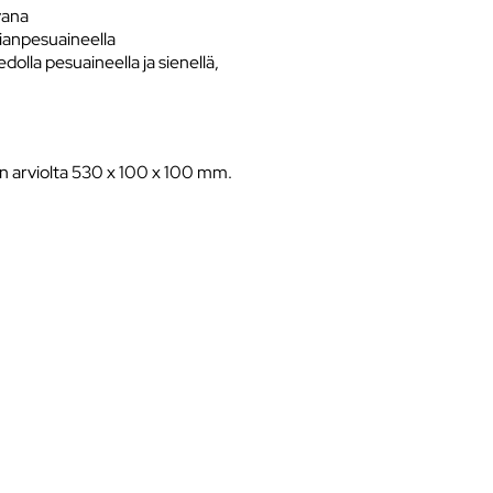
vana
tianpesuaineella
olla pesuaineella ja sienellä,
n arviolta 530 x 100 x 100 mm.