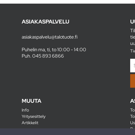
ASIAKASPALVELU
U
Ti
asiakaspalvelu@talotuote.fi
ti
uu
Puhelin ma, ti, to 10:00 - 14:00
Ti
Puh.
045 893 6866
MUUTA
A
Info
To
Yritysesittely
To
Artikkelit
Us
Ra