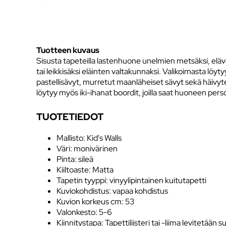
Tuotteen kuvaus
Sisusta tapeteilla lastenhuone unelmien metsäksi, eläväk
tai leikkisäksi eläinten valtakunnaksi. Valikoimasta löytyy
pastellisävyt, murretut maanläheiset sävyt sekä häivyte
löytyy myös iki-ihanat boordit, joilla saat huoneen pers
TUOTETIEDOT
Mallisto: Kid's Walls
Väri: monivärinen
Pinta: sileä
Kiiltoaste: Matta
Tapetin tyyppi: vinyylipintainen kuitutapetti
Kuviokohdistus: vapaa kohdistus
Kuvion korkeus cm: 53
Valonkesto: 5-6
Kiinnitystapa: Tapettiliisteri tai -liima levitetään 