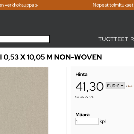
en verkkokauppa »
Nopeat toimitukset
TUOTTEET
I 0,53 X 10,05 M NON-WOVEN
Hinta
41,30
+
toim
Sis. alv 25.5 %
Määrä
kpl