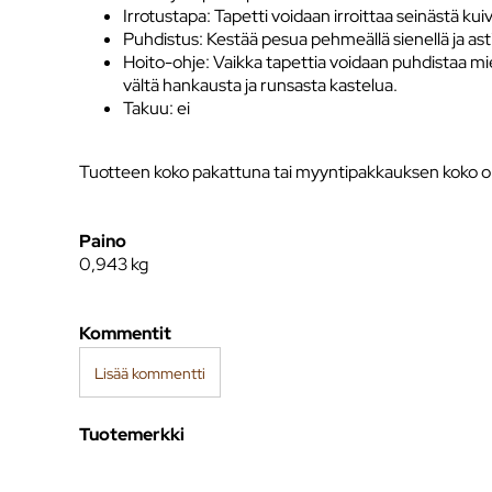
Irrotustapa: Tapetti voidaan irroittaa seinästä kui
Puhdistus: Kestää pesua pehmeällä sienellä ja as
Hoito-ohje: Vaikka tapettia voidaan puhdistaa mied
vältä hankausta ja runsasta kastelua.
Takuu: ei
Tuotteen koko pakattuna tai myyntipakkauksen koko o
Paino
0,943
kg
Kommentit
Lisää kommentti
Tuotemerkki