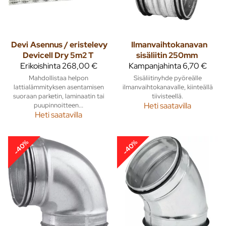
Devi
Asennus / eristelevy
Ilmanvaihtokanavan
Devicell Dry 5m2 T
sisäliitin 250mm
Erikoishinta
268,00 €
Kampanjahinta
6,70 €
Mahdollistaa helpon
Sisäliitinyhde pyöreälle
lattialämmityksen asentamisen
ilmanvaihtokanavalle, kiinteällä
suoraan parketin, laminaatin tai
tiivisteellä.
puupinnoitteen...
Heti saatavilla
Heti saatavilla
-40%
-40%