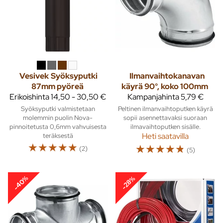
Vesivek
Syöksyputki
Ilmanvaihtokanavan
87mm pyöreä
käyrä 90°, koko 100mm
Erikoishinta
14,50 - 30,50 €
Kampanjahinta
5,79 €
Syöksyputki valmistetaan
Peltinen ilmanvaihtoputken käyrä
molemmin puolin Nova-
sopii asennettavaksi suoraan
pinnoitetusta 0,6mm vahvuisesta
ilmavaihtoputken sisälle.
teräksestä
Heti saatavilla
☆
☆
☆
☆
☆
☆
☆
☆
☆
☆
(2)
(5)
-40%
-28%