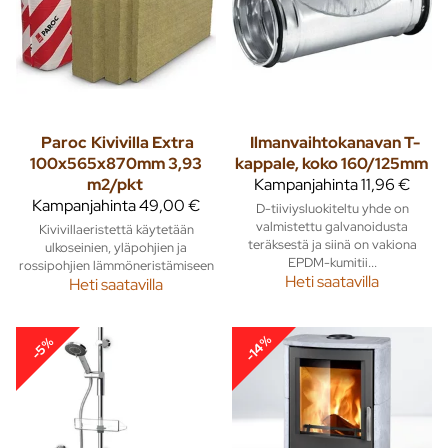
Paroc
Kivivilla Extra
Ilmanvaihtokanavan T-
100x565x870mm 3,93
kappale, koko 160/125mm
m2/pkt
Kampanjahinta
11,96 €
Kampanjahinta
49,00 €
D-tiiviysluokiteltu yhde on
valmistettu galvanoidusta
Kivivillaeristettä käytetään
teräksestä ja siinä on vakiona
ulkoseinien, yläpohjien ja
EPDM-kumitii...
rossipohjien lämmöneristämiseen
Heti saatavilla
Heti saatavilla
-14%
-5%