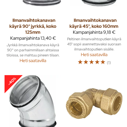
Ilmanvaihtokanavan
Ilmanvaihtokanavan
käyrä 90° jyrkkä, koko
käyrä 45°, koko 160mm
125mm
Kampanjahinta
9,18 €
Kampanjahinta
13,40 €
Peltinen ilmanvaihtoputken käyrä
45° sopii asennettavaksi suoraan
Jyrkkä ilmanvaihtokanava käyrä
ilmavaihtoputken sisälle.
90° on parhaimmillaan ahtaissa
Heti saatavilla
tiloissa, se mahtuu pineen tilaan.
Heti saatavilla
☆
☆
☆
☆
☆
(1)
-40%