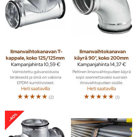
Ilmanvaihtokanavan T-
Ilmanvaihtokanavan
kappale, koko 125/125mm
käyrä 90°, koko 200mm
Kampanjahinta
10,59 €
Kampanjahinta
14,37 €
Valmistettu galvanoidusta
Peltinen ilmanvaihtoputken käyrä
teräksestä ja siinä on vakiona
sopii asennettavaksi suoraan
EPDM-kumitiivisteet.
ilmavaihtoputken sisälle.
Heti saatavilla
Heti saatavilla
☆
☆
☆
☆
☆
☆
☆
☆
☆
☆
(2)
(1)
-40%