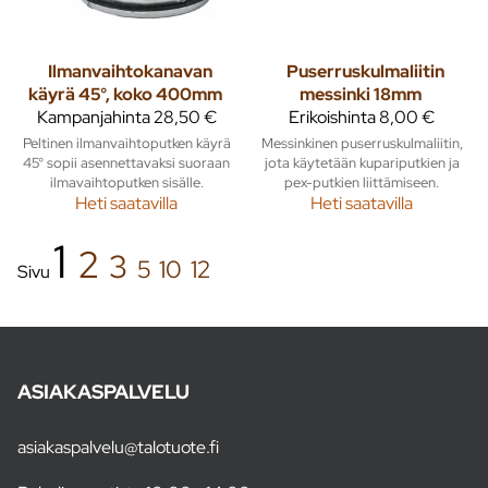
Ilmanvaihtokanavan
Puserruskulmaliitin
käyrä 45°, koko 400mm
messinki 18mm
Kampanjahinta
28,50 €
Erikoishinta
8,00 €
Peltinen ilmanvaihtoputken käyrä
Messinkinen puserruskulmaliitin,
45° sopii asennettavaksi suoraan
jota käytetään kupariputkien ja
ilmavaihtoputken sisälle.
pex-putkien liittämiseen.
Heti saatavilla
Heti saatavilla
1
2
3
5
10
12
Sivu
ASIAKASPALVELU
asiakaspalvelu@talotuote.fi