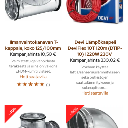
Ilmanvaihtokanavan T-
Devi
Lämpökaapeli
kappale, koko 125/100mm
DeviFlex 10T 120m (DTIP-
Kampanjahinta
10,50 €
10) 1220W 230V
Kampanjahinta
330,02 €
Valmistettu galvanoidusta
teräksestä ja siinä on vakiona
Voidaan käyttää
EPDM-kumitiivisteet.
lattia/saneerauslämmitykseen
Heti saatavilla
sekä putkistojen
☆
☆
☆
☆
☆
saattolämmitykseen ja
(1)
sulanapitoon....
Heti saatavilla
-40%
-40%