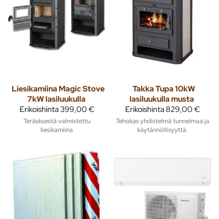
Liesikamiina Magic Stove
Takka Tupa 10kW
7kW lasiluukulla
lasiluukulla musta
Erikoishinta
399,00 €
Erikoishinta
829,00 €
Teräsksestä valmistettu
Tehokas yhdistelmä tunnelmaa ja
liesikamiina
käytännöllisyyttä.