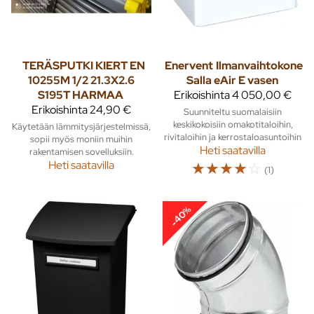
TERÄSPUTKI KIERT EN
Enervent
Ilmanvaihtokone
10255M 1/2 21.3X2.6
Salla eAir E vasen
S195T HARMAA
Erikoishinta
4 050,00 €
Erikoishinta
24,90 €
Suunniteltu suomalaisiin
keskikokoisiin omakotitaloihin,
Käytetään lämmitysjärjestelmissä,
rivitaloihin ja kerrostaloasuntoihin
sopii myös moniin muihin
Heti saatavilla
rakentamisen sovelluksiin.
Heti saatavilla
☆
☆
☆
☆
☆
(1)
-40%