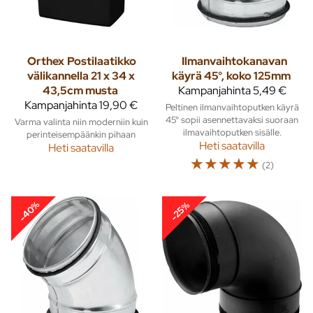
Orthex
Postilaatikko
Ilmanvaihtokanavan
välikannella 21 x 34 x
käyrä 45°, koko 125mm
43,5cm musta
Kampanjahinta
5,49 €
Kampanjahinta
19,90 €
Peltinen ilmanvaihtoputken käyrä
45° sopii asennettavaksi suoraan
Varma valinta niin moderniin kuin
ilmavaihtoputken sisälle.
perinteisempäänkin pihaan
Heti saatavilla
Heti saatavilla
☆
☆
☆
☆
☆
(2)
-40%
-25%