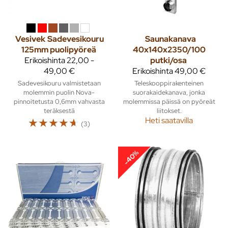
Vesivek
Sadevesikouru
Saunakanava
125mm puolipyöreä
40x140x2350/100
Erikoishinta
22,00 -
putki/osa
49,00 €
Erikoishinta
49,00 €
Sadevesikouru valmistetaan
Teleskooppirakenteinen
molemmin puolin Nova-
suorakaidekanava, jonka
pinnoitetusta 0,6mm vahvasta
molemmissa päissä on pyöreät
teräksestä
liitokset.
☆
☆
☆
☆
☆
Heti saatavilla
(3)
-40%