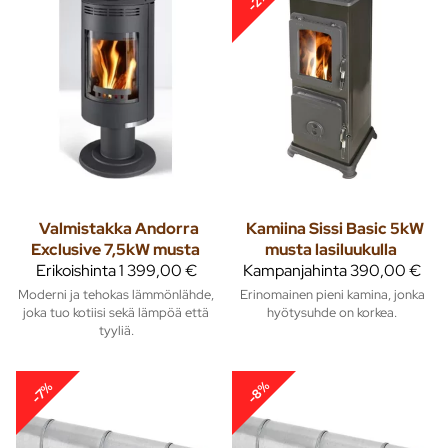
-2%
Valmistakka Andorra
Kamiina Sissi Basic 5kW
Exclusive 7,5kW musta
musta lasiluukulla
Erikoishinta
1 399,00 €
Kampanjahinta
390,00 €
Moderni ja tehokas lämmönlähde,
Erinomainen pieni kamina, jonka
joka tuo kotiisi sekä lämpöä että
hyötysuhde on korkea.
tyyliä.
-8%
-7%