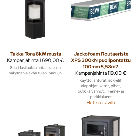
Takka Tora 8kW musta
Jackofoam
Routaeriste
Kampanjahinta
1 690,00 €
XPS 300kN puolipontattu
100mm 5,58m2
Suuri lasiluukku antaa kauniin
Kampanjahinta
119,00 €
näkymän elävän tulen loimuun
Käyttö: anturat, sokkelit,
alapohjat, katot, pihat,
putkikaivannot, liikenne- ja
parkkialueet
Heti saatavilla