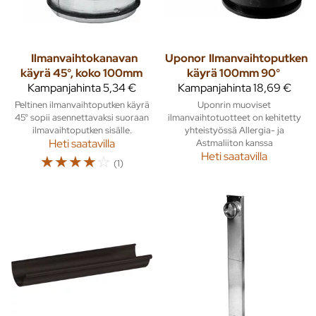
Ilmanvaihtokanavan
Uponor
Ilmanvaihtoputken
käyrä 45°, koko 100mm
käyrä 100mm 90°
Kampanjahinta
5,34 €
Kampanjahinta
18,69 €
Peltinen ilmanvaihtoputken käyrä
Uponrin muoviset
45° sopii asennettavaksi suoraan
ilmanvaihtotuotteet on kehitetty
ilmavaihtoputken sisälle.
yhteistyössä Allergia- ja
Heti saatavilla
Astmaliiton kanssa
Heti saatavilla
☆
☆
☆
☆
☆
(1)