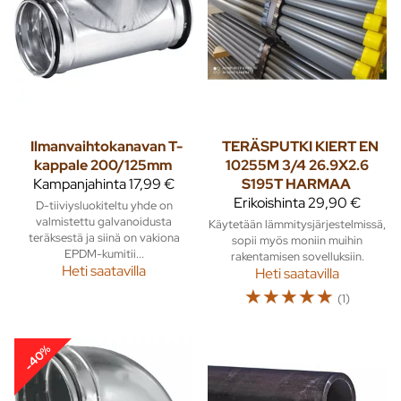
Ilmanvaihtokanavan T-
TERÄSPUTKI KIERT EN
kappale 200/125mm
10255M 3/4 26.9X2.6
Kampanjahinta
17,99 €
S195T HARMAA
Erikoishinta
29,90 €
D-tiiviysluokiteltu yhde on
valmistettu galvanoidusta
Käytetään lämmitysjärjestelmissä,
teräksestä ja siinä on vakiona
sopii myös moniin muihin
EPDM-kumitii...
rakentamisen sovelluksiin.
Heti saatavilla
Heti saatavilla
☆
☆
☆
☆
☆
(1)
-40%