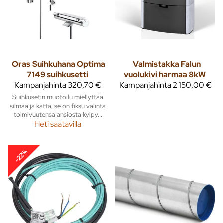
Oras
Suihkuhana Optima
Valmistakka Falun
7149 suihkusetti
vuolukivi harmaa 8kW
Kampanjahinta
320,70 €
Kampanjahinta
2 150,00 €
Suihkusetin muotoilu miellyttää
silmää ja kättä, se on fiksu valinta
toimivuutensa ansiosta kylpy...
Heti saatavilla
-22%