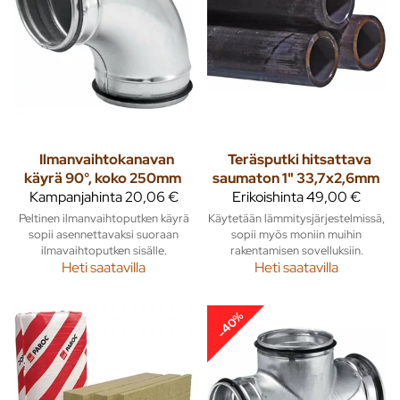
Ilmanvaihtokanavan
Teräsputki hitsattava
käyrä 90°, koko 250mm
saumaton 1" 33,7x2,6mm
Kampanjahinta
20,06 €
Erikoishinta
49,00 €
Peltinen ilmanvaihtoputken käyrä
Käytetään lämmitysjärjestelmissä,
sopii asennettavaksi suoraan
sopii myös moniin muihin
ilmavaihtoputken sisälle.
rakentamisen sovelluksiin.
Heti saatavilla
Heti saatavilla
-40%