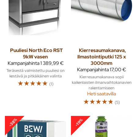
Puuliesi North Eco RST
Kierresaumakanava,
9kW vasen
Ilmastointiputki 125 x
Kampanjahinta
1 389,99 €
3000mm
Kampanjahinta
17,00 €
Teräsestä valmistettu puuliesi on
kestävä ja pitkäikäinen valinta
Kierresaumakanava sopii
☆
☆
☆
☆
☆
kaikenlaisten ilmanvaihtokanavien
(1)
rakentamiseen
Heti saatavilla
☆
☆
☆
☆
☆
(5)
-38%
-19%