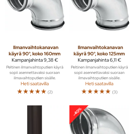
Ilmanvaihtokanavan
Ilmanvaihtokanavan
käyrä 90°, koko 160mm
käyrä 90°, koko 125mm
Kampanjahinta
9,38 €
Kampanjahinta
6,11 €
Peltinen ilmanvaihtoputken käyrä
Peltinen ilmanvaihtoputken käyrä
sopii asennettavaksi suoraan
sopii asennettavaksi suoraan
ilmavaihtoputken sisälle.
ilmavaihtoputken sisälle.
Heti saatavilla
Heti saatavilla
☆
☆
☆
☆
☆
☆
☆
☆
☆
☆
(2)
(3)
-40%