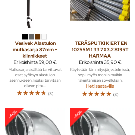
Vesivek
Alastulon
TERÄSPUTKI KIERT EN
mutkasarja 87mm +
10255M 1 33.7X3.2 S195T
kiinnikkeet
HARMAA
Erikoishinta
59,00 €
Erikoishinta
35,90 €
Mutkasarja sisältää tarvittavat
Käytetään lämmitysjärjestelmissä,
osat syöksyn alastulon
sopii myös moniin muihin
asennukseen, lisäksi tarvitaan
rakentamisen sovelluksiin.
oikean pitu...
Heti saatavilla
☆
☆
☆
☆
☆
☆
☆
☆
☆
☆
(3)
(3)
-40%
-40%