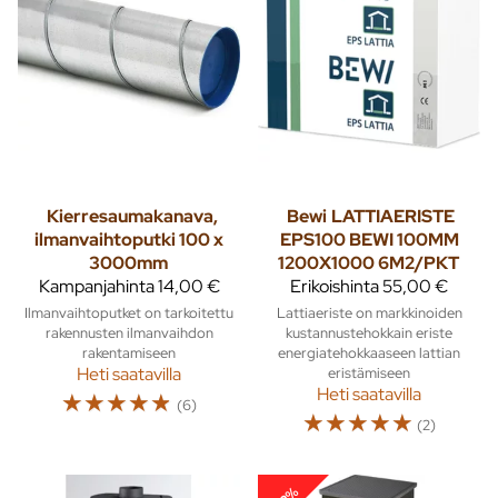
Kierresaumakanava,
Bewi
LATTIAERISTE
ilmanvaihtoputki 100 x
EPS100 BEWI 100MM
3000mm
1200X1000 6M2/PKT
Kampanjahinta
14,00 €
Erikoishinta
55,00 €
Ilmanvaihtoputket on tarkoitettu
Lattiaeriste on markkinoiden
rakennusten ilmanvaihdon
kustannustehokkain eriste
rakentamiseen
energiatehokkaaseen lattian
Heti saatavilla
eristämiseen
Heti saatavilla
☆
☆
☆
☆
☆
(6)
☆
☆
☆
☆
☆
(2)