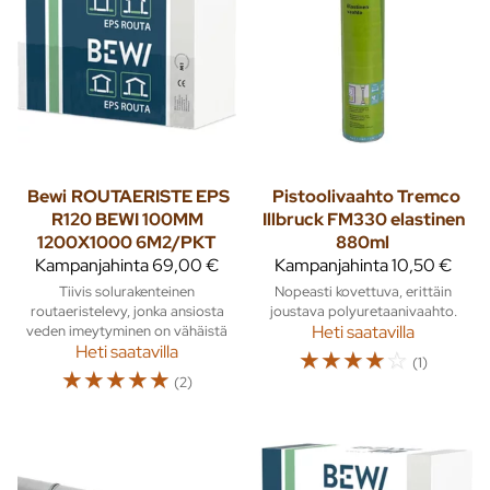
Bewi
ROUTAERISTE EPS
Pistoolivaahto Tremco
R120 BEWI 100MM
Illbruck FM330 elastinen
1200X1000 6M2/PKT
880ml
Kampanjahinta
69,00 €
Kampanjahinta
10,50 €
Tiivis solurakenteinen
Nopeasti kovettuva, erittäin
routaeristelevy, jonka ansiosta
joustava polyuretaanivaahto.
veden imeytyminen on vähäistä
Heti saatavilla
Heti saatavilla
☆
☆
☆
☆
☆
(1)
☆
☆
☆
☆
☆
(2)