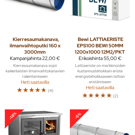
Kierresaumakanava,
Bewi
LATTIAERISTE
ilmanvaihtoputki 160 x
EPS100 BEWI 50MM
3000mm
1200x1000 12M2/PKT
Kampanjahinta
22,00 €
Erikoishinta
55,00 €
Kierresaumakanava sopii
Lattiaeriste on markkinoiden
kaikenlaisten ilmanvaihtokanavien
kustannustehokkain eriste
rakentamiseen
energiatehokkaaseen lattian
Heti saatavilla
eristämiseen
Heti saatavilla
☆
☆
☆
☆
☆
(4)
☆
☆
☆
☆
☆
(2)
-18%
-5%