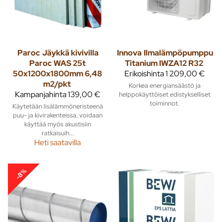
Paroc
Jäykkä kivivilla
Innova
Ilmalämpöpumppu
Paroc WAS 25t
Titanium IWZA12 R32
50x1200x1800mm 6,48
Erikoishinta
1 209,00 €
m2/pkt
Korkea energiansäästö ja
Kampanjahinta
139,00 €
helppokäyttöiset edistykselliset
toiminnot.
Käytetään lisälämmöneristeenä
puu- ja kivirakenteissa, voidaan
käyttää myös akustisiin
ratkaisuih...
Heti saatavilla
-8%