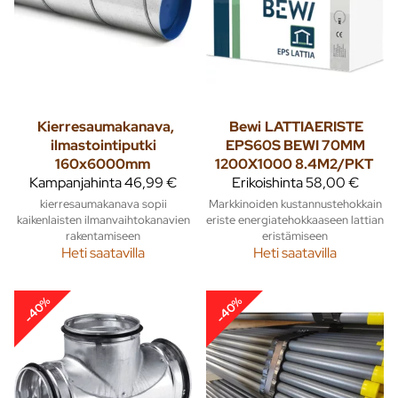
Kierresaumakanava,
Bewi
LATTIAERISTE
ilmastointiputki
EPS60S BEWI 70MM
160x6000mm
1200X1000 8.4M2/PKT
Kampanjahinta
46,99 €
Erikoishinta
58,00 €
kierresaumakanava sopii
Markkinoiden kustannustehokkain
kaikenlaisten ilmanvaihtokanavien
eriste energiatehokkaaseen lattian
rakentamiseen
eristämiseen
Heti saatavilla
Heti saatavilla
-40%
-40%