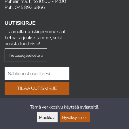
Puhelin ma, ti, to 10:00 - 14:00
Puh.
045 893 6866
UUTISKIRJE
Tilaamalla uutiskirjeemme saat
tietoa tarjouksistamme, sekä
uusista tuotteista!
Tietosuojaseloste »
Tämä verkkosivu käyttää evästeitä.
SEURAA MEITÄ
Muokkaa
Hyväksy kaikki