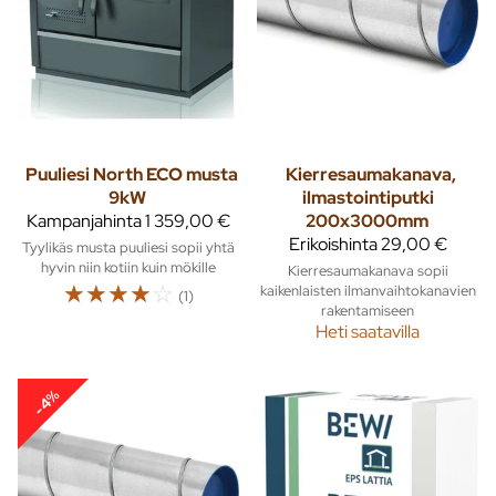
Puuliesi North ECO musta
Kierresaumakanava,
9kW
ilmastointiputki
Kampanjahinta
1 359,00 €
200x3000mm
Erikoishinta
29,00 €
Tyylikäs musta puuliesi sopii yhtä
hyvin niin kotiin kuin mökille
Kierresaumakanava sopii
☆
☆
☆
☆
☆
kaikenlaisten ilmanvaihtokanavien
(1)
rakentamiseen
Heti saatavilla
-4%