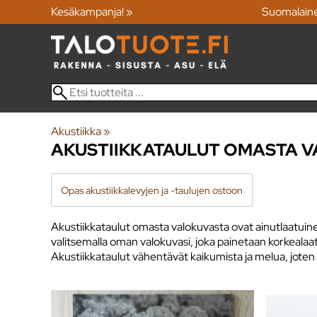
Kesäkampanja! »
Suomalain
Akustiikka
‪»
AKUSTIIKKATAULUT OMASTA 
Opas akustiikkalevyjen ja -taulujen ostoon
Akustiikkataulut omasta valokuvasta ovat ainutlaatuinen
valitsemalla oman valokuvasi, joka painetaan korkealaat
Akustiikkataulut vähentävät kaikumista ja melua, joten ne s