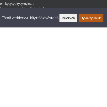
ein kysytyt kysymykset
hoitus - maksa kätevästi erissä
lautukset
Tämä verkkosivu käyttää evästeitä.
Muokkaa
Hyväksy kaikki