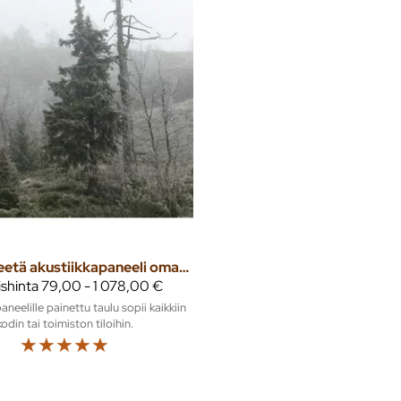
Teetä akustiikkapaneeli omasta valokuvasta
ishinta
79,00 - 1 078,00 €
aneelille painettu taulu sopii kaikkiin
kodin tai toimiston tiloihin.
☆
☆
☆
☆
☆