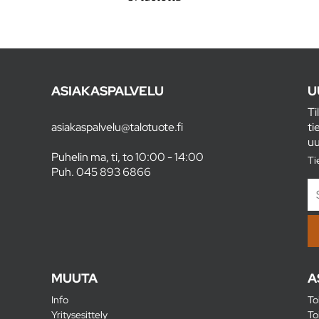
ASIAKASPALVELU
U
Ti
asiakaspalvelu@talotuote.fi
ti
uu
Puhelin ma, ti, to 10:00 - 14:00
Ti
Puh.
045 893 6866
MUUTA
A
Info
To
Yritysesittely
To