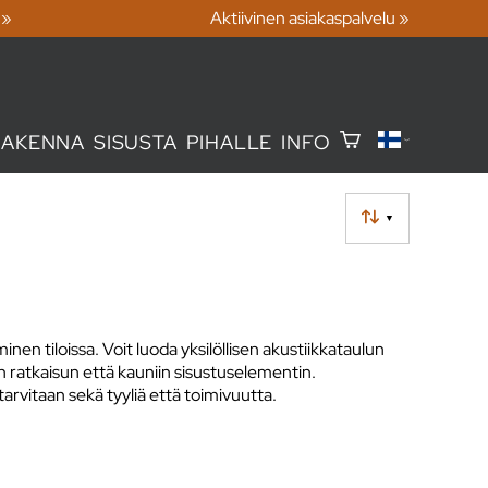
 »
Aktiivinen asiakaspalvelu »
RAKENNA
SISUSTA
PIHALLE
INFO
▼
en tiloissa. Voit luoda yksilöllisen akustiikkataulun
n ratkaisun että kauniin sisustuselementin.
a tarvitaan sekä tyyliä että toimivuutta.