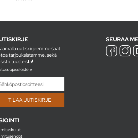
UTISKIRJE
SEURAA ME
laamalla uutiskirjeemme saat
etoa tarjouksistamme, sekä
sista tuotteista!
etosuojaseloste »
SIOINTI
imituskulut
imitusehdot