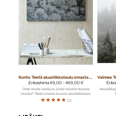
Konto
Teetä akustiikkataulu omasta valokuvasta
Vaimee
Erikoishinta
69,00 - 469,00 €
Eriko
Onko sinulla valokuva, jonka haluaisit ikuistaa
Akustiikkap
tauluksi? Teetä omasta kuvasta akustiikkataulu.
☆
☆
☆
☆
☆
(2)