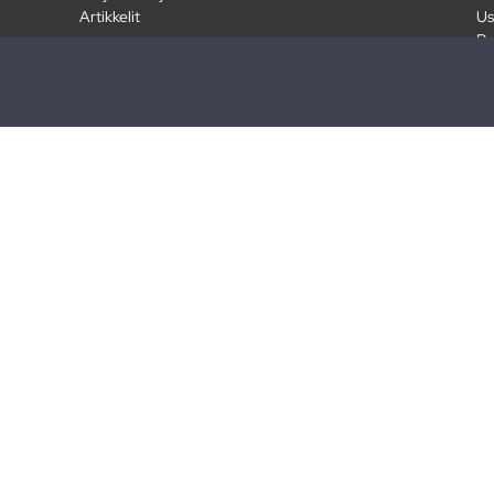
Artikkelit
Us
Ra
Pa