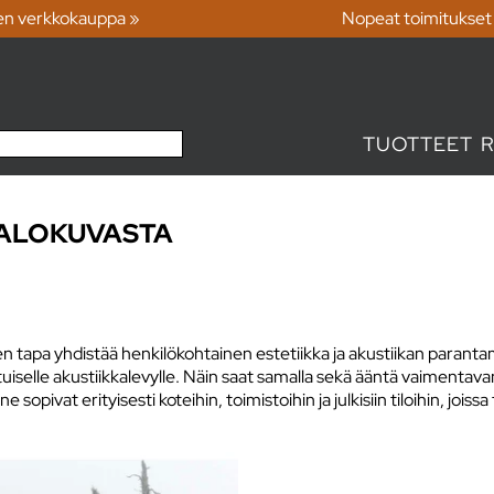
en verkkokauppa »
Nopeat toimitukset
TUOTTEET
VALOKUVASTA
 tapa yhdistää henkilökohtainen estetiikka ja akustiikan parantamin
uiselle akustiikkalevylle. Näin saat samalla sekä ääntä vaimentava
opivat erityisesti koteihin, toimistoihin ja julkisiin tiloihin, joiss