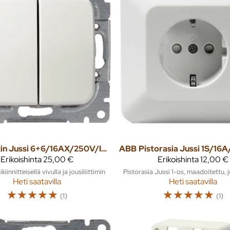
Kytkin Jussi 6+6/16AX/250V/IP21 UKJ 0X valkoinen
ABB
Erikoishinta
25,00 €
Erikoishinta
12,00 €
kiinnitteisellä vivulla ja jousiliittimin
Pistorasia Jussi 1-os, maadoitettu, jo
Heti saatavilla
Heti saatavilla
☆
☆
☆
☆
☆
☆
☆
☆
☆
☆
(1)
(1)