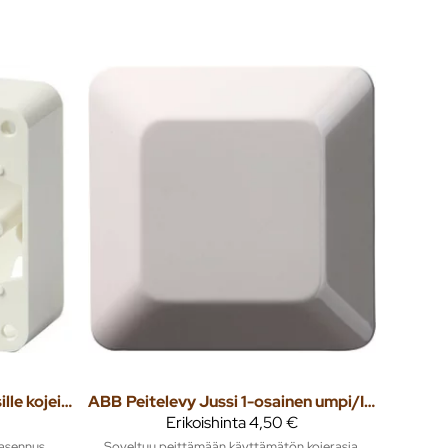
Pintakehys Jussi 1-osaisille kojeille H=36mm
ABB
Peitelevy Jussi 1-osainen umpi/IP21/85mm valkoinen
Erikoishinta
4,50 €
oasennus
Soveltuu peittämään käyttämätön kojerasia.