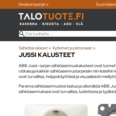
Kesäkampanja! »
Suomalain
Sähkötarvikkeet
‪»
Kytkimet ja pistorasiat
‪»
JUSSI KALUSTEET
ABB Jussi -sarjan sähköasennuskalusteet ovat tunnettuj
ratkaisuja kaikkiin sähköasennustarpeisiin niin koteihi
ovat turvallisia, helppokäyttöisiä ja visuaalisesti miellytt
Paranna sähköasennustesi laatua ja ulkonäköä ABB Jussi 
sähköasennuksesi ovat turvallisia, luotettavia ja tyylikkä