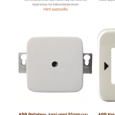
kojerasiaa tai kaksoiskojerasian
Heti saatavilla
ABB
Peitelevy Jussi umpi 85mm ruuvikiinnitys
ABB
Kes