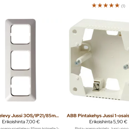
☆
☆
☆
☆
☆
(1)
Peitelevy Jussi 3OS/IP21/85mm valkoinen
ABB
Erikoishinta
7,00 €
Erikoishinta
5,90 €
oasennuspeitelevy 85mm kolmelle 1-
Pinta-asennuskotelo Jussi upp