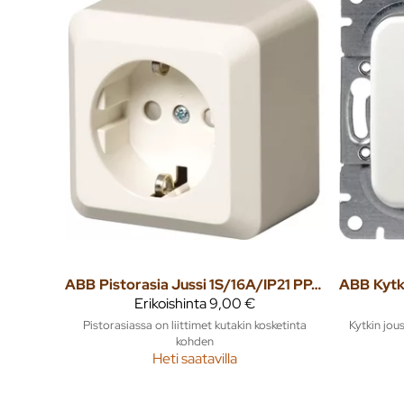
ABB
Pistorasia Jussi 1S/16A/IP21 PPJ 0X valkoinen
ABB
Erikoishinta
9,00 €
Pistorasiassa on liittimet kutakin kosketinta
Kytkin jousi
kohden
Heti saatavilla