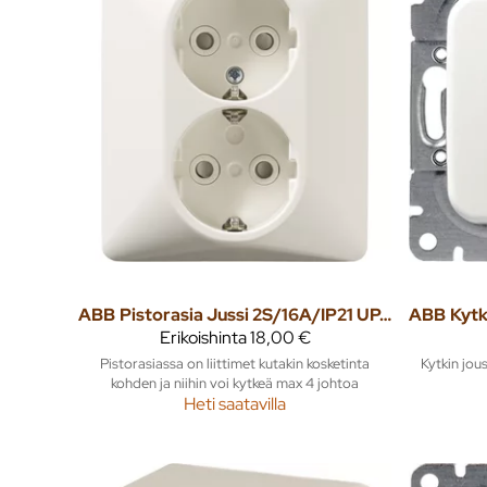
ABB
Pistorasia Jussi 2S/16A/IP21 UPJ HL valkoinen
ABB
Erikoishinta
18,00 €
Pistorasiassa on liittimet kutakin kosketinta
Kytkin jousi
kohden ja niihin voi kytkeä max 4 johtoa
Heti saatavilla