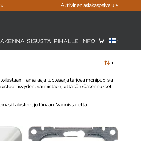
 »
Aktiivinen asiakaspalvelu »
RAKENNA
SISUSTA
PIHALLE
INFO
▼
ilustaan. Tämä laaja tuotesarja tarjoaa monipuolisia
n ja esteettisyyden, varmistaen, että sähköasennukset
emasi kalusteet jo tänään. Varmista, että