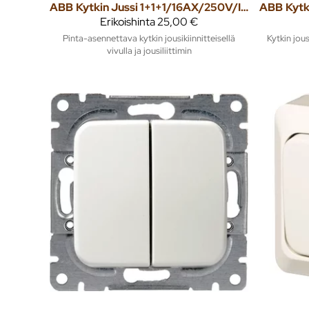
ABB
Kytkin Jussi 1+1+1/16AX/250V/IP21 PPJ 0X valkoinen
ABB
Erikoishinta
25,00 €
Pinta-asennettava kytkin jousikiinnitteisellä
Kytkin jousi
vivulla ja jousiliittimin