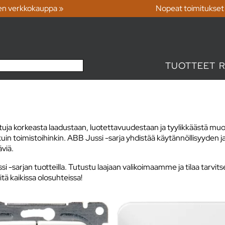
en verkkokauppa »
Nopeat toimitukset
TUOTTEET
a korkeasta laadustaan, luotettavuudestaan ja tyylikkäästä muoto
n kuin toimistoihinkin. ABB Jussi -sarja yhdistää käytännöllisyyde
äviä.
-sarjan tuotteilla. Tutustu laajaan valikoimaamme ja tilaa tarvits
itä kaikissa olosuhteissa!