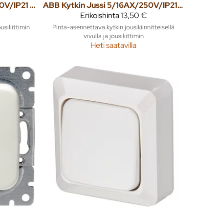
Kytkin Jussi 2/16AX/250V/IP21 UKJ 2X valkoinen
ABB
Kytkin Jussi 5/16AX/250V/IP21 PPJ 2X valkoinen
Erikoishinta
13,50 €
ousiliittimin
Pinta-asennettava kytkin jousikiinnitteisellä
vivulla ja jousiliittimin
Heti saatavilla