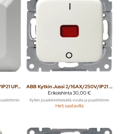
Pistorasia Jussi 1S/16A/IP21 UPJ 0X valkoinen
ABB
Kytkin Jussi 2/16AX/250V/IP21 UKJ 0X MV valkoinen
Erikoishinta
30,00 €
usiliittimin
Kytkin jousikiinnitteisellä vivulla ja jousiliittimin
Heti saatavilla