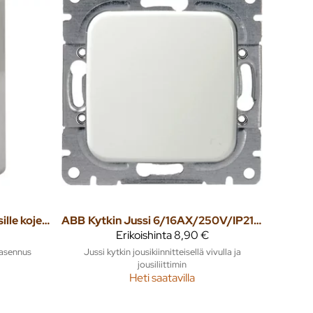
Pintakehys Jussi 2-osaisille kojeille H=36mm
ABB
Kytkin Jussi 6/16AX/250V/IP21 UKJ 2X valkoinen
Erikoishinta
8,90 €
oasennus
Jussi kytkin jousikiinnitteisellä vivulla ja
jousiliittimin
Heti saatavilla