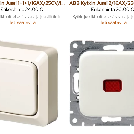
Kytkin Jussi 1+1+1/16AX/250V/IP21 UKJ 0X valkoinen
ABB
Erikoishinta
24,00 €
Erikoishinta
20,00 €
kiinnitteisellä vivulla ja jousiliittimin
Kytkin jousikiinnitteisellä vivulla ja j
Heti saatavilla
Heti saatavilla