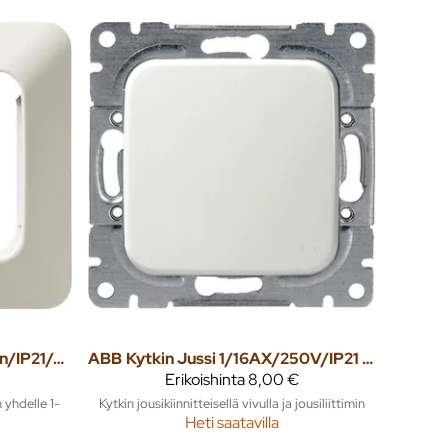
Peitelevy Jussi 1-osainen/IP21/85mm valkoinen
ABB
Kytkin Jussi 1/16AX/250V/IP21 UKJ 0X valkoinen
Erikoishinta
8,00 €
yhdelle 1-
Kytkin jousikiinnitteisellä vivulla ja jousiliittimin
Heti saatavilla