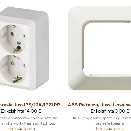
Pistorasia Jussi 2S/16A/IP21 PPJ HL valkoinen
ABB
Erikoishinta
14,00 €
Erikoishinta
3,00 €
assa on liittimet kutakin kosketinta
Jussi uppoasennuspeitelevy 85mm 
ja niihin voi kytkeä max 4 johtoa.
osaiselle kojeelle.
Heti saatavilla
Heti saatavilla