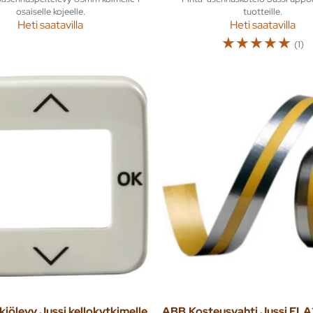
osaiselle kojeelle.
tuotteille.
Heti saatavilla
Heti saatavilla
☆
☆
☆
☆
☆
(1)
kiölevy Jussi kellokytkimelle
ABB