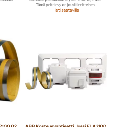
Tämä peitelevy on jousikiinnitteinen.
Heti saatavilla
Kosteusvahti Jussi FLA2100.02 teippianturi 2m
ABB
Kosteusvahtisetti Jussi FLA2100