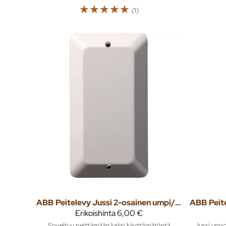
☆
☆
☆
☆
☆
(1)
ABB
Peitelevy Jussi 2-osainen umpi/IP21/85mm valkoinen
ABB
Erikoishinta
6,00 €
Soveltuu peittämään kaksi käyttämätöntä
Jussi upp