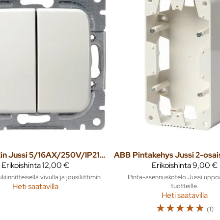
Kytkin Jussi 5/16AX/250V/IP21 UKJ 0X valkoinen
ABB
Erikoishinta
12,00 €
Erikoishinta
9,00 €
kiinnitteisellä vivulla ja jousiliittimin
Pinta-asennuskotelo Jussi upp
Heti saatavilla
tuotteille.
Heti saatavilla
☆
☆
☆
☆
☆
(1)