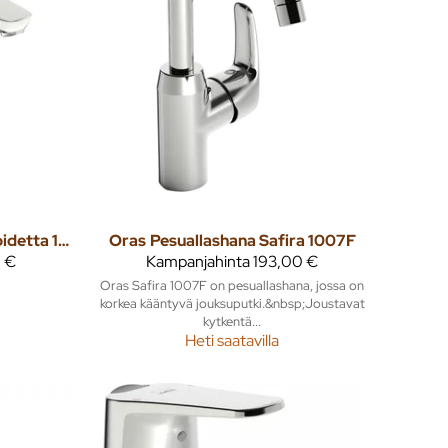
Pesuallashana Safira +bidetta 1002F kromi
Oras
Pesuallashana Safira 1007F
 €
Kampanjahinta
193,00 €
Oras Safira 1007F on pesuallashana, jossa on
korkea kääntyvä jouksuputki.&nbsp;Joustavat
kytkentä...
Heti saatavilla