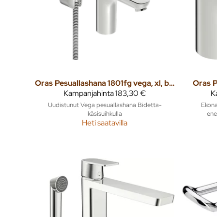
Oras
Pesuallashana 1801fg vega, xl, bidetta
Oras
P
Kampanjahinta
183,30 €
K
Uudistunut Vega pesuallashana Bidetta-
Ekona
käsisuihkulla
ene
Heti saatavilla