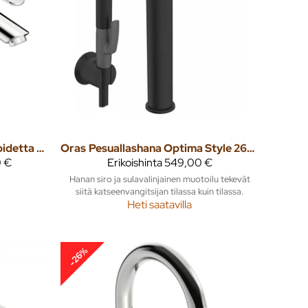
Pesuallashana Optima bidetta 2612F
Oras
Pesuallashana Optima Style 2602FH-33 bidetta
 €
Erikoishinta
549,00 €
Hanan siro ja sulavalinjainen muotoilu tekevät
siitä katseenvangitsijan tilassa kuin tilassa.
Heti saatavilla
-26%