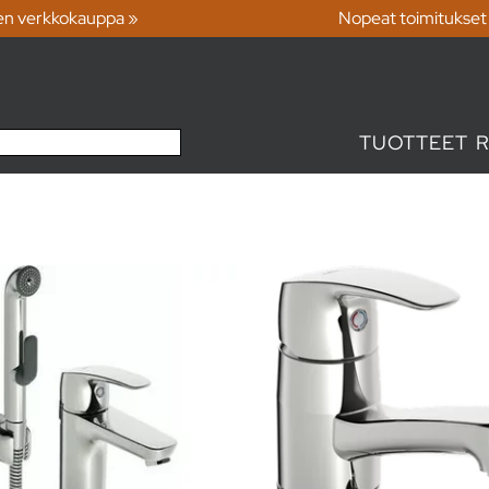
en verkkokauppa »
Nopeat toimitukset
TUOTTEET