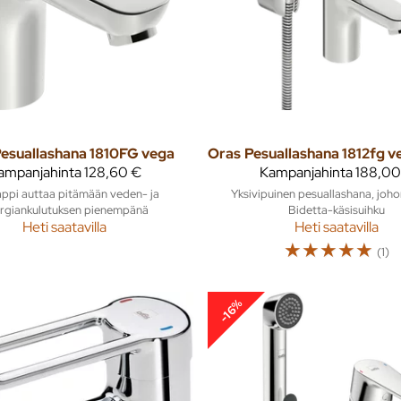
esuallashana 1810FG vega
Oras
ampanjahinta
128,60 €
Kampanjahinta
188,00
ppi auttaa pitämään veden- ja
Yksivipuinen pesuallashana, joho
rgiankulutuksen pienempänä
Bidetta-käsisuihku
Heti saatavilla
Heti saatavilla
☆
☆
☆
☆
☆
(1)
-16%