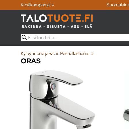
Kesäkampanja! »
Suomalain
Kylpyhuone ja wc
‪»
Pesuallashanat
‪»
ORAS