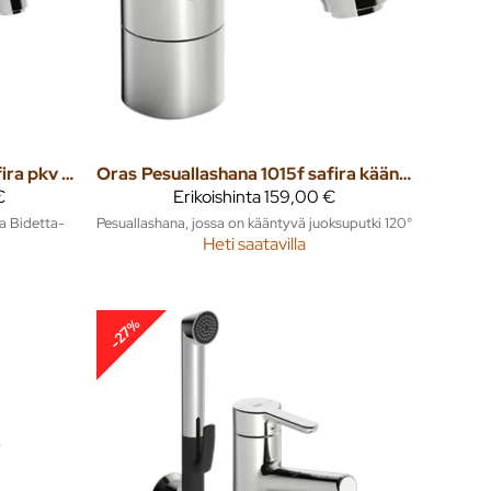
Pesuallashana 1014f safira pkv bidetta
Oras
Pesuallashana 1015f safira kääntyvä jp
€
Erikoishinta
159,00 €
ja Bidetta-
Pesuallashana, jossa on kääntyvä juoksuputki 120°
Heti saatavilla
-27%