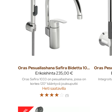
Oras
Pesuallashana Safira Bidetta 1033
Oras
Erikoishinta
235,00 €
Oras Safira 1033 on pesuallashana, jossa on
Integroit
korkea 120° kääntyvä jouksuputki
Heti saatavilla
☆
☆
☆
☆
☆
(1)
-19%