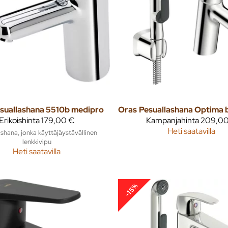
suallashana 5510b medipro
Oras
Erikoishinta
179,00 €
Kampanjahinta
209,00
Heti saatavilla
shana, jonka käyttäjäystävällinen
lenkkivipu
Heti saatavilla
-15%