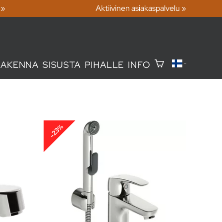
 »
Aktiivinen asiakaspalvelu »
RAKENNA
SISUSTA
PIHALLE
INFO
-23%