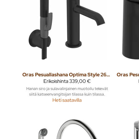
Oras
Pesuallashana Optima Style 2606FH-33 bidetta
Oras
Erikoishinta
339,00 €
Hanan siro ja sulavalinjainen muotoilu tekevät
siitä katseenvangitsijan tilassa kuin tilassa.
Heti saatavilla