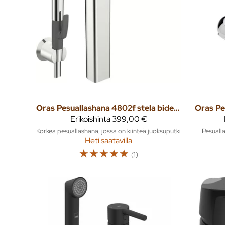
Oras
Pesuallashana 4802f stela bidetta korkea
Oras
Pe
Erikoishinta
399,00 €
Korkea pesuallashana, jossa on kiinteä juoksuputki
Pesualla
Heti saatavilla
☆
☆
☆
☆
☆
(1)