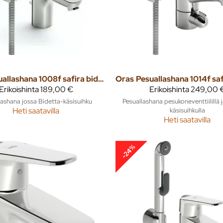
Pesuallashana 1008f safira bidetta vpv
Oras
Erikoishinta
189,00 €
Erikoishinta
249,00 
lashana jossa Bidetta-käsisuihku
Pesuallashana pesukoneventtiilillä 
Heti saatavilla
käsisuihkulla
Heti saatavilla
-24%