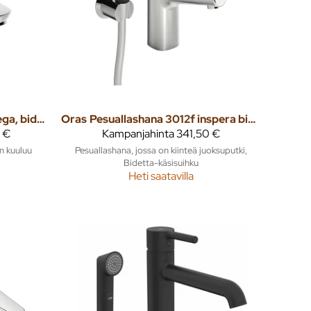
Pesuallashana 1812fg vega, bidetta
Oras
Pesuallashana 3012f inspera bidetta
 €
Kampanjahinta
341,50 €
n kuuluu
Pesuallashana, jossa on kiinteä juoksuputki,
Bidetta-käsisuihku
Heti saatavilla