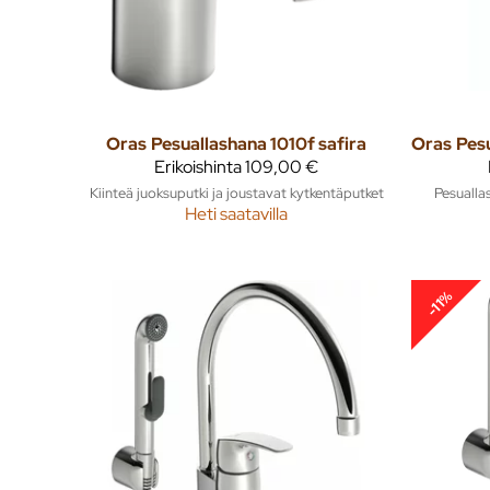
Oras
Pesuallashana 1010f safira
Oras
Erikoishinta
109,00 €
Kiinteä juoksuputki ja joustavat kytkentäputket
Pesualla
Heti saatavilla
-11%