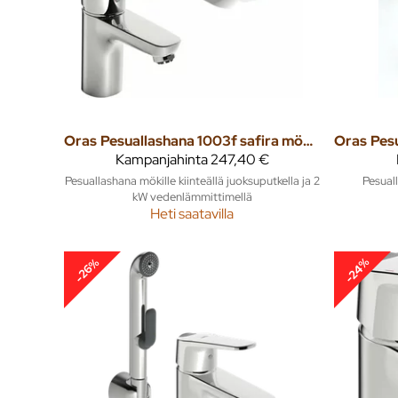
Oras
Pesuallashana 1003f safira mökki
Oras
Kampanjahinta
247,40 €
Pesuallashana mökille kiinteällä juoksuputkella ja 2
Pesual
kW vedenlämmittimellä
Heti saatavilla
-24%
-26%