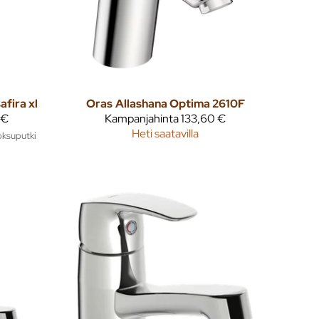
afira xl
Oras
Allashana Optima 2610F
 €
Kampanjahinta
133,60 €
Heti saatavilla
oksuputki