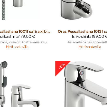
Pesuallashana 1001f safira xl bidetta
Oras
Pesuallashana 1013f s
Erikoishinta
179,00 €
Erikoishinta
199,00 
shana, jossa on Bidetta-käsisuihku
Pesuallashana pesukoneventtii
Heti saatavilla
Heti saatavilla
-27%