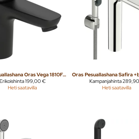
Pesuallashana Oras Vega 1810FG-33 mattamusta
Oras
Erikoishinta
199,00 €
Kampanjahinta
289,90
Heti saatavilla
Heti saatavilla