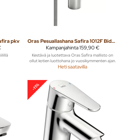
afira pkv
Oras
Pesuallashana Safira 1012F Bidetta
€
Kampanjahinta
159,90 €
lillä
Kestävä ja luotettava Oras Safira mallisto on
ollut kotien luottohana jo vuosikymmenten ajan.
Heti saatavilla
-11%