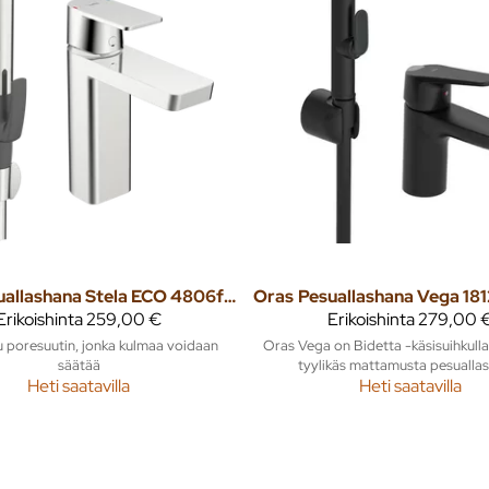
Pesuallashana Stela ECO 4806f Bidetta
Oras
Erikoishinta
259,00 €
Erikoishinta
279,00 
u poresuutin, jonka kulmaa voidaan
Oras Vega on Bidetta -käsisuihkulla
säätää
tyylikäs mattamusta pesualla
Heti saatavilla
Heti saatavilla