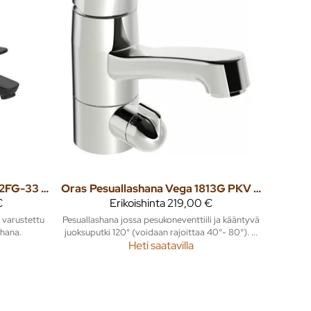
Pesuallashana Vega 1812FG-33 bidetta
Oras
Pesuallashana Vega 1813G PKV kääntyvällä juoksuputkella
€
Erikoishinta
219,00 €
 varustettu
Pesuallashana jossa pesukoneventtiili ja kääntyvä
shana.
juoksuputki 120° (voidaan rajoittaa 40°- 80°). ...
Heti saatavilla