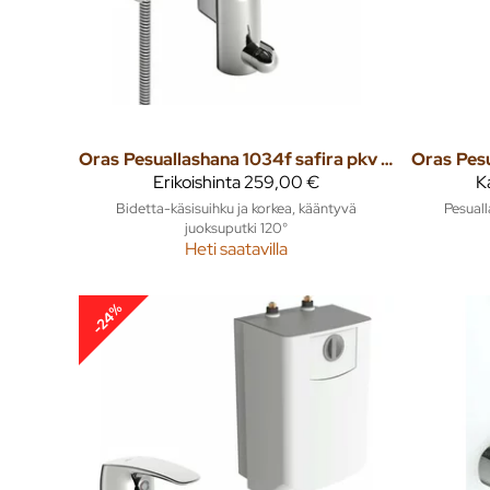
Oras
Pesuallashana 1034f safira pkv bidetta
Oras
Erikoishinta
259,00 €
K
Bidetta-käsisuihku ja korkea, kääntyvä
Pesuall
juoksuputki 120°
Heti saatavilla
-24%