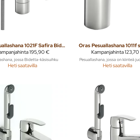
Pesuallashana 1021F Safira Bidetta
Oras
Pesuallashana 1011f s
ampanjahinta
195,90 €
Kampanjahinta
123,70
ashana, jossa Bidetta-käsisuihku
Pesuallashana, jossa on kiinteä ju
Heti saatavilla
Heti saatavilla