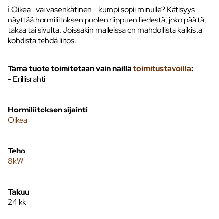
ℹ️ Oikea- vai vasenkätinen - kumpi sopii minulle? Kätisyys
näyttää hormiliitoksen puolen riippuen liedestä, joko päältä,
takaa tai sivulta. Joissakin malleissa on mahdollista kaikista
kohdista tehdä liitos.
Tämä tuote toimitetaan vain näillä
toimitustavoilla
:
- Erillisrahti
Hormiliitoksen sijainti
Oikea
Teho
8kW
Takuu
24 kk