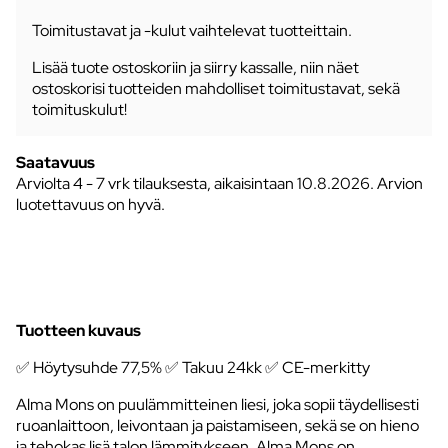
Toimitustavat ja -kulut vaihtelevat tuotteittain.
Lisää tuote ostoskoriin ja siirry kassalle, niin näet
ostoskorisi tuotteiden mahdolliset toimitustavat, sekä
toimituskulut!
Saatavuus
Arviolta
4 - 7 vrk tilauksesta, aikaisintaan 10.8.2026.
Arvion
luotettavuus on hyvä.
Tuotteen kuvaus
✅ Höytysuhde 77,5% ✅ Takuu 24kk ✅ CE-merkitty
Alma Mons on puulämmitteinen liesi, joka sopii täydellisesti
ruoanlaittoon, leivontaan ja paistamiseen, sekä se on hieno
ja tehokas lisä talon lämmitykseen. Alma Mons on