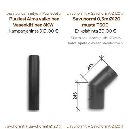
enna
‪»
Rakenna
‪»
Lämmitys
‪»
Lämmitys
‪»
Piiput ja tarvikkeet
‪»
Puuliedet
‪»
‪»
Savuhormit
‪»
Savuhormit Ø120
‪»
Puuliesi Alma valkoinen
Savuhormi 0,5m Ø120
Vasenkätinen 8KW
musta T600
Kampanjahinta
919,00 €
Erikoishinta
30,00 €
Suora savuhormiputki 120mm
halkaisijalta olevaan savuhormiin.
t
enna
‪»
Savuhormit
‪»
Lämmitys
‪»
Savuhormit Ø120
‪»
Piiput ja tarvikkeet
‪»
‪»
Savuhormit
‪»
Savuhormit Ø120
‪»