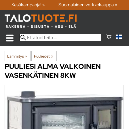
Kesäkampanja! »
Suomalainen verkkokauppa »
Lämmitys
‪»
Puuliedet
‪»
PUULIESI ALMA VALKOINEN
VASENKÄTINEN 8KW