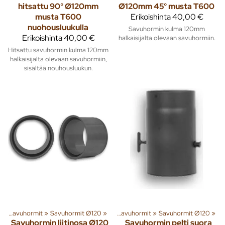
hitsattu 90° Ø120mm
Ø120mm 45° musta T600
musta T600
Erikoishinta
40,00 €
nuohousluukulla
Savuhormin kulma 120mm
Erikoishinta
40,00 €
halkaisijalta olevaan savuhormiin.
Hitsattu savuhormin kulma 120mm
halkaisijalta olevaan savuhormiin,
sisältää nouhousluukun.
t
enna
‪»
Savuhormit
‪»
Lämmitys
‪»
Savuhormit Ø120
‪»
Piiput ja tarvikkeet
‪»
‪»
Savuhormit
‪»
Savuhormit Ø120
‪»
Savuhormin liitinosa Ø120
Savuhormin pelti suora