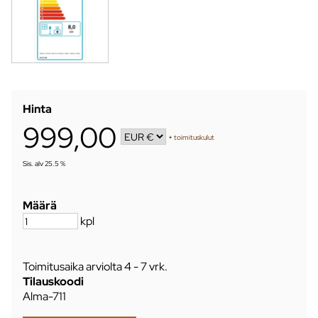
Hinta
999,00
+
toimituskulut
Sis. alv 25.5 %
Määrä
kpl
Toimitusaika arviolta
4 - 7 vrk
.
Tilauskoodi
Alma-711