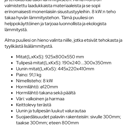
valmistettu laadukkaista materiaaleista ja se sopii
erinomaisesti monenlaisiin sisustustyyleihin. 8 kW:n teho
takaa hyvän lämmitystehon. Tämä puuliesi on
helppokäyttöinen ja tarjoaa luonnollista ja ekologista
lämmitystä.
Alma puuliesi on hieno valinta niille, jotka etsivät tehokasta ja
tyylikästä lisälämmitystä.
Mitat(LxKxS): 925x800x550 mm
Tulipesä mitat(LxKxS): 190x240...300x350mm
Uunin mitat(LxKxS): 445x220x410mm
Paino: 91,1 kg
Nimellisteho: 8 kW
Hormilähtö: ø120mm
Hormilähtö takana sekä päältä
Väri: valkoinen ja harmaa
Keittolevy terästä
Uunin ja tulipesän luukut valurautaa
Suojaedäisuudet palaviin rakenteisiin: sivulle 300mm;
taakse 300mm; eteen 800mm