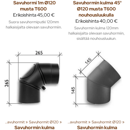
Savuhormi 1m Ø120
Savuhormin kulma 45°
musta T600
Ø120 musta T600
Erikoishinta
45,00 €
nouhousluukulla
Erikoishinta
40,00 €
Suora savuhormiputki 120mm
halkaisijalta olevaan savuhormiin.
Savuhormin kulma 120mm
halkaisijalta olevaan savuhormiin,
sisältää nouhousluukun.
t
enna
‪»
Savuhormit
‪»
Lämmitys
‪»
Savuhormit Ø120
‪»
Piiput ja tarvikkeet
‪»
‪»
Savuhormit
‪»
Savuhormit Ø120
‪»
Savuhormin kulma
Savuhormin kulma