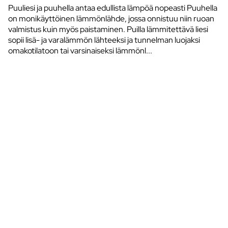
Puuliesi ja puuhella antaa edullista lämpöä nopeasti Puuhella
on monikäyttöinen lämmönlähde, jossa onnistuu niin ruoan
valmistus kuin myös paistaminen. Puilla lämmitettävä liesi
sopii lisä- ja varalämmön lähteeksi ja tunnelman luojaksi
omakotilatoon tai varsinaiseksi lämmönl...