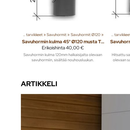
itys
‪»
Tuoteryhmiä ja tuotteita
Piiput ja tarvikkeet
‪»
Savuhormit
‪»
Rakenna
‪»
Savuhormit Ø120
‪»
Lämmitys
‪»
‪»
Tuoteryhmiä ja 
Piiput ja tarvikkee
Savuhormin kulma 45° Ø120 musta T600 nouhousluukulla
Erikoishinta
40,00 €
Savuhormin kulma 120mm halkaisijalta olevaan
Hitsattu s
savuhormiin, sisältää nouhousluukun.
olevaan s
ARTIKKELI