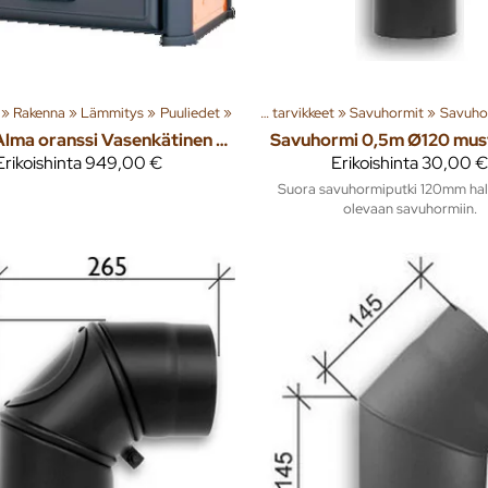
tuotteita
‪»
Rakenna
‪»
‪»
Rakenna
Lämmitys
‪»
Lämmitys
‪»
Puuliedet
‪»
‪»
Tuoteryhmiä ja tuotteita
Piiput ja tarvikkeet
‪»
Savuhormit
‪»
Rakenna
‪»
Savuho
‪»
Lä
Puuliesi Alma oranssi Vasenkätinen 8kW
Savuhormi 0,5m Ø120 mus
Erikoishinta
949,00 €
Erikoishinta
30,00 €
Suora savuhormiputki 120mm halk
olevaan savuhormiin.