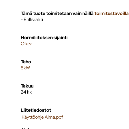
Tämä tuote toimitetaan vain näillä
toimitustavoilla
- Erillisrahti
Hormiliitoksen sijainti
Oikea
Teho
8kW
Takuu
24 kk
Liitetiedostot
Käyttöohje Alma.pdf