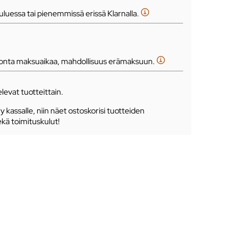
luessa tai pienemmissä erissä Klarnalla.
tonta maksuaikaa, mahdollisuus erämaksuun.
levat tuotteittain.
ry kassalle, niin näet ostoskorisi tuotteiden
ekä toimituskulut!