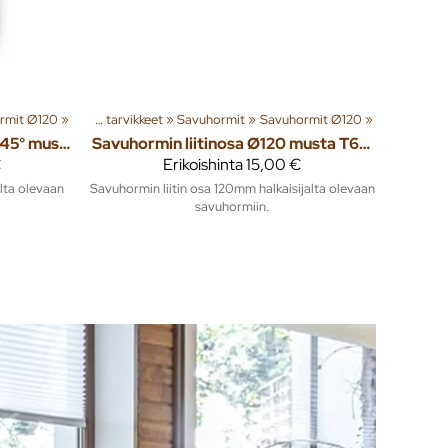
rmit Ø120
mmitys
‪»
‪»
Piiput ja tarvikkeet
‪»
Savuhormit
‪»
Savuhormit Ø120
‪»
Savuhormin kulma Ø120mm 45° musta T600
Savuhormin liitinosa Ø120 musta T600
€
Erikoishinta
15,00 €
lta olevaan
Savuhormin liitin osa 120mm halkaisijalta olevaan
savuhormiin.