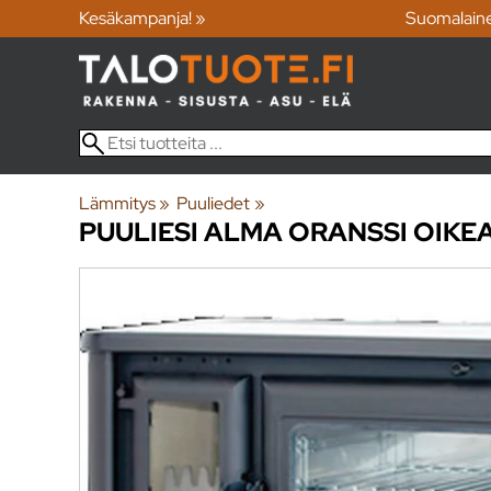
Kesäkampanja! »
Suomalain
Lämmitys
‪»
Puuliedet
‪»
PUULIESI ALMA ORANSSI OIKE