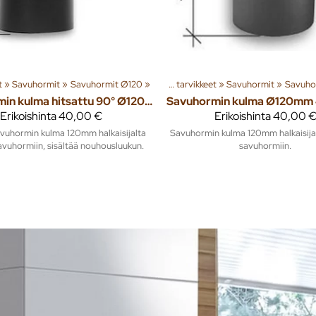
tuotteita
t
‪»
Savuhormit
‪»
Rakenna
‪»
Savuhormit Ø120
‪»
Lämmitys
‪»
‪»
Tuoteryhmiä ja tuotteita
Piiput ja tarvikkeet
‪»
Savuhormit
‪»
Rakenna
‪»
Savuho
‪»
Lä
Savuhormin kulma hitsattu 90° Ø120mm musta T600 nuohousluukulla
Erikoishinta
40,00 €
Erikoishinta
40,00 
avuhormin kulma 120mm halkaisijalta
Savuhormin kulma 120mm halkaisija
avuhormiin, sisältää nouhousluukun.
savuhormiin.