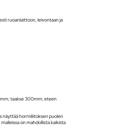
sti ruoanlaittoon, leivontaan ja
 300mm; taakse 300mm; eteen
ys näyttää hormiliitoksen puolen
n malleissa on mahdollista kaikista