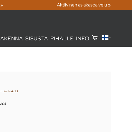
 »
Aktiivinen asiakaspalvelu »
RAKENNA
SISUSTA
PIHALLE
INFO
+
toimituskulut
50 s