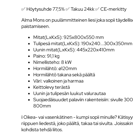
✅ Höytysuhde 77,5% ✅ Takuu 24kk ✅ CE-merkitty
Alma Mons on puulämmitteinen liesi joka sopii täydellise
paistamiseen.
Mitat(LxKxS): 925x800x550 mm
Tulipesä mitat(LxKxS): 190x240...300x350mm
Uunin mitat(LxKxS): 445x220x410mm
Paino: 91,1 kg
Nimellisteho: 8 kW
Hormilähtö: ø120mm
Hormilähtö takana sekä päältä
Väri: valkoinen ja harmaa
Keittolevy terästä
Uunin ja tulipesän luukut valurautaa
Suojaedäisuudet palaviin rakenteisiin: sivulle
800mm
ℹ️ Oikea- vai vasenkätinen - kumpi sopii minulle? Kätisy
riippuen liedestä, joko päältä, takaa tai sivulta. Joissaki
kohdista tehdä liitos.