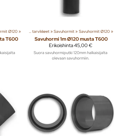
rmit Ø120
mmitys
‪»
‪»
Piiput ja tarvikkeet
‪»
Savuhormit
‪»
Savuhormit Ø120
‪»
ta T600
Savuhormi 1m Ø120 musta T600
Erikoishinta
45,00 €
aisijalta
Suora savuhormiputki 120mm halkaisijalta
olevaan savuhormiin.