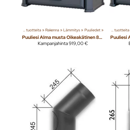
Tuoteryhmiä ja tuotteita
‪»
Rakenna
‪»
Lämmitys
‪»
Puuliedet
‪»
Tuoteryhmiä ja 
Tuoteryhmiä ja tuotteita
Puuliesi Alma musta Oikeakätinen 8kW
Kampanjahinta
919,00 €