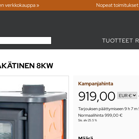
en verkkokauppa »
Nopeat toimitukset
TUOTTEET
AKÄTINEN 8KW
Kampanjahinta
919,00
Tarjouksen päättymiseen
9 h 7 m 
Normaalihinta 999,00 €
Sis. alv 25.5 %
Määrä