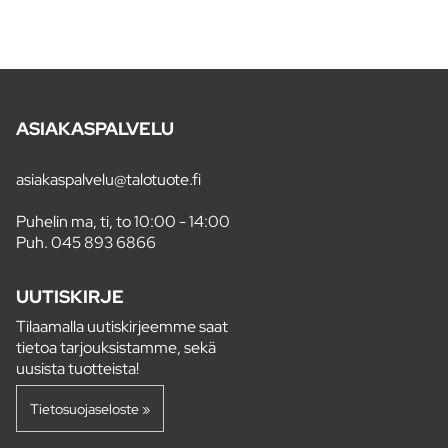
ASIAKASPALVELU
asiakaspalvelu@talotuote.fi
Puhelin ma, ti, to 10:00 - 14:00
Puh.
045 893 6866
UUTISKIRJE
Tilaamalla uutiskirjeemme saat
tietoa tarjouksistamme, sekä
uusista tuotteista!
Tietosuojaseloste »