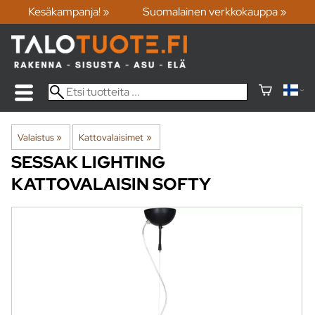
Kesäkampanja! »
Suomalainen verkkokauppa »
Valaistus
‪»
Kattovalaisimet
‪»
SESSAK LIGHTING
KATTOVALAISIN SOFTY