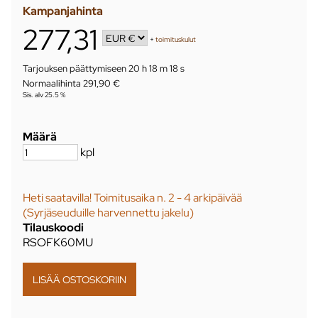
Kampanjahinta
277,31
+
toimituskulut
Tarjouksen päättymiseen
20 h 18 m 17 s
Normaalihinta 291,90 €
Sis. alv 25.5 %
Määrä
kpl
Heti saatavilla! Toimitusaika n. 2 - 4 arkipäivää
(Syrjäseuduille harvennettu jakelu)
Tilauskoodi
RSOFK60MU