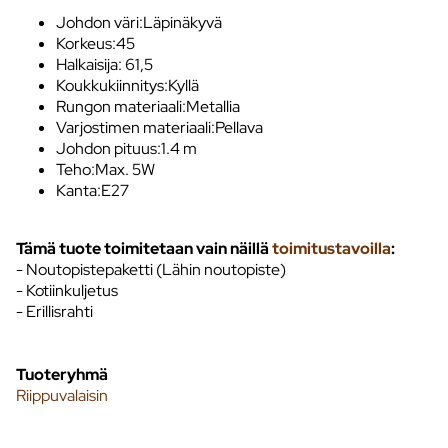
Johdon väri:Läpinäkyvä
Korkeus:45
Halkaisija: 61,5
Koukkukiinnitys:Kyllä
Rungon materiaali:Metallia
Varjostimen materiaali:Pellava
Johdon pituus:1.4 m
Teho:Max. 5W
Kanta:E27
Tämä tuote toimitetaan vain näillä
toimitustavoilla
:
- Noutopistepaketti (Lähin noutopiste)
- Kotiinkuljetus
- Erillisrahti
Tuoteryhmä
Riippuvalaisin