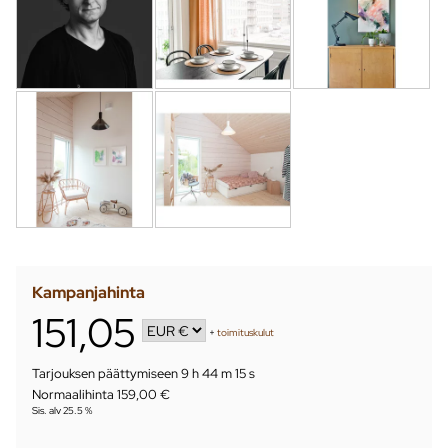
Kampanjahinta
151,05
+
toimituskulut
Tarjouksen päättymiseen
9 h 44 m 14 s
Normaalihinta 159,00 €
Sis. alv 25.5 %