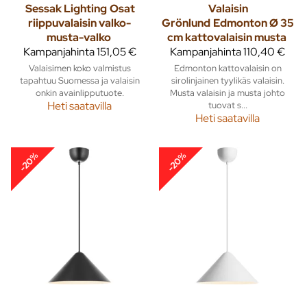
Sessak Lighting
Osat
Valaisin
riippuvalaisin valko-
Grönlund
Edmonton Ø 35
musta-valko
cm kattovalaisin musta
Kampanjahinta
151,05 €
Kampanjahinta
110,40 €
Valaisimen koko valmistus
Edmonton kattovalaisin on
tapahtuu Suomessa ja valaisin
sirolinjainen tyylikäs valaisin.
onkin avainlipputuote.
Musta valaisin ja musta johto
Heti saatavilla
tuovat s...
Heti saatavilla
-20%
-20%