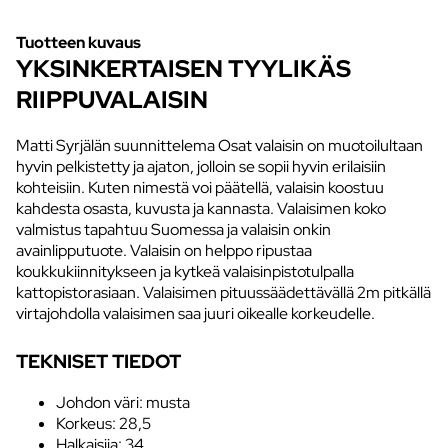
Tuotteen kuvaus
YKSINKERTAISEN TYYLIKÄS
RIIPPUVALAISIN
Matti Syrjälän suunnittelema Osat valaisin on muotoilultaan
hyvin pelkistetty ja ajaton, jolloin se sopii hyvin erilaisiin
kohteisiin. Kuten nimestä voi päätellä, valaisin koostuu
kahdesta osasta, kuvusta ja kannasta. Valaisimen koko
valmistus tapahtuu Suomessa ja valaisin onkin
avainlipputuote. Valaisin on helppo ripustaa
koukkukiinnitykseen ja kytkeä valaisinpistotulpalla
kattopistorasiaan. Valaisimen pituussäädettävällä 2m pitkällä
virtajohdolla valaisimen saa juuri oikealle korkeudelle.
TEKNISET TIEDOT
Johdon väri: musta
Korkeus: 28,5
Halkaisija: 34