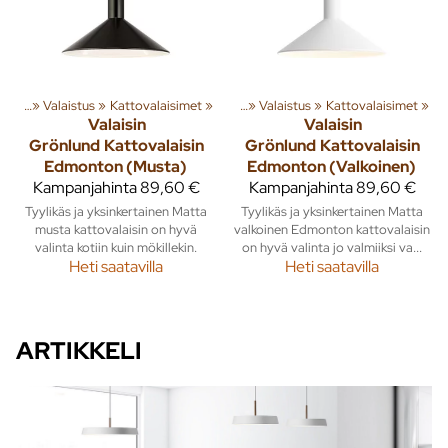
susta
‪»
Valaistus
Tuoteryhmiä ja tuotteita
‪»
Kattovalaisimet
‪»
Sisusta
‪»
‪»
Valaistus
‪»
Kattovalaisimet
‪»
Valaisin
Valaisin
Grönlund
Kattovalaisin
Grönlund
Kattovalaisin
Edmonton (Musta)
Edmonton (Valkoinen)
Kampanjahinta
89,60 €
Kampanjahinta
89,60 €
Tyylikäs ja yksinkertainen Matta
Tyylikäs ja yksinkertainen Matta
musta kattovalaisin on hyvä
valkoinen Edmonton kattovalaisin
valinta kotiin kuin mökillekin.
on hyvä valinta jo valmiiksi va...
Heti saatavilla
Heti saatavilla
ARTIKKELI