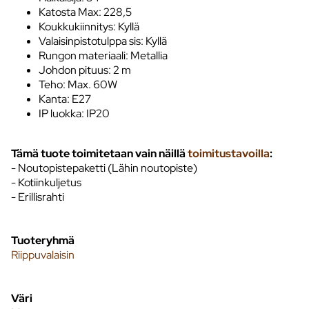
Katosta Max: 228,5
Koukkukiinnitys: Kyllä
Valaisinpistotulppa sis: Kyllä
Rungon materiaali: Metallia
Johdon pituus: 2 m
Teho: Max. 60W
Kanta: E27
IP luokka: IP20
Tämä tuote toimitetaan vain näillä
toimitustavoilla
:
- Noutopistepaketti (Lähin noutopiste)
- Kotiinkuljetus
- Erillisrahti
Tuoteryhmä
Riippuvalaisin
Väri