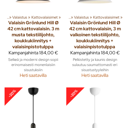
susta
‪»
Valaistus
Tuoteryhmiä ja tuotteita
‪»
Kattovalaisimet
‪»
Sisusta
‪»
‪»
Valaistus
‪»
Kattovalaisimet
‪»
Valaisin Grönlund
Hill Ø
Valaisin Grönlund
Hill Ø
42 cm kattovalaisin. 3 m
42 cm kattovalaisin, 3 m
musta tekstiilijohto,
valkoinen tekstiilijohto,
koukkukiinnitys +
koukkukiinnitys +
valaisinpistotulppa
valaisinpistotulppa
Kampanjahinta
184,00 €
Kampanjahinta
184,00 €
Selkeä ja moderni design sopii
Pelkistetty ja kaunis design
erinomaisesti monenlaisiin
sulautuu saumattomasti eri
sisustuksiin
sisustustyyleihin
Heti saatavilla
Heti saatavilla
-20%
-20%