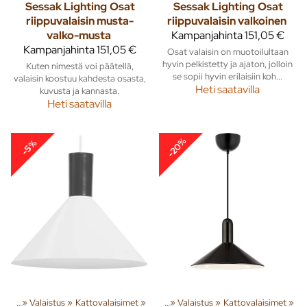
Sessak Lighting
Osat
Sessak Lighting
Osat
riippuvalaisin musta-
riippuvalaisin valkoinen
valko-musta
Kampanjahinta
151,05 €
Kampanjahinta
151,05 €
Osat valaisin on muotoilultaan
hyvin pelkistetty ja ajaton, jolloin
Kuten nimestä voi päätellä,
se sopii hyvin erilaisiin koh...
valaisin koostuu kahdesta osasta,
Heti saatavilla
kuvusta ja kannasta.
Heti saatavilla
-20%
-5%
susta
‪»
Valaistus
Tuoteryhmiä ja tuotteita
‪»
Kattovalaisimet
‪»
Sisusta
‪»
‪»
Valaistus
‪»
Kattovalaisimet
‪»