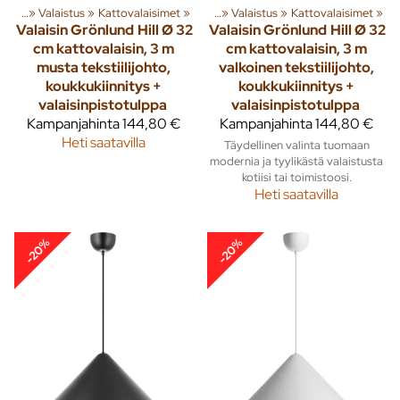
susta
‪»
Valaistus
Tuoteryhmiä ja tuotteita
‪»
Kattovalaisimet
‪»
Sisusta
‪»
‪»
Valaistus
‪»
Kattovalaisimet
‪»
Valaisin Grönlund
Hill Ø 32
Valaisin Grönlund
Hill Ø 32
cm kattovalaisin, 3 m
cm kattovalaisin, 3 m
musta tekstiilijohto,
valkoinen tekstiilijohto,
koukkukiinnitys +
koukkukiinnitys +
valaisinpistotulppa
valaisinpistotulppa
Kampanjahinta
144,80 €
Kampanjahinta
144,80 €
Heti saatavilla
Täydellinen valinta tuomaan
modernia ja tyylikästä valaistusta
kotiisi tai toimistoosi.
Heti saatavilla
-20%
-20%