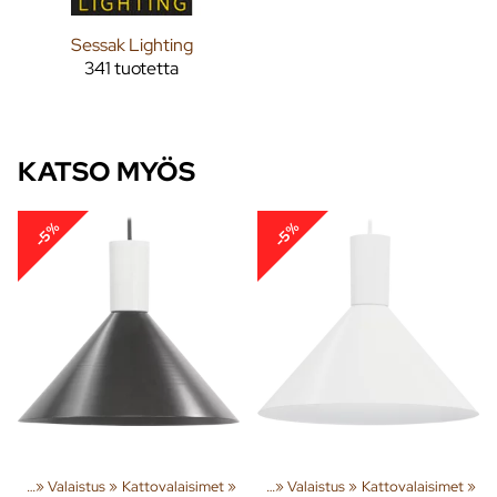
Sessak Lighting
341 tuotetta
KATSO MYÖS
-5%
-5%
susta
‪»
Valaistus
Tuoteryhmiä ja tuotteita
‪»
Kattovalaisimet
‪»
Sisusta
‪»
‪»
Valaistus
‪»
Kattovalaisimet
‪»