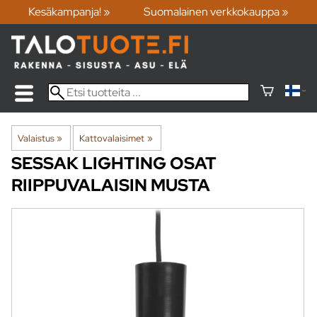
Kesäkampanja! »
Suomalainen verkkokauppa »
Valaistus
‪»
Kattovalaisimet
‪»
SESSAK LIGHTING
OSAT
RIIPPUVALAISIN MUSTA